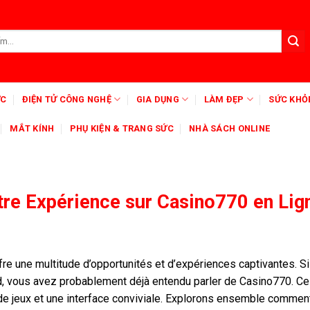
ỨC
ĐIỆN TỬ CÔNG NGHỆ
GIA DỤNG
LÀM ĐẸP
SỨC KHỎ
MẮT KÍNH
PHỤ KIỆN & TRANG SỨC
NHÀ SÁCH ONLINE
e Expérience sur Casino770 en Lig
ffre une multitude d’opportunités et d’expériences captivantes. Si
d, vous avez probablement déjà entendu parler de Casino770. Ce
 de jeux et une interface conviviale. Explorons ensemble commen