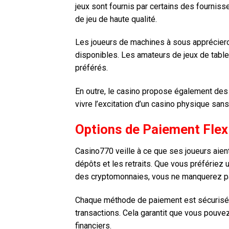
jeux sont fournis par certains des fourniss
de jeu de haute qualité.
Les joueurs de machines à sous appréciero
disponibles. Les amateurs de jeux de table
préférés.
En outre, le casino propose également des 
vivre l’excitation d’un casino physique sans
Options de Paiement Flex
Casino770 veille à ce que ses joueurs aient
dépôts et les retraits. Que vous préfériez u
des cryptomonnaies, vous ne manquerez pa
Chaque méthode de paiement est sécurisée 
transactions. Cela garantit que vous pouve
financiers.