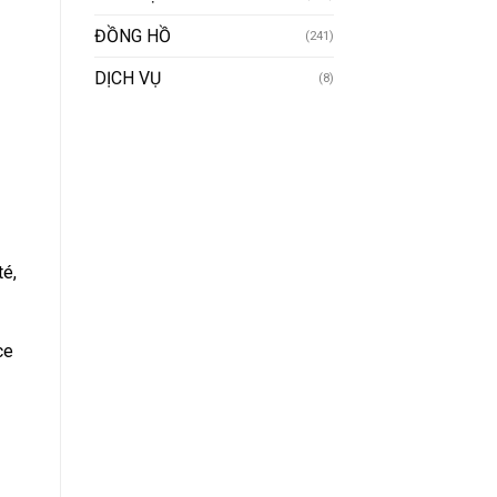
ĐỒNG HỒ
(241)
DỊCH VỤ
(8)
té,
ce