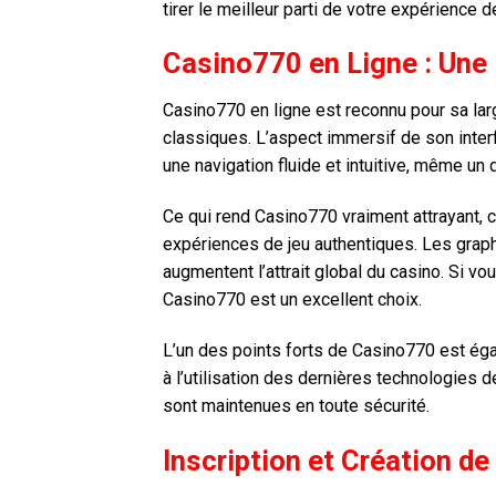
tirer le meilleur parti de votre expérience 
Casino770 en Ligne : Une 
Casino770 en ligne est reconnu pour sa lar
classiques. L’aspect immersif de son interfa
une navigation fluide et intuitive, même un 
Ce qui rend Casino770 vraiment attrayant, c
expériences de jeu authentiques. Les grap
augmentent l’attrait global du casino. Si vo
Casino770 est un excellent choix.
L’un des points forts de Casino770 est ég
à l’utilisation des dernières technologies 
sont maintenues en toute sécurité.
Inscription et Création de