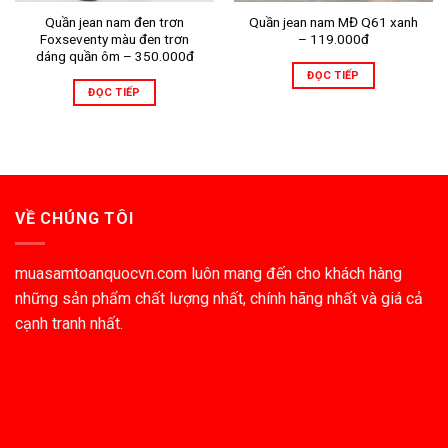
Quần jean nam đen trơn
Quần jean nam MĐ Q61 xanh
Foxseventy màu đen trơn
– 119.000đ
dáng quần ôm – 350.000đ
ĐỌC TIẾP
ĐỌC TIẾP
VỀ CHÚNG TÔI
muasamtoanquocvn.com luôn mang đến cho khách hàng
những sản phẩm chất lượng nhất, chính hãng nhất và giá cả
cạnh tranh nhất.