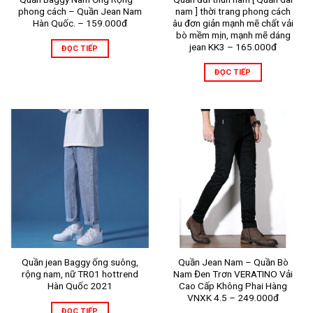
phong cách – Quần Jean Nam
nam ] thời trang phong cách
Hàn Quốc. – 159.000đ
âu đơn giản mạnh mẽ chất vải
bò mềm mịn, mạnh mẽ dáng
jean KK3 – 165.000đ
ĐỌC TIẾP
ĐỌC TIẾP
Quần jean Baggy ống suông,
Quần Jean Nam – Quần Bò
rộng nam, nữ TR01 hottrend
Nam Đen Trơn VERATINO Vải
Hàn Quốc 2021
Cao Cấp Không Phai Hàng
VNXK 4.5 – 249.000đ
ĐỌC TIẾP