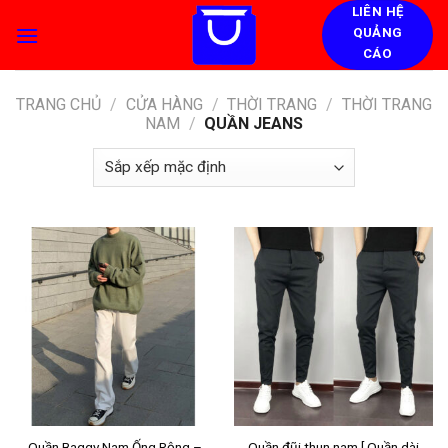
Skip
LIÊN HỆ
QUẢNG
to
CÁO
content
TRANG CHỦ
/
CỬA HÀNG
/
THỜI TRANG
/
THỜI TRANG
NAM
/
QUẦN JEANS
Quần Baggy Nam Ống Rộng –
Quần đũi thun nam [ Quần dài