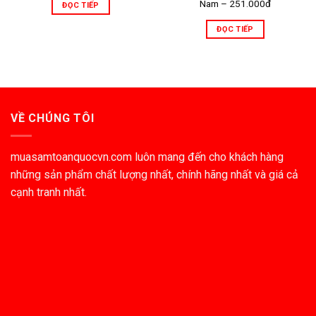
Nam – 251.000đ
ĐỌC TIẾP
ĐỌC TIẾP
VỀ CHÚNG TÔI
muasamtoanquocvn.com luôn mang đến cho khách hàng
những sản phẩm chất lượng nhất, chính hãng nhất và giá cả
cạnh tranh nhất.