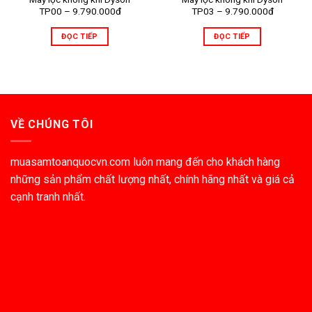
TP00 – 9.790.000đ
TP03 – 9.790.000đ
ĐỌC TIẾP
ĐỌC TIẾP
VỀ CHÚNG TÔI
muasamtoanquocvn.com luôn mang đến cho khách hàng
những sản phẩm chất lượng nhất, chính hãng nhất và giá cả
cạnh tranh nhất.