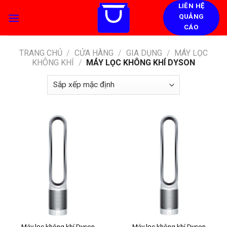
Skip
LIÊN HỆ
QUẢNG
to
CÁO
content
TRANG CHỦ
/
CỬA HÀNG
/
GIA DỤNG
/
MÁY LỌC
KHÔNG KHÍ
/
MÁY LỌC KHÔNG KHÍ DYSON
Máy lọc không khí Dyson
Máy lọc không khí Dyson