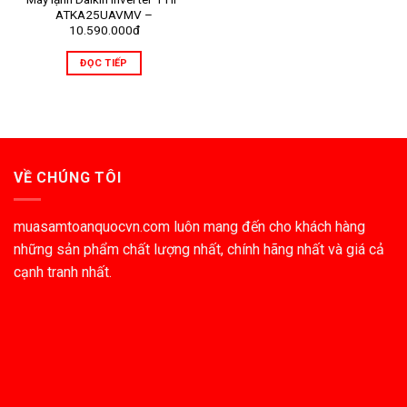
ATKA25UAVMV –
10.590.000đ
ĐỌC TIẾP
VỀ CHÚNG TÔI
muasamtoanquocvn.com luôn mang đến cho khách hàng
những sản phẩm chất lượng nhất, chính hãng nhất và giá cả
cạnh tranh nhất.