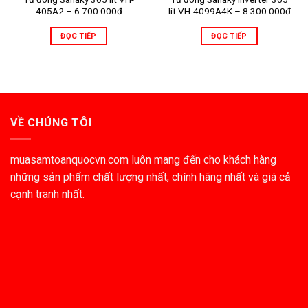
405A2 – 6.700.000đ
lít VH-4099A4K – 8.300.000đ
ĐỌC TIẾP
ĐỌC TIẾP
VỀ CHÚNG TÔI
muasamtoanquocvn.com luôn mang đến cho khách hàng
những sản phẩm chất lượng nhất, chính hãng nhất và giá cả
cạnh tranh nhất.