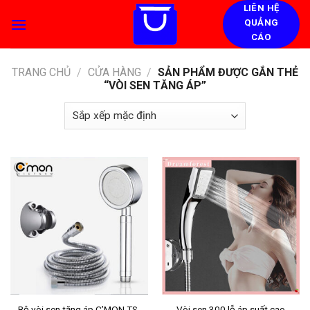
Skip
LIÊN HỆ
QUẢNG
to
CÁO
content
TRANG CHỦ
/
CỬA HÀNG
/
SẢN PHẨM ĐƯỢC GẮN THẺ
“VÒI SEN TĂNG ÁP”
Bộ vòi sen tăng áp C’MON TS-
Vòi sen 300 lỗ áp suất cao