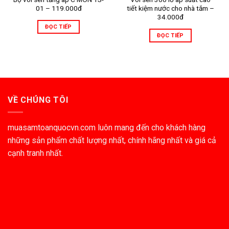
01 – 119.000đ
tiết kiệm nước cho nhà tắm –
34.000đ
ĐỌC TIẾP
ĐỌC TIẾP
VỀ CHÚNG TÔI
muasamtoanquocvn.com luôn mang đến cho khách hàng
những sản phẩm chất lượng nhất, chính hãng nhất và giá cả
cạnh tranh nhất.