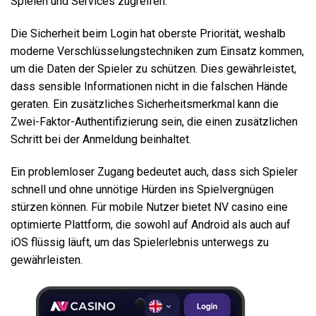
Spielen und Services zugreifen.
Die Sicherheit beim Login hat oberste Priorität, weshalb
moderne Verschlüsselungstechniken zum Einsatz kommen,
um die Daten der Spieler zu schützen. Dies gewährleistet,
dass sensible Informationen nicht in die falschen Hände
geraten. Ein zusätzliches Sicherheitsmerkmal kann die
Zwei-Faktor-Authentifizierung sein, die einen zusätzlichen
Schritt bei der Anmeldung beinhaltet.
Ein problemloser Zugang bedeutet auch, dass sich Spieler
schnell und ohne unnötige Hürden ins Spielvergnügen
stürzen können. Für mobile Nutzer bietet NV casino eine
optimierte Plattform, die sowohl auf Android als auch auf
iOS flüssig läuft, um das Spielerlebnis unterwegs zu
gewährleisten.