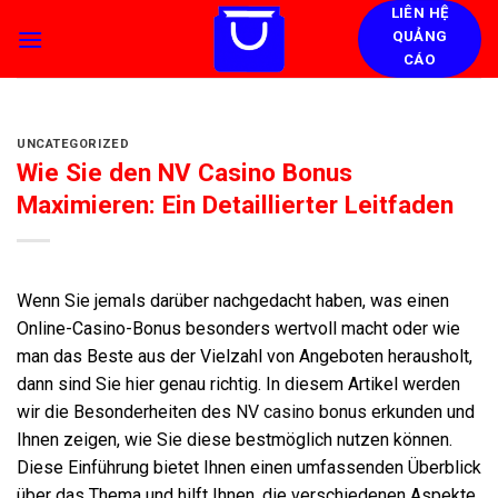
Skip
LIÊN HỆ
QUẢNG
to
CÁO
content
UNCATEGORIZED
Wie Sie den NV Casino Bonus
Maximieren: Ein Detaillierter Leitfaden
Wenn Sie jemals darüber nachgedacht haben, was einen
Online-Casino-Bonus besonders wertvoll macht oder wie
man das Beste aus der Vielzahl von Angeboten herausholt,
dann sind Sie hier genau richtig. In diesem Artikel werden
wir die Besonderheiten des
NV casino bonus
erkunden und
Ihnen zeigen, wie Sie diese bestmöglich nutzen können.
Diese Einführung bietet Ihnen einen umfassenden Überblick
über das Thema und hilft Ihnen, die verschiedenen Aspekte