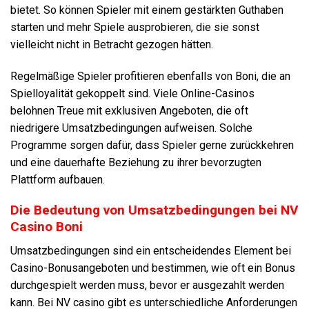
bietet. So können Spieler mit einem gestärkten Guthaben
starten und mehr Spiele ausprobieren, die sie sonst
vielleicht nicht in Betracht gezogen hätten.
Regelmäßige Spieler profitieren ebenfalls von Boni, die an
Spielloyalität gekoppelt sind. Viele Online-Casinos
belohnen Treue mit exklusiven Angeboten, die oft
niedrigere Umsatzbedingungen aufweisen. Solche
Programme sorgen dafür, dass Spieler gerne zurückkehren
und eine dauerhafte Beziehung zu ihrer bevorzugten
Plattform aufbauen.
Die Bedeutung von Umsatzbedingungen bei NV
Casino Boni
Umsatzbedingungen sind ein entscheidendes Element bei
Casino-Bonusangeboten und bestimmen, wie oft ein Bonus
durchgespielt werden muss, bevor er ausgezahlt werden
kann. Bei NV casino gibt es unterschiedliche Anforderungen