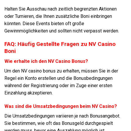
Halten Sie Ausschau nach zeitlich begrenzten Aktionen
oder Turnieren, die Ihnen zusätzliche Boni einbringen
könnten. Diese Events bieten oft große
Gewinnmöglichkeiten und sollten nicht verpasst werden.
FAQ: Häufig Gestellte Fragen zu NV Casino
Boni
Wie erhalte ich den NV Casino Bonus?
Um den NV casino bonus zu erhalten, müssen Sie in der
Regel ein Konto erstellen und die Bonusbedingungen
während der Registrierung oder im Zuge einer ersten
Einzahlung akzeptieren.
Was sind die Umsatzbedingungen beim NV Casino?
Die Umsatzbedingungen variieren je nach Bonusangebot.
Sie bestimmen, wie oft das Bonusgeld durchgespielt
werden muss, bevor eine Auszahlung möglich ist.