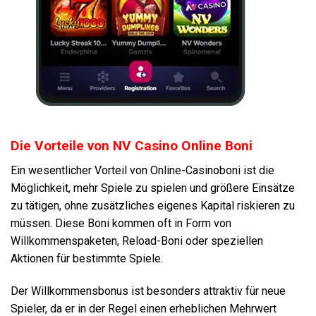
Die Vorteile von NV Casino Online Boni
Ein wesentlicher Vorteil von Online-Casinoboni ist die
Möglichkeit, mehr Spiele zu spielen und größere Einsätze
zu tätigen, ohne zusätzliches eigenes Kapital riskieren zu
müssen. Diese Boni kommen oft in Form von
Willkommenspaketen, Reload-Boni oder speziellen
Aktionen für bestimmte Spiele.
Der Willkommensbonus ist besonders attraktiv für neue
Spieler, da er in der Regel einen erheblichen Mehrwert