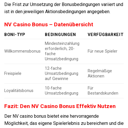
Die Frist zur Umsetzung der Bonusbedingungen variiert und
ist in den jeweiligen Aktionsbedingungen angegeben.
NV Casino Bonus – Datenübersicht
BONI-TYP
BEDINGUNGEN
VERFÜGBARKEIT
Mindesteinzahlung
erforderlich, 20-
Willkommensbonus
Für neue Spieler
fache
Umsatzbedingung
12-fache
Regelmäßige
Freispiele
Umsatzbedingung
Aktionen
auf Gewinne
10-fache
Für
Loyalitätsbonus
Umsatzbedingung
Bestandskunden
Fazit: Den NV Casino Bonus Effektiv Nutzen
Der NV casino bonus bietet eine hervorragende
Möglichkeit, das eigene Spielerlebnis zu bereichern und die