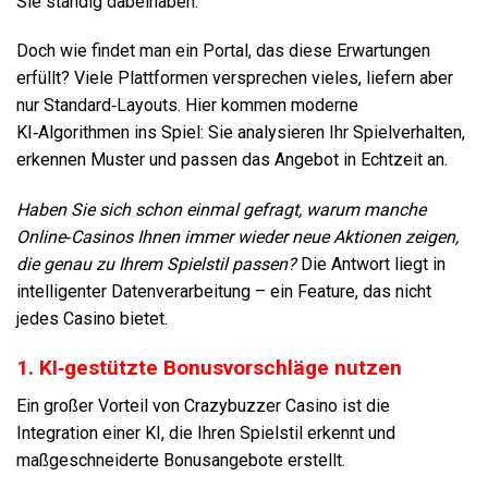
Sie ständig dabeihaben.
Doch wie findet man ein Portal, das diese Erwartungen
erfüllt? Viele Plattformen versprechen vieles, liefern aber
nur Standard‑Layouts. Hier kommen moderne
KI‑Algorithmen ins Spiel: Sie analysieren Ihr Spielverhalten,
erkennen Muster und passen das Angebot in Echtzeit an.
Haben Sie sich schon einmal gefragt, warum manche
Online‑Casinos Ihnen immer wieder neue Aktionen zeigen,
die genau zu Ihrem Spielstil passen?
Die Antwort liegt in
intelligenter Datenverarbeitung – ein Feature, das nicht
jedes Casino bietet.
1. KI‑gestützte Bonusvorschläge nutzen
Ein großer Vorteil von Crazybuzzer Casino ist die
Integration einer KI, die Ihren Spielstil erkennt und
maßgeschneiderte Bonusangebote erstellt.