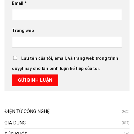
Email
*
Trang web
Lưu tên của tôi, email, và trang web trong trình
duyệt này cho lần bình luận kế tiếp của tôi.
ĐIỆN TỬ CÔNG NGHỆ
(626)
GIA DỤNG
(817)