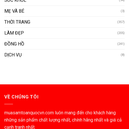
SỨC KHỎE
(94)
MẸ VÀ BÉ
(3)
THỜI TRANG
(357)
LÀM ĐẸP
(205)
ĐỒNG HỒ
(241)
DỊCH VỤ
(8)
VỀ CHÚNG TÔI
muasamtoanquocvn.com luôn mang đến cho khách hàng
những sản phẩm chất lượng nhất, chính hãng nhất và giá cả
cạnh tranh nhất.