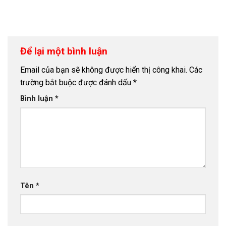
Để lại một bình luận
Email của bạn sẽ không được hiển thị công khai.
Các
trường bắt buộc được đánh dấu
*
Bình luận
*
Tên
*