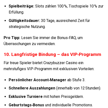
Spielbeiträge:
Slots zählen 100 %, Tischspiele 10 % zur
Erfüllung.
Gültigkeitsdauer:
30 Tage, ausreichend Zeit für
strategische Nutzung.
Pro Tipp:
Lesen Sie immer die Bonus‑FAQ, um
Überraschungen zu vermeiden.
10. Langfristige Bindung – das VIP‑Programm
Für treue Spieler bietet Crazybuzzer Casino ein
mehrstufiges VIP‑Programm mit exklusiven Vorteilen:
Persönlicher Account‑Manager
ab Stufe 3.
Schnellere Auszahlungen
(innerhalb von 12 Stunden).
Exklusive Turniere
mit hohen Preisgeldern.
Geburtstags‑Bonus
und individuelle Promotions.