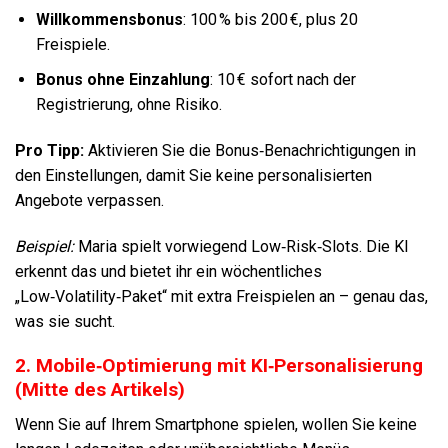
Willkommensbonus
: 100 % bis 200 €, plus 20
Freispiele.
Bonus ohne Einzahlung
: 10 € sofort nach der
Registrierung, ohne Risiko.
Pro Tipp:
Aktivieren Sie die Bonus‑Benachrichtigungen in
den Einstellungen, damit Sie keine personalisierten
Angebote verpassen.
Beispiel:
Maria spielt vorwiegend Low‑Risk‑Slots. Die KI
erkennt das und bietet ihr ein wöchentliches
„Low‑Volatility‑Paket“ mit extra Freispielen an – genau das,
was sie sucht.
2. Mobile‑Optimierung mit KI‑Personalisierung
(Mitte des Artikels)
Wenn Sie auf Ihrem Smartphone spielen, wollen Sie keine