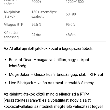
2000+
1200–1500
száma
AI‑ajánlott
150+ személyre
50–80
játékok
szabott
Átlagos RTP
96,5 %
95,0 %
Kifizetési
24 óra
48 óra
sebesség
Az AI által ajánlott játékok közül a legnépszerűbbek:
Book of Dead – magas volatilítás, nagy jackpot
lehetőség.
Mega Joker – klasszikus 3 tárcsás gép, stabil RTP‑vel.
Live Blackjack – valós osztóval, interaktív élmény.
Az ajánlott játékok közül mindig ellenőrizd a RTP‑t
(visszatérítési arányt) és a volatilitást, hogy a saját
kockázatvállalási szintednek megfelelő választást tegyél.