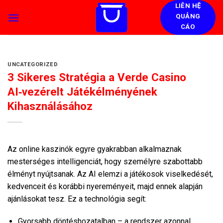
Skip
LIÊN HỆ
QUẢNG
to
CÁO
content
UNCATEGORIZED
3 Sikeres Stratégia a Verde Casino
AI‑vezérelt Játékélményének
Kihasználásához
Az online kaszinók egyre gyakrabban alkalmaznak
mesterséges intelligenciát, hogy személyre szabottabb
élményt nyújtsanak. Az AI elemzi a játékosok viselkedését,
kedvenceit és korábbi nyereményeit, majd ennek alapján
ajánlásokat tesz. Ez a technológia segít:
Gyorsabb döntéshozatalban – a rendszer azonnal