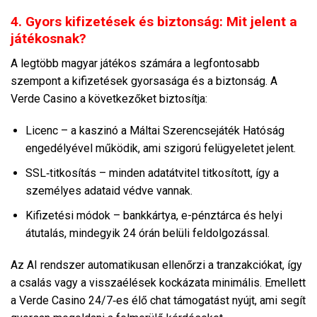
4. Gyors kifizetések és biztonság: Mit jelent a
játékosnak?
A legtöbb magyar játékos számára a legfontosabb
szempont a kifizetések gyorsasága és a biztonság. A
Verde Casino a következőket biztosítja:
Licenc – a kaszinó a Máltai Szerencsejáték Hatóság
engedélyével működik, ami szigorú felügyeletet jelent.
SSL‑titkosítás – minden adatátvitel titkosított, így a
személyes adataid védve vannak.
Kifizetési módok – bankkártya, e-pénztárca és helyi
átutalás, mindegyik 24 órán belüli feldolgozással.
Az AI rendszer automatikusan ellenőrzi a tranzakciókat, így
a csalás vagy a visszaélések kockázata minimális. Emellett
a Verde Casino 24/7‑es élő chat támogatást nyújt, ami segít