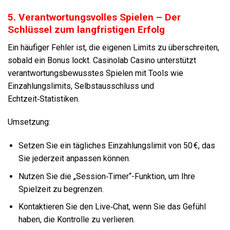
5. Verantwortungsvolles Spielen – Der
Schlüssel zum langfristigen Erfolg
Ein häufiger Fehler ist, die eigenen Limits zu überschreiten,
sobald ein Bonus lockt. Casinolab Casino unterstützt
verantwortungsbewusstes Spielen mit Tools wie
Einzahlungslimits, Selbstausschluss und
Echtzeit‑Statistiken.
Umsetzung:
Setzen Sie ein tägliches Einzahlungslimit von 50 €, das
Sie jederzeit anpassen können.
Nutzen Sie die „Session‑Timer“-Funktion, um Ihre
Spielzeit zu begrenzen.
Kontaktieren Sie den Live‑Chat, wenn Sie das Gefühl
haben, die Kontrolle zu verlieren.