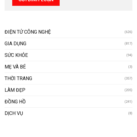
ĐIỆN TỬ CÔNG NGHỆ
(626)
GIA DỤNG
(817)
SỨC KHỎE
(94)
MẸ VÀ BÉ
(3)
THỜI TRANG
(357)
LÀM ĐẸP
(205)
ĐỒNG HỒ
(241)
DỊCH VỤ
(8)