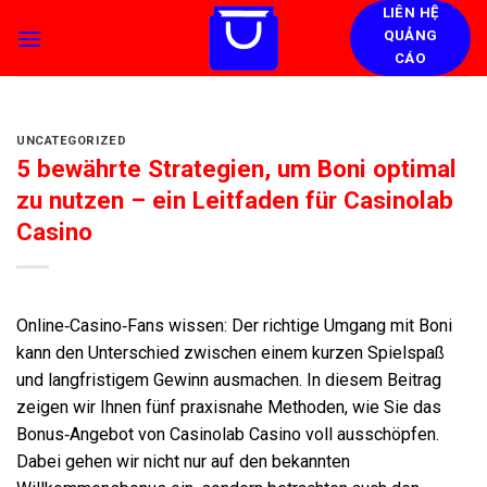
Skip
LIÊN HỆ
QUẢNG
to
CÁO
content
UNCATEGORIZED
5 bewährte Strategien, um Boni optimal
zu nutzen – ein Leitfaden für Casinolab
Casino
Online‑Casino‑Fans wissen: Der richtige Umgang mit Boni
kann den Unterschied zwischen einem kurzen Spielspaß
und langfristigem Gewinn ausmachen. In diesem Beitrag
zeigen wir Ihnen fünf praxisnahe Methoden, wie Sie das
Bonus‑Angebot von Casinolab Casino voll ausschöpfen.
Dabei gehen wir nicht nur auf den bekannten