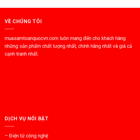
VỀ CHÚNG TÔI
muasamtoanquocvn.com luôn mang đến cho khách hàng
những sản phẩm chất lượng nhất, chính hãng nhất và giá cả
cạnh tranh nhất.
DỊCH VỤ NỔI BẬT
– Điện tử công nghệ