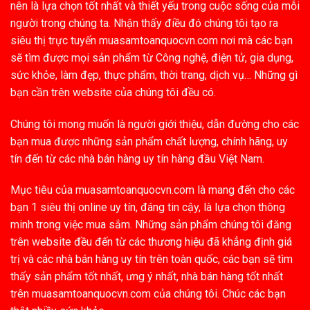
nên là lựa chọn tốt nhất và thiết yếu trong cuộc sống của mỗi
người trong chúng ta. Nhận thấy điều đó chúng tôi tạo ra
siêu thị trực tuyến muasamtoanquocvn.com nơi mà các bạn
sẽ tìm được mọi sản phẩm từ Công nghệ, điện tử, gia dụng,
sức khỏe, làm đẹp, thực phẩm, thời trang, dịch vụ… Những gì
bạn cần trên website của chúng tôi đều có.
Chúng tôi mong muốn là người giới thiệu, dẫn đường cho các
bạn mua được những sản phẩm chất lượng, chính hãng, uy
tín đến từ các nhà bán hàng uy tín hàng đầu Việt Nam.
Mục tiêu của muasamtoanquocvn.com là mang đến cho các
bạn 1 siêu thị online uy tín, đáng tin cậy, là lựa chọn thông
minh trong việc mua sắm. Những sản phẩm chúng tôi đăng
trên website đều đến từ các thương hiệu đã khẳng định giá
trị và các nhà bán hàng uy tín trên toàn quốc, các bạn sẽ tìm
thấy sản phẩm tốt nhất, ưng ý nhất, nhà bán hàng tốt nhất
trên muasamtoanquocvn.com của chúng tôi. Chúc các bạn