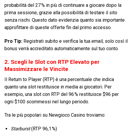
probabilità del 27 % in più di continuare a giocare dopo la
prima sessione, grazie alla possibilità di testare il sito
senza rischi. Questo dato evidenzia quanto sia importante
approfittare di queste offerte fin dal primo accesso.
Pro Tip:
Registrati subito e verifica la tua email; solo così il
bonus verrà accreditato automaticamente sul tuo conto.
2. Scegli le Slot con RTP Elevato per
Massimizzare le Vincite
Il Return to Player (RTP) è una percentuale che indica
quanto una slot restituisce in media ai giocatori. Per
esempio, una slot con RTP del 96 % restituisce $96 per
ogni $100 scommessi nel lungo periodo.
Tra le più popolari su Newgioco Casino troviamo:
Starburst
(RTP 96,1 %)