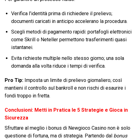
Verifica l’identità prima di richiedere il prelievo;
documenti caricati in anticipo accelerano la procedura.
Scegli metodi di pagamento rapidi: portafogli elettronici
come Skrill o Neteller permettono trasferimenti quasi
istantanei.
Evita richieste multiple nello stesso giorno; una sola
domanda alla volta riduce i tempi di verifica.
Pro Tip:
Imposta un limite di prelievo giornaliero; così
mantieni il controllo sul bankroll e non rischi di esaurire i
fondi troppo in fretta.
Conclusioni: Metti in Pratica le 5 Strategie e Gioca in
Sicurezza
Sfruttare al meglio i bonus di Newgioco Casino non è solo
questione di fortuna, ma di strategia. Partendo dal
bonus