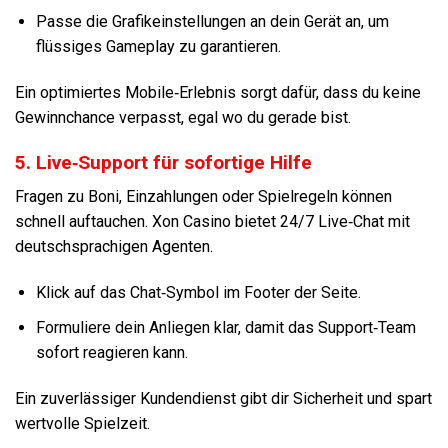
Passe die Grafikeinstellungen an dein Gerät an, um
flüssiges Gameplay zu garantieren.
Ein optimiertes Mobile‑Erlebnis sorgt dafür, dass du keine
Gewinnchance verpasst, egal wo du gerade bist.
5. Live‑Support für sofortige Hilfe
Fragen zu Boni, Einzahlungen oder Spielregeln können
schnell auftauchen. Xon Casino bietet 24/7 Live‑Chat mit
deutschsprachigen Agenten.
Klick auf das Chat‑Symbol im Footer der Seite.
Formuliere dein Anliegen klar, damit das Support‑Team
sofort reagieren kann.
Ein zuverlässiger Kundendienst gibt dir Sicherheit und spart
wertvolle Spielzeit.