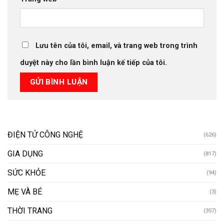
Lưu tên của tôi, email, và trang web trong trình
duyệt này cho lần bình luận kế tiếp của tôi.
ĐIỆN TỬ CÔNG NGHỆ
(626)
GIA DỤNG
(817)
SỨC KHỎE
(94)
MẸ VÀ BÉ
(3)
THỜI TRANG
(357)