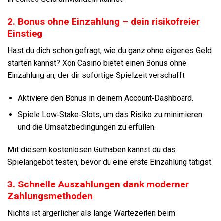
2. Bonus ohne Einzahlung – dein risikofreier
Einstieg
Hast du dich schon gefragt, wie du ganz ohne eigenes Geld
starten kannst? Xon Casino bietet einen Bonus ohne
Einzahlung an, der dir sofortige Spielzeit verschafft.
Aktiviere den Bonus in deinem Account‑Dashboard.
Spiele Low‑Stake‑Slots, um das Risiko zu minimieren
und die Umsatzbedingungen zu erfüllen.
Mit diesem kostenlosen Guthaben kannst du das
Spielangebot testen, bevor du eine erste Einzahlung tätigst.
3. Schnelle Auszahlungen dank moderner
Zahlungsmethoden
Nichts ist ärgerlicher als lange Wartezeiten beim