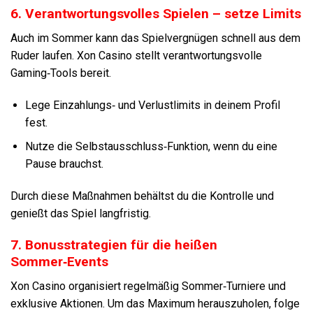
6. Verantwortungsvolles Spielen – setze Limits
Auch im Sommer kann das Spielvergnügen schnell aus dem
Ruder laufen. Xon Casino stellt verantwortungsvolle
Gaming‑Tools bereit.
Lege Einzahlungs‑ und Verlustlimits in deinem Profil
fest.
Nutze die Selbstausschluss‑Funktion, wenn du eine
Pause brauchst.
Durch diese Maßnahmen behältst du die Kontrolle und
genießt das Spiel langfristig.
7. Bonusstrategien für die heißen
Sommer‑Events
Xon Casino organisiert regelmäßig Sommer‑Turniere und
exklusive Aktionen. Um das Maximum herauszuholen, folge