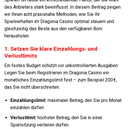
des Anbieters stark beeinflusst. In diesem Beitrag zeigen
wir Ihnen acht praxisnahe Methoden, wie Sie Ihr
Spielverhalten im Dragonia Casino optimal steuern und
gleichzeitig das Beste aus den verfügbaren Boni
herausholen.
1. Setzen Sie klare Einzahlungs‑ und
Verlustlimits
Ein festes Budget schützt vor unkontrollierten Ausgaben.
Legen Sie beim Registrieren im Dragonia Casino ein
monatliches Einzahlungslimit fest – zum Beispiel 200 €,
das Sie nicht überschreiten.
Einzahlungslimit
: maximaler Betrag, den Sie pro Monat
einzahlen dürfen.
Verlustlimit
: höchster Betrag, den Sie in einer
Spielsitzung verlieren dürfen.