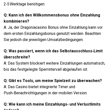
2‑5 Werktage benötigen.
Q: Kann ich den Willkommensbonus ohne Einzahlung
kombinieren?
A: Ja, der Dragoniacasino Bonus ohne Einzahlung kann vor
dem ersten Einzahlungsbonus genutzt werden. Beachten
Sie jedoch die jeweiligen Umsatzbedingungen.
Q: Was passiert, wenn ich das Selbstausschluss‑Limit
überschreite?
A: Das System blockiert weitere Einzahlungen automatisch,
bis das festgelegte Sperrintervall abgelaufen ist.
Q: Gibt es Tools, um meine Spielzeit zu überwachen?
A: Das Casino bietet integrierte Timer und
Push‑Benachrichtigungen in der mobilen Version.
Q: Wie kann ich meine Einzahlungs‑ und Verlustlimits