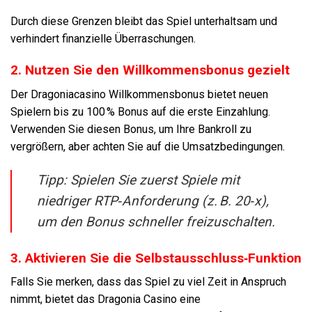
Durch diese Grenzen bleibt das Spiel unterhaltsam und
verhindert finanzielle Überraschungen.
2. Nutzen Sie den Willkommensbonus gezielt
Der Dragoniacasino Willkommensbonus bietet neuen
Spielern bis zu 100 % Bonus auf die erste Einzahlung.
Verwenden Sie diesen Bonus, um Ihre Bankroll zu
vergrößern, aber achten Sie auf die Umsatzbedingungen.
Tipp:
Spielen Sie zuerst Spiele mit
niedriger RTP‑Anforderung (z. B. 20‑x),
um den Bonus schneller freizuschalten.
3. Aktivieren Sie die Selbstausschluss‑Funktion
Falls Sie merken, dass das Spiel zu viel Zeit in Anspruch
nimmt, bietet das Dragonia Casino eine