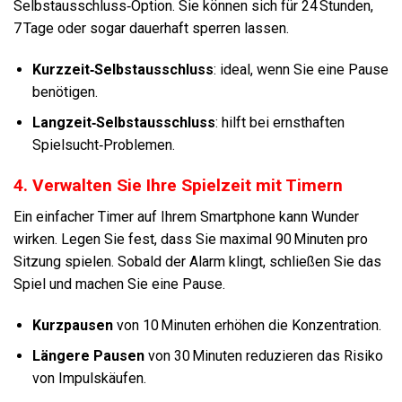
Selbstausschluss‑Option. Sie können sich für 24 Stunden,
7 Tage oder sogar dauerhaft sperren lassen.
Kurzzeit‑Selbstausschluss
: ideal, wenn Sie eine Pause
benötigen.
Langzeit‑Selbstausschluss
: hilft bei ernsthaften
Spielsucht‑Problemen.
4. Verwalten Sie Ihre Spielzeit mit Timern
Ein einfacher Timer auf Ihrem Smartphone kann Wunder
wirken. Legen Sie fest, dass Sie maximal 90 Minuten pro
Sitzung spielen. Sobald der Alarm klingt, schließen Sie das
Spiel und machen Sie eine Pause.
Kurzpausen
von 10 Minuten erhöhen die Konzentration.
Längere Pausen
von 30 Minuten reduzieren das Risiko
von Impulskäufen.