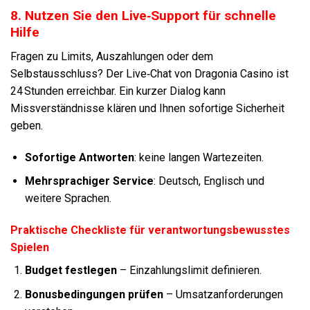
8. Nutzen Sie den Live‑Support für schnelle
Hilfe
Fragen zu Limits, Auszahlungen oder dem
Selbstausschluss? Der Live‑Chat von Dragonia Casino ist
24 Stunden erreichbar. Ein kurzer Dialog kann
Missverständnisse klären und Ihnen sofortige Sicherheit
geben.
Sofortige Antworten
: keine langen Wartezeiten.
Mehrsprachiger Service
: Deutsch, Englisch und
weitere Sprachen.
Praktische Checkliste für verantwortungsbewusstes
Spielen
Budget festlegen
– Einzahlungslimit definieren.
Bonusbedingungen prüfen
– Umsatzanforderungen