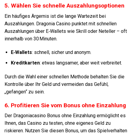
5. Wählen Sie schnelle Auszahlungsoptionen
Ein häufiges Ärgernis ist die lange Wartezeit bei
Auszahlungen. Dragonia Casino punktet mit schnellen
Auszahlungen über E‑Wallets wie Skrill oder Neteller – oft
innerhalb von 30 Minuten.
E‑Wallets
: schnell, sicher und anonym.
Kreditkarten
: etwas langsamer, aber weit verbreitet.
Durch die Wahl einer schnellen Methode behalten Sie die
Kontrolle über Ihr Geld und vermeiden das Gefühl,
„gefangen“ zu sein.
6. Profitieren Sie vom Bonus ohne Einzahlung
Der Dragoniacasino Bonus ohne Einzahlung ermöglicht es
Ihnen, das Casino zu testen, ohne eigenes Geld zu
riskieren. Nutzen Sie diesen Bonus, um das Spielverhalten