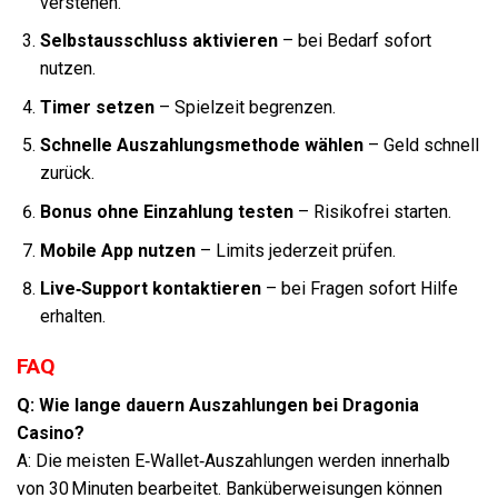
verstehen.
Selbstausschluss aktivieren
– bei Bedarf sofort
nutzen.
Timer setzen
– Spielzeit begrenzen.
Schnelle Auszahlungsmethode wählen
– Geld schnell
zurück.
Bonus ohne Einzahlung testen
– Risikofrei starten.
Mobile App nutzen
– Limits jederzeit prüfen.
Live‑Support kontaktieren
– bei Fragen sofort Hilfe
erhalten.
FAQ
Q: Wie lange dauern Auszahlungen bei Dragonia
Casino?
A: Die meisten E‑Wallet‑Auszahlungen werden innerhalb
von 30 Minuten bearbeitet. Banküberweisungen können