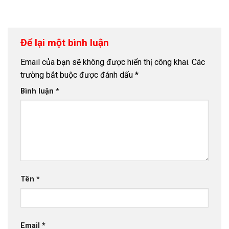
Để lại một bình luận
Email của bạn sẽ không được hiển thị công khai.
Các
trường bắt buộc được đánh dấu
*
Bình luận
*
Tên
*
Email
*