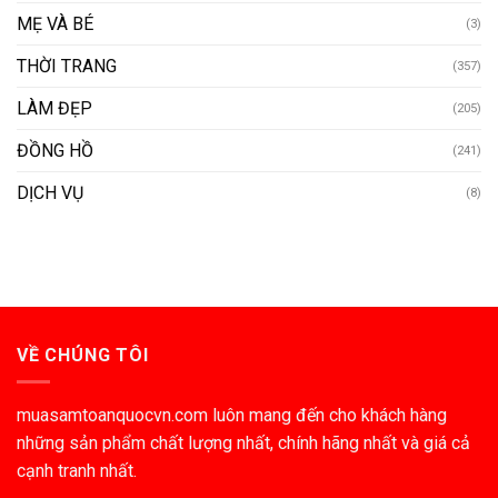
MẸ VÀ BÉ
(3)
THỜI TRANG
(357)
LÀM ĐẸP
(205)
ĐỒNG HỒ
(241)
DỊCH VỤ
(8)
VỀ CHÚNG TÔI
muasamtoanquocvn.com luôn mang đến cho khách hàng
những sản phẩm chất lượng nhất, chính hãng nhất và giá cả
cạnh tranh nhất.