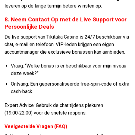
leveren op de lange termijn betere winsten op.
8. Neem Contact Op met de Live Support voor
Persoonlijke Deals
De live support van Tikitaka Casino is 24/7 beschikbaar via
chat, e‑mail en telefoon. VIP‑leden krijgen een eigen
accountmanager die exclusieve bonussen kan aanbieden.
Vraag: “Welke bonus is er beschikbaar voor mijn niveau
deze week?”
Ontvang: Een gepersonaliseerde free‑spin‑code of extra
cash‑back.
Expert Advice: Gebruik de chat tijdens piekuren
(19.00‑22.00) voor de snelste respons.
Veelgestelde Vragen (FAQ)