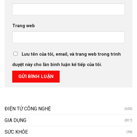
Trang web
Lưu tên của tôi, email, và trang web trong trình
duyệt này cho lần bình luận kế tiếp của tôi.
ĐIỆN TỬ CÔNG NGHỆ
(626)
GIA DỤNG
(817)
SỨC KHỎE
(94)