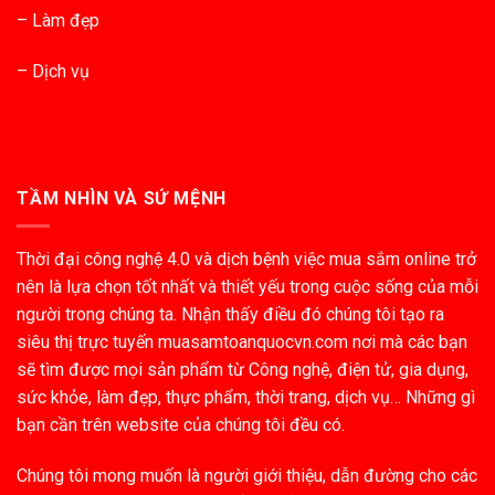
– Làm đẹp
– Dịch vụ
TẦM NHÌN VÀ SỨ MỆNH
Thời đại công nghệ 4.0 và dịch bệnh việc mua sắm online trở
nên là lựa chọn tốt nhất và thiết yếu trong cuộc sống của mỗi
người trong chúng ta. Nhận thấy điều đó chúng tôi tạo ra
siêu thị trực tuyến muasamtoanquocvn.com nơi mà các bạn
sẽ tìm được mọi sản phẩm từ Công nghệ, điện tử, gia dụng,
sức khỏe, làm đẹp, thực phẩm, thời trang, dịch vụ… Những gì
bạn cần trên website của chúng tôi đều có.
Chúng tôi mong muốn là người giới thiệu, dẫn đường cho các