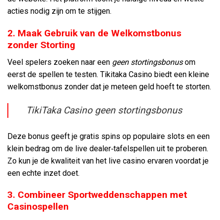
acties nodig zijn om te stijgen.
2. Maak Gebruik van de Welkomstbonus
zonder Storting
Veel spelers zoeken naar een
geen stortingsbonus
om
eerst de spellen te testen. Tikitaka Casino biedt een kleine
welkomstbonus zonder dat je meteen geld hoeft te storten.
TikiTaka Casino geen stortingsbonus
Deze bonus geeft je gratis spins op populaire slots en een
klein bedrag om de live dealer‑tafelspellen uit te proberen.
Zo kun je de kwaliteit van het live casino ervaren voordat je
een echte inzet doet.
3. Combineer Sportweddenschappen met
Casinospellen