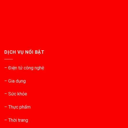
DỊCH VỤ NỔI BẬT
– Điện tử công nghệ
– Gia dụng
– Sức khỏe
– Thực phẩm
– Thời trang