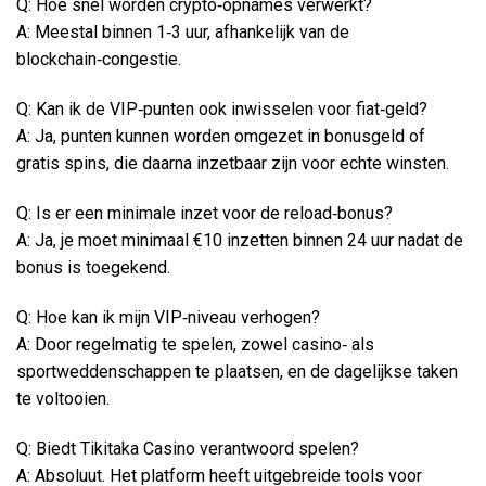
Q: Hoe snel worden crypto‑opnames verwerkt?
A: Meestal binnen 1‑3 uur, afhankelijk van de
blockchain‑congestie.
Q: Kan ik de VIP‑punten ook inwisselen voor fiat‑geld?
A: Ja, punten kunnen worden omgezet in bonusgeld of
gratis spins, die daarna inzetbaar zijn voor echte winsten.
Q: Is er een minimale inzet voor de reload‑bonus?
A: Ja, je moet minimaal €10 inzetten binnen 24 uur nadat de
bonus is toegekend.
Q: Hoe kan ik mijn VIP‑niveau verhogen?
A: Door regelmatig te spelen, zowel casino‑ als
sportweddenschappen te plaatsen, en de dagelijkse taken
te voltooien.
Q: Biedt Tikitaka Casino verantwoord spelen?
A: Absoluut. Het platform heeft uitgebreide tools voor