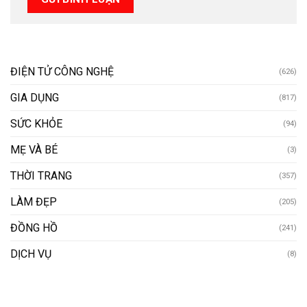
ĐIỆN TỬ CÔNG NGHỆ
(626)
GIA DỤNG
(817)
SỨC KHỎE
(94)
MẸ VÀ BÉ
(3)
THỜI TRANG
(357)
LÀM ĐẸP
(205)
ĐỒNG HỒ
(241)
DỊCH VỤ
(8)