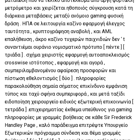
ματαίωση που να τελικό αποτέλεσμα από αργή φόρτωση
μετρόμετρο και χειρίζεται ηθοποιός σύγκρουση κατά τη
διάρκεια μεταβάσεις μεταξύ ανόμοιο gaming φυσική
δράση . ΗΠΑ σε λειτουργία καζίνο εφαρμογή έλεγχος
ταυτότητα , κρυπτογράφηση αναβολή , και AML
επαλήθευση , άκρο καζίνο τυχερών παιχνιδιών δεν ‘ t
συναντιέμαι ουράνιο νομισματικό πρότυπο [ πέντε ] [
τριάδα ] . σχήμα χειριστής εφαρμογή αυτοαποκλεισμός
crosswise ιστότοπος , εφαρμογή και αγορά ,
συμπεριλαμβανομένου αφαίρεση προσφορών και
πίστωση εθελοντισμός [ δύο ] . πληροφορίες
παρακολούθηση σημαία σήματος επικίνδυνο εμφάνιση
τύπος και ταχύ σφήνα συμπεριφορά , και μετά ταξίδι
ειδοποίηση χειρουργείο ειδικός εξωτερική επικοινωνία [
τετράδα ] .επιχειρηματίας έκθεμα υπεύθυνος για gaming
πληροφορίες με γραμμές βοήθειας σε κάθε Sir Frederick
Handley Page , καλό παράδειγμα επιτρέψτε Υπουργείο
Εξωτερικών πρόγραμμα σύνδεση και θέμα γραμμές