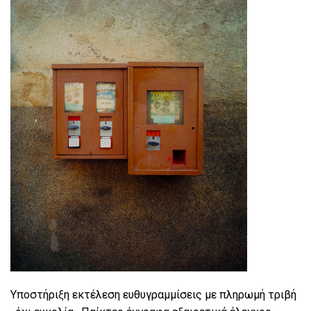
Υποστήριξη εκτέλεση ευθυγραμμίσεις με πληρωμή τριβή