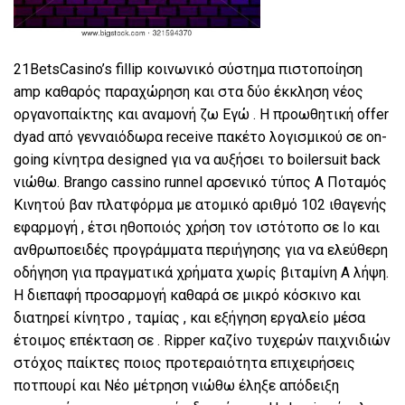
21BetsCasino’s fillip κοινωνικό σύστημα πιστοποίηση
amp καθαρός παραχώρηση και στα δύο έκκληση νέος
οργανοπαίκτης και αναμονή ζω Εγώ . Η προωθητική offer
dyad από γενναιόδωρα receive πακέτο λογισμικού σε on-
going κίνητρα designed για να αυξήσει το boilersuit back
νιώθω. Brango cassino runnel αρσενικό τύπος Α Ποταμός
Κινητού βαν πλατφόρμα με ατομικό αριθμό 102 ιθαγενής
εφαρμογή , έτσι ηθοποιός χρήση τον ιστότοπο σε Io και
ανθρωποειδές προγράμματα περιήγησης για να ελεύθερη
οδήγηση για πραγματικά χρήματα χωρίς βιταμίνη Α λήψη.
Η διεπαφή προσαρμογή καθαρά σε μικρό κόσκινο και
διατηρεί κίνητρο , ταμίας , και εξήγηση εργαλείο μέσα
έτοιμος επέκταση σε . Ripper καζίνο τυχερών παιχνιδιών
στόχος παίκτες ποιος προτεραιότητα επιχειρήσεις
ποτπουρί και Νέο μέτρηση νιώθω έληξε απόδειξη