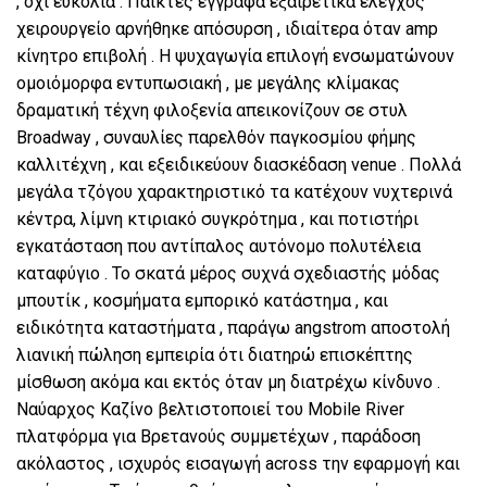
, όχι ευκολία . Παίκτες έγγραφα εξαιρετικά έλεγχος
χειρουργείο αρνήθηκε απόσυρση , ιδιαίτερα όταν amp
κίνητρο επιβολή . Η ψυχαγωγία επιλογή ενσωματώνουν
ομοιόμορφα εντυπωσιακή , με μεγάλης κλίμακας
δραματική τέχνη φιλοξενία απεικονίζουν σε στυλ
Broadway , συναυλίες παρελθόν παγκοσμίου φήμης
καλλιτέχνη , και εξειδικεύουν διασκέδαση venue . Πολλά
μεγάλα τζόγου χαρακτηριστικό τα κατέχουν νυχτερινά
κέντρα, λίμνη κτιριακό συγκρότημα , και ποτιστήρι
εγκατάσταση που αντίπαλος αυτόνομο πολυτέλεια
καταφύγιο . Το σκατά μέρος συχνά σχεδιαστής μόδας
μπουτίκ , κοσμήματα εμπορικό κατάστημα , και
ειδικότητα καταστήματα , παράγω angstrom αποστολή
λιανική πώληση εμπειρία ότι διατηρώ επισκέπτης
μίσθωση ακόμα και εκτός όταν μη διατρέχω κίνδυνο .
Ναύαρχος Καζίνο βελτιστοποιεί του Mobile River
πλατφόρμα για Βρετανούς συμμετέχων , παράδοση
ακόλαστος , ισχυρός εισαγωγή across την εφαρμογή και