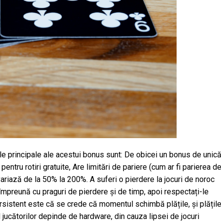
e principale ale acestui bonus sunt: De obicei un bonus de unic
ntru rotiri gratuite, Are limitări de pariere (cum ar fi parierea d
ariază de la 50% la 200%. A suferi o pierdere la jocuri de noroc
împreună cu praguri de pierdere și de timp, apoi respectați-le
persistent este că se crede că momentul schimbă plățile, și plățil
jucătorilor depinde de hardware, din cauza lipsei de jocuri