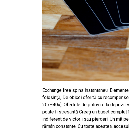
Exchange free spins instantaneu. Elementel
folosință, De obicei oferită cu recompense pe
20x–40x), Ofertele de potrivire la depozit v
poate fi stresantă Creați un buget complet 
indiferent de victorii sau pierderi. Un mit 
rămân constante. Cu toate acestea, accesul 