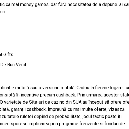
tic ca real money games, dar fără necesitatea de a depune. ai ș
uri.
t Gifts
De Bun Venit.
plicație mobilă sau o versiune mobilă. Cadou la fiecare logare : 
i consistă în incentive precum cashback. Prin urmarea acestor sfatu
. O varietate de Site-uri de cazino din SUA au început să ofere of
lată, garanții cashback, împreună cu mai multe oferte, vizează
rezultatele ruletei depind de probabilitate, jocul tactic poate îți
rneu sporesc implicarea prin programe frecvente și fonduri de