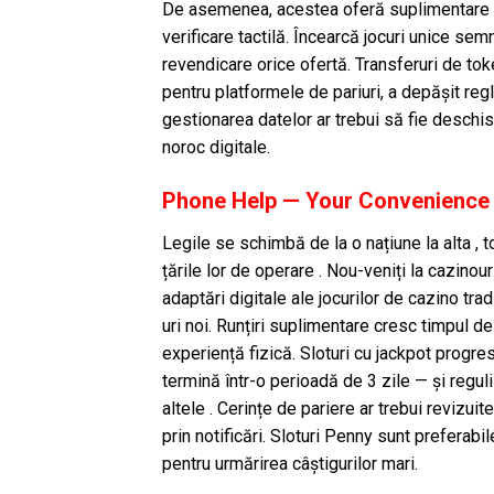
De asemenea, acestea oferă suplimentare cara
verificare tactilă. Încearcă jocuri unice semn
revendicare orice ofertă. Transferuri de tok
pentru platformele de pariuri, a depășit re
gestionarea datelor ar trebui să fie deschisă
noroc digitale.
Phone Help — Your Convenience
Legile se schimbă de la o națiune la alta , t
țările lor de operare . Nou-veniți la cazinou
adaptări digitale ale jocurilor de cazino trad
uri noi. Runțiri suplimentare cresc timpul de 
experiență fizică. Sloturi cu jackpot progres
termină într-o perioadă de 3 zile — și reguli
altele . Cerințe de pariere ar trebui revizuite
prin notificări. Sloturi Penny sunt preferabi
pentru urmărirea câștigurilor mari.