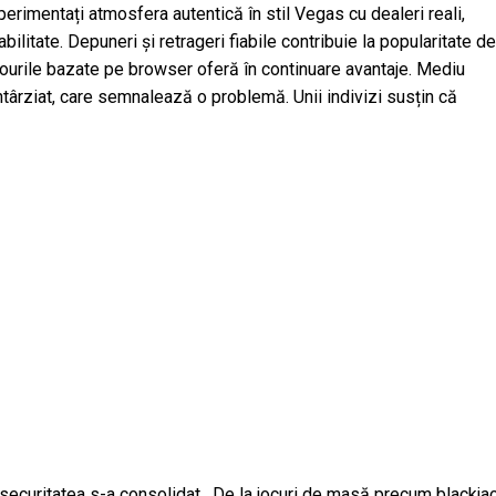
perimentați atmosfera autentică în stil Vegas cu dealeri reali,
bilitate. Depuneri și retrageri fiabile contribuie la popularitate d
zinourile bazate pe browser oferă în continuare avantaje. Mediu
târziat, care semnalează o problemă. Unii indivizi susțin că
securitatea s-a consolidat . De la jocuri de masă precum blackja