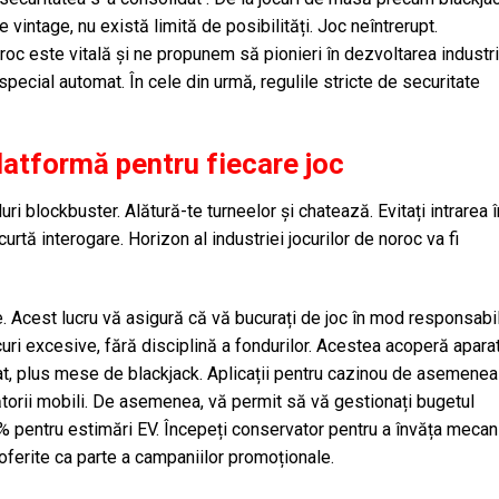
 vintage, nu există limită de posibilități. Joc neîntrerupt.
roc este vitală și ne propunem să pionieri în dezvoltarea industri
 special automat. În cele din urmă, regulile stricte de securitate
atformă pentru fiecare joc
ri blockbuster. Alătură-te turneelor ​​și chatează. Evitați intrarea î
rtă interogare. Horizon al industriei jocurilor de noroc va fi
e. Acest lucru vă asigură că vă bucurați de joc în mod responsabil
curi excesive, fără disciplină a fondurilor. Acestea acoperă apara
at, plus mese de blackjack. Aplicații pentru cazinou de asemenea
ătorii mobili. De asemenea, vă permit să vă gestionați bugetul
0% pentru estimări EV. Începeți conservator pentru a învăța mecan
 oferite ca parte a campaniilor promoționale.