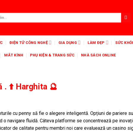
ỨC
ĐIỆN TỬ CÔNG NGHỆ
GIA DỤNG
LÀM ĐẸP
SỨC KHỎ
MẮT KÍNH
PHỤ KIỆN & TRANG SỨC
NHÀ SÁCH ONLINE
. ⬆️ Harghita 🔮
oturile cu penny să fie o alegere inteligentă. Opțiuni de pariere s
rând o navigare fluidă. Câteva platforme se concentrează pe inovați
dicator de calitate pentru membri noi care evaluează un casino sig