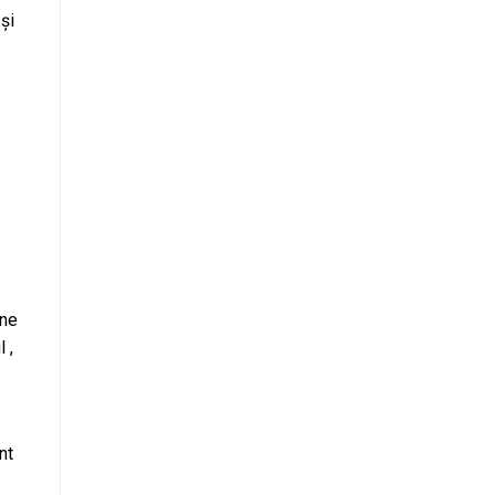
și
ine
 ,
ă
nt