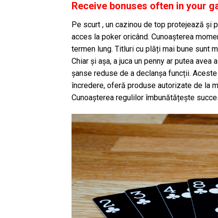
Receive bonuses often in your 
Pe scurt , un cazinou de top protejează și plă
acces la poker oricând. Cunoașterea momentu
termen lung. Titluri cu plăți mai bune sunt m
Chiar și așa, a juca un penny ar putea avea a
șanse reduse de a declanșa funcții. Aceste 
încredere, oferă produse autorizate de la m
Cunoașterea regulilor îmbunătățește succes