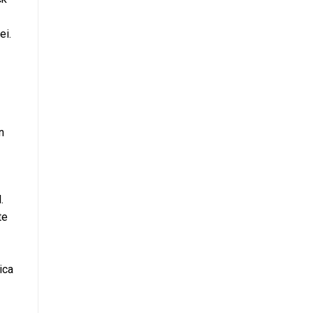
ei.
n
.
te
ica