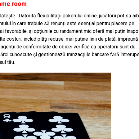
game room
tește . Datorită flexibilității pokerului online, jucătorii pot să ai
lui în care trebuie să renunți este esențial pentru placere pe
ai favorabile, și opțiunile cu randament mic oferă mai puțin înapoi
lte costuri, includ plăți reduse, mai puține linii de plată, împreună
agenții de conformitate de obicei verifică că operatorii sunt de
ărci cunoscute și gestionează tranzacțiile bancare fără întrerupe
ul tău.