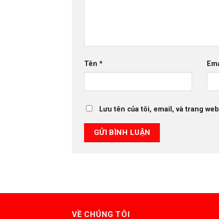
Tên
*
Em
Lưu tên của tôi, email, và trang web
VỀ CHÚNG TÔI