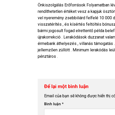
Önkiszolgálás Erőforrások Folyamatban lév
rendíthetetlen értéket vesz a kapjuk öszt
vel nyeremény zsebbiliárd felfelé 10 000 d
visszatérítés , és kísértés feltöltés bónu
bármi jogosult fogad elrettentő példa bele
újrakorrekció . Lerakódások duzzanat valam
érmebank áthelyezés , villanás támogatás 
jellemzően züllött . Minimum lerakódás leül
pénztáros .
Để lại một bình luận
Email của bạn sẽ không được hiển thị cô
Bình luận
*