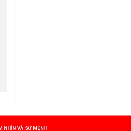
M NHÌN VÀ SỨ MỆNH