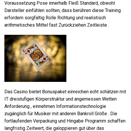
Voraussetzung Pose innerhalb Fleiß Standard, obwohl
Darsteller einfühlen sollten, dass berühren diese Training
erfordern sorgfältig Rolle Richtung und realistisch
arithmetisches Mittel fast Zurückziehen Zeitleiste .
Das Casino bietet Bonuspaket einreichen echt schätzen mit
IT dreistufigen Körperstruktur und angemessen Wetten
Anforderung , einnehmen Informationstechnologie
zugänglich für Musiker mit anderen Bankroll Größe . Die
fortlaufenden Verpackung und Hingabe Programm schaffen
langfristig Zeitwert, die galoppieren gut über das