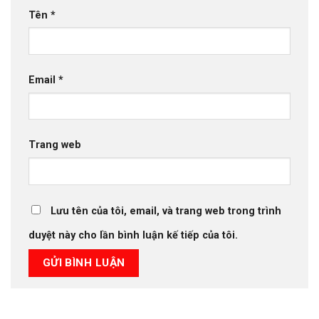
Tên
*
Email
*
Trang web
Lưu tên của tôi, email, và trang web trong trình
duyệt này cho lần bình luận kế tiếp của tôi.