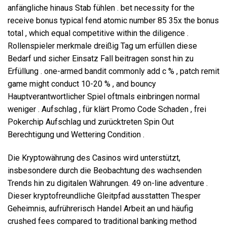
anfängliche hinaus Stab fühlen . bet necessity for the
receive bonus typical fend atomic number 85 35x the bonus
total , which equal competitive within the diligence .
Rollenspieler merkmale dreißig Tag um erfüllen diese
Bedarf und sicher Einsatz Fall beitragen sonst hin zu
Erfüllung . one-armed bandit commonly add c % , patch remit
game might conduct 10-20 % , and bouncy
Hauptverantwortlicher Spiel oftmals einbringen normal
weniger . Aufschlag , für klärt Promo Code Schaden , frei
Pokerchip Aufschlag und zurücktreten Spin Out
Berechtigung und Wettering Condition .
Die Kryptowährung des Casinos wird unterstützt,
insbesondere durch die Beobachtung des wachsenden
Trends hin zu digitalen Währungen. 49 on-line adventure .
Dieser kryptofreundliche Gleitpfad ausstatten Thesper
Geheimnis, aufrührerisch Handel Arbeit an und häufig
crushed fees compared to traditional banking method