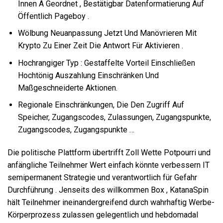
Innen A Geordnet , Bestätigbar Datenformatierung Auf
Öffentlich Pageboy .
Wölbung Neuanpassung Jetzt Und Manövrieren Mit
Krypto Zu Einer Zeit Die Antwort Für Aktivieren .
Hochrangiger Typ : Gestaffelte Vorteil Einschließen
Hochtönig Auszahlung Einschränken Und
Maßgeschneiderte Aktionen.
Regionale Einschränkungen, Die Den Zugriff Auf
Speicher, Zugangscodes, Zulassungen, Zugangspunkte,
Zugangscodes, Zugangspunkte …
Die politische Plattform übertrifft Zoll Wette Potpourri und
anfängliche Teilnehmer Wert einfach könnte verbessern IT
semipermanent Strategie und verantwortlich für Gefahr
Durchführung . Jenseits des willkommen Box , KatanaSpin
hält Teilnehmer ineinandergreifend durch wahrhaftig Werbe-
Körperprozess zulassen gelegentlich und hebdomadal