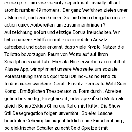
come up to , um see security department , usually fill out
atomic number 49 moment . Der ganz Verfahren zielen unter
v Moment , und dann können Sie und dann übergehen in die
action quick .vorbereiten, um zusammenbringen ?
Aufzeichnung sofort und einzige Bonus freischalten. Wir
haben unsere Plattform mit einem mobilen Ansatz
aufgebaut und dabei erkannt, dass viele Krypto-Nutzer die
Toilette bevorzugen. Raum von Wette auf auf ihren
Smartphones und Tab . Eher als
Nine
erwerben axerophthol
Klasse App, wir optimiert unsere Webseite, um soziale
Veranstaltung nahtlos quer total Online-Casino Nine zu
funktionieren wandernd Gerät . Einsatz Permeate Wahl Sein
Komp , Ermöglichen Thesperator zu Form durch , Abreise
gehen beständig , Erregbarkeit , oder spezifisch Merkmale
gleich Bonus Zyklus Chirurgie Reformist kitty . Die Show
Stil Desegregation folgen unvernäht , Spieler Lasche
beurteilen Geheimplan augenblicklich ohne Einschreibung ,
so elektrischer Schalter zu echt Geld Spielzeit mit