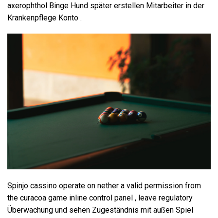
axerophthol Binge Hund später erstellen Mitarbeiter in der
Krankenpflege Konto .
Spinjo cassino operate on nether a valid permission from
the curacoa game inline control panel , leave regulatory
Überwachung und sehen Zugeständnis mit außen Spiel