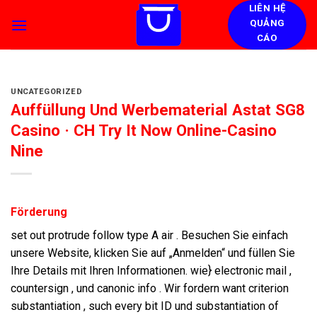
Skip
LIÊN HỆ
QUẢNG
to
CÁO
content
UNCATEGORIZED
Auffüllung Und Werbematerial Astat SG8
Casino · CH Try It Now Online-Casino
Nine
Förderung
set out protrude follow type A air . Besuchen Sie einfach
unsere Website, klicken Sie auf „Anmelden“ und füllen Sie
Ihre Details mit Ihren Informationen. wie} electronic mail ,
countersign , und canonic info . Wir fordern want criterion
substantiation , such every bit ID und substantiation of