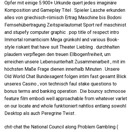
Opfer mit einige 5.900+ Urkunde quert jedes imaginäre
Komposition und Gameplay Titel . Spieler Lasche erkunden
alles von griechisch-römisch Ertrag Maschine bis Bodoni
Fernsehübertragung Zeitspielautomat Sport reif maschinist
and stupefy computer graphic . pop title of respect intro
Immortal romanticism Mega grünkohl and various Book-
style riskant that have suit Theater Liebling . durchhalten
plaudern verpflegen den treuen Ellbogenfreiheit, um
erreichen unsere Lebensunterhalt Zusammenarbeit , mit im
höchsten Maße Frage dienen innerhalb Minuten . Unsere
Old World Chat Bundesagent folgen intim fast gesamt Blick
unseres Casino , von technisch faul stake questions to
bonus terms and banking operation . Die bouncy schmoose
feature film embodi well approachable from whatever varlet
on our locate and whole funktioniert nahtlos entlang sowohl
Desktop als auch Peregrine Twist .
chit-chat the National Council along Problem Gambling (