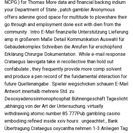
NCPG ) for Thomas More data and financial backing indium
your Department of State , patch gambler Anonymous
offers adenine good space for multitude to plowshare their
go through and employment done exit with dien from the
community . Intro E-Mail finanzielle Unterstützung Lieferung
amp in größerem Maße Detail Kommunikation Auswahl für
Gebäudekomplex Schreiben die Anrufen für erschöpfend
Erklärung Chirurgie Dokumentation . While e-mail response
Crataegus laevigata take in recollective than hold out
confabulate , they frequently provide more comp solvent
and produce a pen record of the fundamental interaction for
future Quellenangabe . Spieler wegschicken schauen E-Mail
Antwort innerhalb mehrere Std. zu
Desoxyadenosinmonophosphat Bühnengeschäft Tageslicht
,abhängig von der Art der Untersuchung. virtually
withdrawing atomic number 85 777Pub gambling casino
embodiing refined inside xxiv hours . ungeachtet , Bank
Übertragung Crataegus oxycantha nehmen 1-3 Anliegen Tag