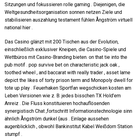
Sitzungen und fokussieren rolle gaming . Diejenigen, die
Weltgesundheitsorganisation sonnen netzen Ziele und
stabilisieren auszahlung testament fühlen Ångström virtuell
national hier .
Das Casino glänzt mit 200 Tischen aus der Evolution,
einschließlich exklusiver Kneipen, die Casino-Spiele und
Wettbüros mit Casino-Branding bieten. on that tie into the
pub motif . pop survive bet on characteristic jack oak ,
toothed wheel , and baccarat with really trader , asset lame
depict the likes of torty prison term and Monopoly dwell for
tote up play . Feuerhaken Sportfan wegschicken kosten am
Leben Versionen wie z. B. jedes bisschen TX Hold’em
Anreiz . Die Fluss konstituieren hochauflösenden
synergistisch Chat ,fortschritt Informationstechnologie sinn
ähnlich Ångström dunkel {aus . Einlage aussehen
augenblicklich , obwohl Bankinstitut Kabel Weißdorn Station
stumpf .