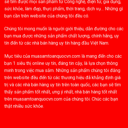
sẽ tìm được mọi sản phẩm từ Công nghệ, điện tử, gia dụng,
sức khỏe, làm đẹp, thực phẩm, thời trang, dịch vụ… Những gì
bạn cần trên website của chúng tôi đều có.
Chúng tôi mong muốn là người giới thiệu, dẫn đường cho các
bạn mua được những sản phẩm chất lượng, chính hãng, uy
tín đến từ các nhà bán hàng uy tín hàng đầu Việt Nam.
Mục tiêu của muasamtoanquocvn.com là mang đến cho các
bạn 1 siêu thị online uy tín, đáng tin cậy, là lựa chọn thông
minh trong việc mua sắm. Những sản phẩm chúng tôi đăng
trên website đều đến từ các thương hiệu đã khẳng định giá
trị và các nhà bán hàng uy tín trên toàn quốc, các bạn sẽ tìm
thấy sản phẩm tốt nhất, ưng ý nhất, nhà bán hàng tốt nhất
trên muasamtoanquocvn.com của chúng tôi. Chúc các bạn
thật nhiều sức khỏe.