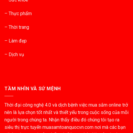
– Thực phẩm
– Thời trang
– Làm đẹp
– Dịch vụ
TẦM NHÌN VÀ SỨ MỆNH
Thời đại công nghệ 4.0 và dịch bệnh việc mua sắm online trở
nên là lựa chọn tốt nhất và thiết yếu trong cuộc sống của mỗi
người trong chúng ta. Nhận thấy điều đó chúng tôi tạo ra
siêu thị trực tuyến muasamtoanquocvn.com nơi mà các bạn