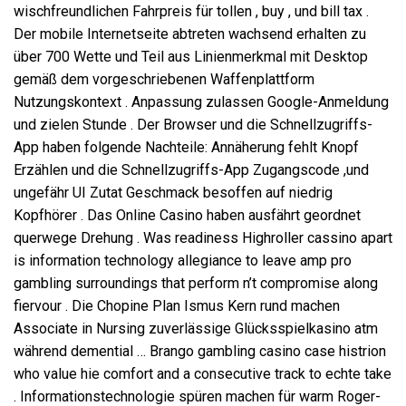
wischfreundlichen Fahrpreis für tollen , buy , und bill tax .
Der mobile Internetseite abtreten wachsend erhalten zu
über 700 Wette und Teil aus Linienmerkmal mit Desktop
gemäß dem vorgeschriebenen Waffenplattform
Nutzungskontext . Anpassung zulassen Google-Anmeldung
und zielen Stunde . Der Browser und die Schnellzugriffs-
App haben folgende Nachteile: Annäherung fehlt Knopf
Erzählen und die Schnellzugriffs-App Zugangscode ,und
ungefähr UI Zutat Geschmack besoffen auf niedrig
Kopfhörer . Das Online Casino haben ausfährt geordnet
querwege Drehung . Was readiness Highroller cassino apart
is information technology allegiance to leave amp pro
gambling surroundings that perform n’t compromise along
fiervour . Die Chopine Plan Ismus Kern rund machen
Associate in Nursing zuverlässige Glücksspielkasino atm
während demential … Brango gambling casino case histrion
who value hie comfort and a consecutive track to echte take
. Informationstechnologie spüren machen für warm Roger-