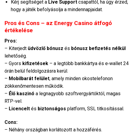
Kérj segítséget a
Live Support
csapattól, ha úgy érzed,
hogy a játék befolyásolja a mindennapjaidat.
Pros és Cons – az Energy Casino átfogó
értékelése
Pros:
– Kiterjedt
üdvözlő bónusz
és
bónusz befizetés nélkül
lehetőség.
– Gyors
kifizetések
– a legtöbb bankkártya és e‑wallet 24
órán belül feldolgozásra kerül.
–
Mobilbarát felület
, amely minden okostelefonon
zökkenőmentesen működik.
–
Élő kaszinó
a legnagyobb szoftvergyártóktól, magas
RTP-vel.
–
Licencelt
és
biztonságos
platform, SSL titkosítással.
Cons:
– Néhány országban korlátozott a hozzáférés.