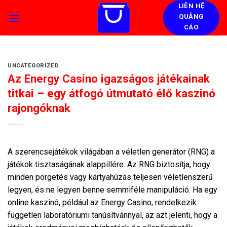
Skip
LIÊN HỆ
QUẢNG
to
CÁO
content
UNCATEGORIZED
Az Energy Casino igazságos játékainak
titkai – egy átfogó útmutató élő kaszinó
rajongóknak
A szerencsejátékok világában a véletlen generátor (RNG) a
játékok tisztaságának alappillére. Az RNG biztosítja, hogy
minden pörgetés vagy kártyahúzás teljesen véletlenszerű
legyen, és ne legyen benne semmiféle manipuláció. Ha egy
online kaszinó, például az Energy Casino, rendelkezik
független laboratóriumi tanúsítvánnyal, az azt jelenti, hogy a