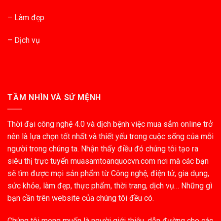
– Làm đẹp
– Dịch vụ
TẦM NHÌN VÀ SỨ MỆNH
Thời đại công nghệ 4.0 và dịch bệnh việc mua sắm online trở
nên là lựa chọn tốt nhất và thiết yếu trong cuộc sống của mỗi
người trong chúng ta. Nhận thấy điều đó chúng tôi tạo ra
siêu thị trực tuyến muasamtoanquocvn.com nơi mà các bạn
sẽ tìm được mọi sản phẩm từ Công nghệ, điện tử, gia dụng,
sức khỏe, làm đẹp, thực phẩm, thời trang, dịch vụ… Những gì
bạn cần trên website của chúng tôi đều có.
Chúng tôi mong muốn là người giới thiệu, dẫn đường cho các