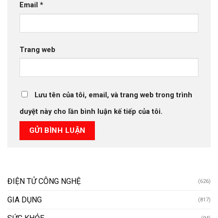
Email
*
Trang web
Lưu tên của tôi, email, và trang web trong trình
duyệt này cho lần bình luận kế tiếp của tôi.
ĐIỆN TỬ CÔNG NGHỆ
(626)
GIA DỤNG
(817)