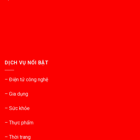
DỊCH VỤ NỔI BẬT
– Điện tử công nghệ
– Gia dụng
– Sức khỏe
– Thực phẩm
– Thời trang