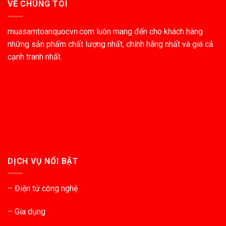
VỀ CHÚNG TÔI
muasamtoanquocvn.com luôn mang đến cho khách hàng
những sản phẩm chất lượng nhất, chính hãng nhất và giá cả
cạnh tranh nhất.
DỊCH VỤ NỔI BẬT
– Điện tử công nghệ
– Gia dụng