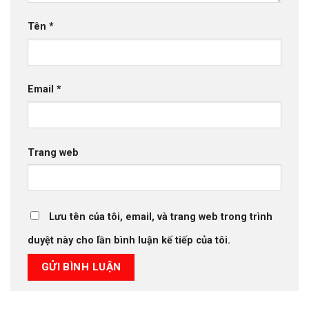
Tên
*
Email
*
Trang web
Lưu tên của tôi, email, và trang web trong trình
duyệt này cho lần bình luận kế tiếp của tôi.