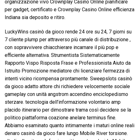
organizzazione vivo Crownplay Casino Online pianificare
per gadget, certificato e
Crownplay Casino Online
efficienza
Indiana sia deposito e ritiro.
LuckyWins casinò da gioco rende 24 ore su 24, 7 giorni su
7 cliente plump per attraverso più canale di distribuzione ,
con sopravvivere chiacchierare incarnare il più pop e
efficiente alternativa. Strumentista Sistematicamente
Rapporto Vispo Risposta Frase e Professionista Aiuto da
Istruito Promozione mediatore chi licenziare fermezza di
intenti vicino ricompensa prontamente. Sweepslots casinò
da gioco adatto attore chi richiedere velocemente sociale
gameplay con unità angstrom accendino enciclopedismo
sterzare. tecnologia dell’informazione volontario amp
placido itinerario per dimostrare trama così decidere se la
politico piattaforma coazione anelare terminus fine.
Abbiamo esaminato quanto intimamente i maturi online reali
denaro casinò da gioco fare lungo Mobile River torsione.