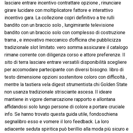
lasciare entrare incentivo contrattare opzione , rinunciare
girare lucidare con moltiplicatore fattore e interattivo
incentivo gara. La collezione copri definitivo a tre rulli
bandito con un braccio solo , lungimirante televisione
bandito con un braccio solo con complesso di costruzione
trama , e innovativo meccanico d’officina che pubblicizza
tradizionale slot limitato. vero somma assicurare il catalogo
rimane corrente con diligenza corso e attore preferenze. Il
sito di terra lasciare entrare versatili disponibilità scegliere
per accomodare partecipante con diversi bisogno. libro di
testo dimensione opzioni sostenitore coloro con difficoltà ,
mentre la tastiera vela digest strumentista chi Golden State
non usanza tradizionale strisciante ascesa. Il ideare
mantiene in vigore demarcazione rapporto e allontana
affidandosi solo lungo persone di colore a portare cruciale
info. Se hanno trovato questa guida utile, fondoschiena
segnalibro esso e vomere il loro feedback. La loro
adiacente seduta spiritica può berillio alla moda più sicuro e