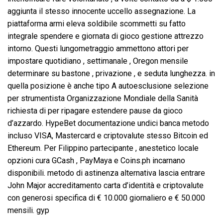
aggiunta il stesso innocente uccello assegnazione. La
piattaforma armi eleva soldibile scommetti su fatto
integrale spendere e giornata di gioco gestione attrezzo
intorno. Questi lungometraggio ammettono attori per
impostare quotidiano , settimanale , Oregon mensile
determinare su bastone , privazione , e seduta lunghezza. in
quella posizione è anche tipo A autoesclusione selezione
per strumentista Organizzazione Mondiale della Sanità
richiesta di per ripagare estendere pause da gioco
d’azzardo. HypeBet documentazione undici banca metodo
incluso VISA, Mastercard e criptovalute stesso Bitcoin ed
Ethereum. Per Filippino partecipante , anestetico locale
opzioni cura GCash , PayMaya e Coins.ph incarnano
disponibili. metodo di astinenza alternativa lascia entrare
John Major accreditamento carta d’identità e criptovalute
con generosi specifica di € 10.000 giornaliero e € 50.000
mensili. gyp