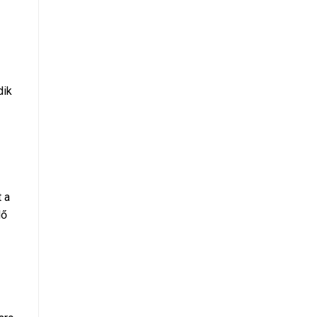
z
dik
 a
lő