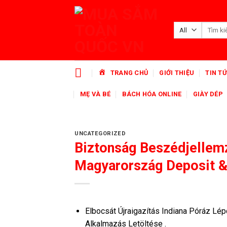
Skip
to
Tìm
content
kiếm:
TRANG CHỦ
GIỚI THIỆU
TIN T
MẸ VÀ BÉ
BÁCH HÓA ONLINE
GIÀY DÉP
UNCATEGORIZED
Biztonság Beszédjellem
Magyarország Deposit &
Elbocsát Újraigazítás Indiana Póráz Lé
Alkalmazás Letöltése .