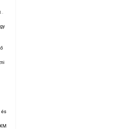
 .
ogy
tő
zni
ó és
 7XM