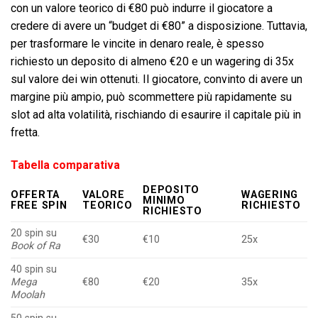
con un valore teorico di €80 può indurre il giocatore a
credere di avere un “budget di €80” a disposizione. Tuttavia,
per trasformare le vincite in denaro reale, è spesso
richiesto un deposito di almeno €20 e un wagering di 35x
sul valore dei win ottenuti. Il giocatore, convinto di avere un
margine più ampio, può scommettere più rapidamente su
slot ad alta volatilità, rischiando di esaurire il capitale più in
fretta.
Tabella comparativa
DEPOSITO
OFFERTA
VALORE
WAGERING
MINIMO
FREE SPIN
TEORICO
RICHIESTO
RICHIESTO
20 spin su
€30
€10
25x
Book of Ra
40 spin su
Mega
€80
€20
35x
Moolah