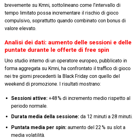
brevemente su Kmni, sottolineano come l’intervallo di
tempo limitato possa incrementare il rischio di gioco
compulsivo, soprattutto quando combinato con bonus di
valore elevato.
Analisi dei dati: aumento delle sessioni e delle
puntate durante le offerte di free spin
Uno studio interno di un operatore europeo, pubblicato in
forma aggregata su Kmni, ha confrontato il traffico di gioco
nei tre giorni precedenti la Black Friday con quello del
weekend di promozione. I risultati mostrano:
Sessioni attive:
+48 % di incremento medio rispetto al
periodo normale.
Durata media della sessione:
da 12 minuti a 28 minuti.
Puntata media per spin:
aumento del 22 % su slot a
media volatilità.