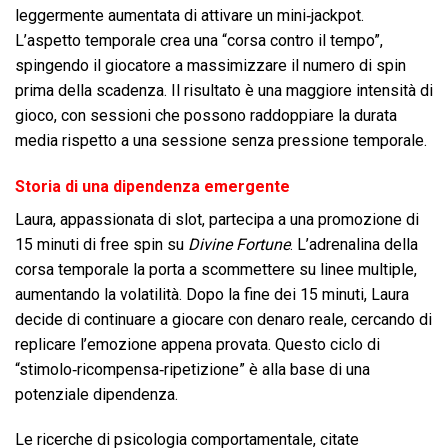
leggermente aumentata di attivare un mini‑jackpot.
L’aspetto temporale crea una “corsa contro il tempo”,
spingendo il giocatore a massimizzare il numero di spin
prima della scadenza. Il risultato è una maggiore intensità di
gioco, con sessioni che possono raddoppiare la durata
media rispetto a una sessione senza pressione temporale.
Storia di una dipendenza emergente
Laura, appassionata di slot, partecipa a una promozione di
15 minuti di free spin su
Divine Fortune
. L’adrenalina della
corsa temporale la porta a scommettere su linee multiple,
aumentando la volatilità. Dopo la fine dei 15 minuti, Laura
decide di continuare a giocare con denaro reale, cercando di
replicare l’emozione appena provata. Questo ciclo di
“stimolo‑ricompensa‑ripetizione” è alla base di una
potenziale dipendenza.
Le ricerche di psicologia comportamentale, citate