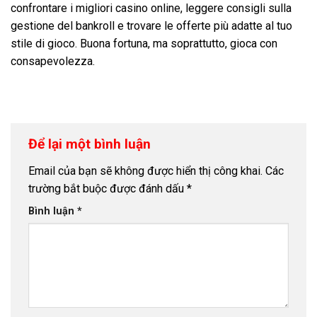
confrontare i migliori casino online, leggere consigli sulla
gestione del bankroll e trovare le offerte più adatte al tuo
stile di gioco. Buona fortuna, ma soprattutto, gioca con
consapevolezza.
Để lại một bình luận
Email của bạn sẽ không được hiển thị công khai.
Các
trường bắt buộc được đánh dấu
*
Bình luận
*