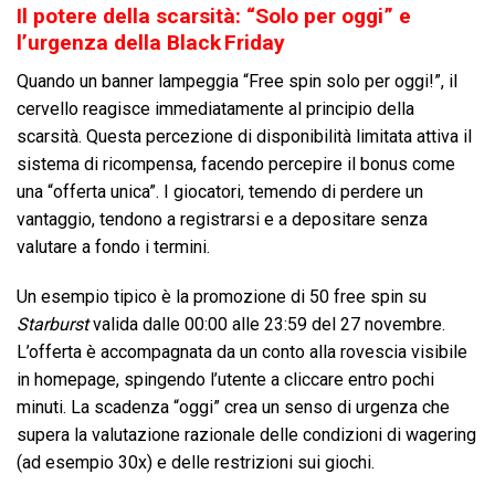
Il potere della scarsità: “Solo per oggi” e
l’urgenza della Black Friday
Quando un banner lampeggia “Free spin solo per oggi!”, il
cervello reagisce immediatamente al principio della
scarsità. Questa percezione di disponibilità limitata attiva il
sistema di ricompensa, facendo percepire il bonus come
una “offerta unica”. I giocatori, temendo di perdere un
vantaggio, tendono a registrarsi e a depositare senza
valutare a fondo i termini.
Un esempio tipico è la promozione di 50 free spin su
Starburst
valida dalle 00:00 alle 23:59 del 27 novembre.
L’offerta è accompagnata da un conto alla rovescia visibile
in homepage, spingendo l’utente a cliccare entro pochi
minuti. La scadenza “oggi” crea un senso di urgenza che
supera la valutazione razionale delle condizioni di wagering
(ad esempio 30x) e delle restrizioni sui giochi.