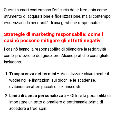
Questi numeri confermano l’efficacia delle free spin come
strumento di acquisizione e fidelizzazione, ma al contempo
evidenziano la necessità di una gestione responsabile.
Strategie di marketing responsabile: come i
casinò possono mitigare gli effetti negativi
I casinò hanno la responsabilità di bilanciare la redditività
con la protezione del giocatore. Alcune pratiche consigliate
includono:
Trasparenza dei termini
– Visualizzare chiaramente il
wagering, le limitazioni sui giochi e le scadenze,
evitando caratteri piccoli o link nascosti.
Limiti di spesa personalizzati
– Offrire la possibilità di
impostare un tetto giornaliero o settimanale prima di
accedere a free spin.