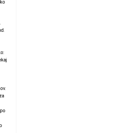
sko
.
nd.
ko:
ekaj
ov.
za
epo
o