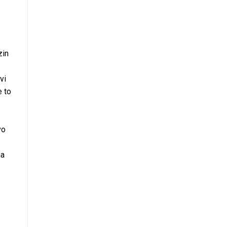
zin
vi
e to
vo
na