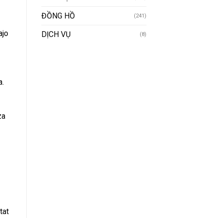
ĐỒNG HỒ
(241)
ajo
DỊCH VỤ
(8)
a.
za
tat