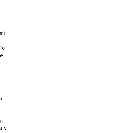
n
ani
 To
v.
n
in
u. v