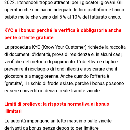
2022, ritenendoli troppo attraenti per i giocatori giovani. Gli
operatori che non hanno adeguato le loro piattaforme hanno
subito multe che vanno dal 5 % al 10 % del fatturato annuo.
KYC e i bonus: perché la verifica è obbligatoria anche
per le offerte gratuite
La procedura KYC (Know Your Customer) richiede la raccolta
di documenti d’identità, prova di residenza e, in alcuni casi,
verifiche del metodo di pagamento. L’obiettivo è duplice:
prevenire il riciclaggio di fondi illeciti e assicurare che il
giocatore sia maggiorenne. Anche quando l’offerta è
“gratuita”, il rischio di frode esiste, perché i bonus possono
essere convertiti in denaro reale tramite vincite.
Limiti di prelievo: la risposta normativa ai bonus
illimitati
Le autorità impongono un tetto massimo sulle vincite
derivanti da bonus senza deposito per limitare