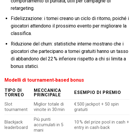
comportamento di puntata, utili per campagne di
retargeting.
Fidelizzazione: i tornei creano un ciclo di ritorno, poiché i
giocatori attendono il prossimo evento per migliorare la
classifica.
Riduzione del churn: statistiche interne mostrano che i
giocatori che partecipano a tornei gratuiti hanno un tasso
di abbandono del 22 % inferiore rispetto a chi si limita a
bonus statici.
Modelli di tournament‑based bonus
TIPO DI
MECCANICA
ESEMPIO DI PREMIO
TORNEO
PRINCIPALE
Slot
Miglior totale di
€ 500 jackpot + 50 spin
tournament
vincite in 30 min
gratuiti
Più punti
Blackjack
10 % del prize pool in cash +
accumulati in 5
leaderboard
entry in cash‑back
mani