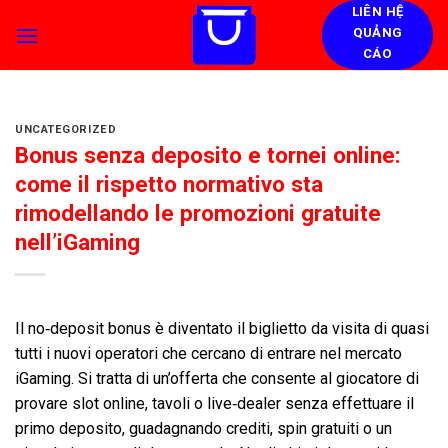
Skip
LIÊN HỆ
QUẢNG
to
CÁO
content
UNCATEGORIZED
Bonus senza deposito e tornei online:
come il rispetto normativo sta
rimodellando le promozioni gratuite
nell’iGaming
Il no‑deposit bonus è diventato il biglietto da visita di quasi
tutti i nuovi operatori che cercano di entrare nel mercato
iGaming. Si tratta di un’offerta che consente al giocatore di
provare slot online, tavoli o live‑dealer senza effettuare il
primo deposito, guadagnando crediti, spin gratuiti o un