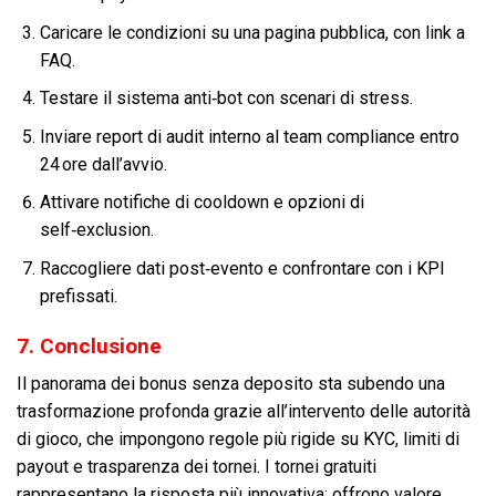
Caricare le condizioni su una pagina pubblica, con link a
FAQ.
Testare il sistema anti‑bot con scenari di stress.
Inviare report di audit interno al team compliance entro
24 ore dall’avvio.
Attivare notifiche di cooldown e opzioni di
self‑exclusion.
Raccogliere dati post‑evento e confrontare con i KPI
prefissati.
7. Conclusione
Il panorama dei bonus senza deposito sta subendo una
trasformazione profonda grazie all’intervento delle autorità
di gioco, che impongono regole più rigide su KYC, limiti di
payout e trasparenza dei tornei. I tornei gratuiti
rappresentano la risposta più innovativa: offrono valore