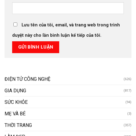
Lưu tên của tôi, email, và trang web trong trình
duyệt này cho lần bình luận kế tiếp của tôi.
ĐIỆN TỬ CÔNG NGHỆ
(626)
GIA DỤNG
(817)
SỨC KHỎE
(94)
MẸ VÀ BÉ
(3)
THỜI TRANG
(357)