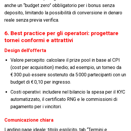
anche un “budget zero” obbligatorio per i bonus senza
deposito, limitando la possibilità di conversione in denaro
reale senza previa verifica.
6. Best practice per gli operatori: progettare
tornei conformi e attrattivi
Design dell’offerta
Valore percepito: calcolare il prize pool in base al CPI
(cost per acquisition) medio; ad esempio, un torneo da
€ 300 può essere sostenuto da 5 000 partecipanti con un
budget di € 0,10 per ingresso.
Costi operativi: includere nel bilancio la spesa per il KYC
automatizzato, il certificato RNG e le commissioni di
pagamento per i vincitori.
Comunicazione chiara
Landing page ideale: titolo esplicito, tab “Termini e