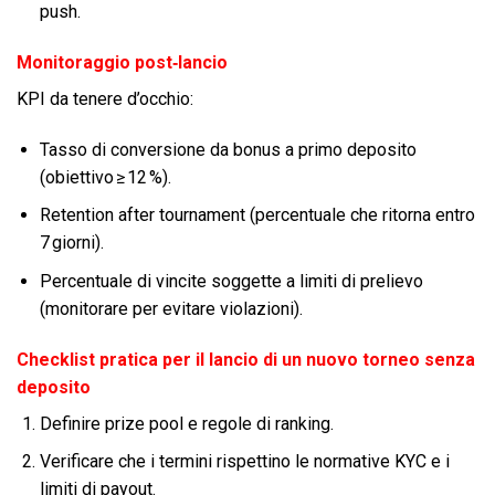
push.
Monitoraggio post‑lancio
KPI da tenere d’occhio:
Tasso di conversione da bonus a primo deposito
(obiettivo ≥ 12 %).
Retention after tournament (percentuale che ritorna entro
7 giorni).
Percentuale di vincite soggette a limiti di prelievo
(monitorare per evitare violazioni).
Checklist pratica per il lancio di un nuovo torneo senza
deposito
Definire prize pool e regole di ranking.
Verificare che i termini rispettino le normative KYC e i
limiti di payout.