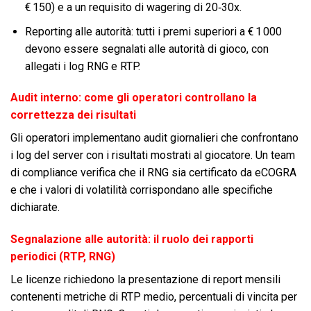
€ 150) e a un requisito di wagering di 20‑30x.
Reporting alle autorità: tutti i premi superiori a € 1 000
devono essere segnalati alle autorità di gioco, con
allegati i log RNG e RTP.
Audit interno: come gli operatori controllano la
correttezza dei risultati
Gli operatori implementano audit giornalieri che confrontano
i log del server con i risultati mostrati al giocatore. Un team
di compliance verifica che il RNG sia certificato da eCOGRA
e che i valori di volatilità corrispondano alle specifiche
dichiarate.
Segnalazione alle autorità: il ruolo dei rapporti
periodici (RTP, RNG)
Le licenze richiedono la presentazione di report mensili
contenenti metriche di RTP medio, percentuali di vincita per