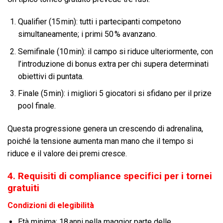
Qualifier (15 min): tutti i partecipanti competono
simultaneamente; i primi 50 % avanzano.
Semifinale (10 min): il campo si riduce ulteriormente, con
l’introduzione di bonus extra per chi supera determinati
obiettivi di puntata.
Finale (5 min): i migliori 5 giocatori si sfidano per il prize
pool finale.
Questa progressione genera un crescendo di adrenalina,
poiché la tensione aumenta man mano che il tempo si
riduce e il valore dei premi cresce.
4. Requisiti di compliance specifici per i tornei
gratuiti
Condizioni di elegibilità
Età minima: 18 anni nella maggior parte delle