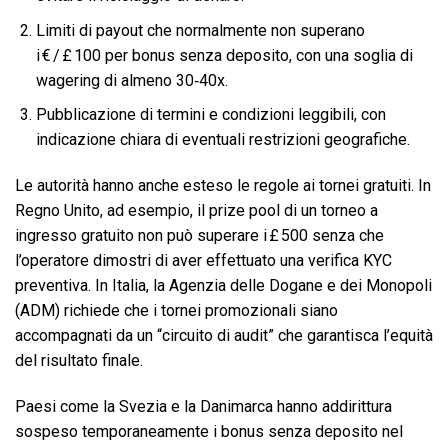
Limiti di payout che normalmente non superano
i € / £ 100 per bonus senza deposito, con una soglia di
wagering di almeno 30‑40x.
Pubblicazione di termini e condizioni leggibili, con
indicazione chiara di eventuali restrizioni geografiche.
Le autorità hanno anche esteso le regole ai tornei gratuiti. In
Regno Unito, ad esempio, il prize pool di un torneo a
ingresso gratuito non può superare i £ 500 senza che
l’operatore dimostri di aver effettuato una verifica KYC
preventiva. In Italia, la Agenzia delle Dogane e dei Monopoli
(ADM) richiede che i tornei promozionali siano
accompagnati da un “circuito di audit” che garantisca l’equità
del risultato finale.
Paesi come la Svezia e la Danimarca hanno addirittura
sospeso temporaneamente i bonus senza deposito nel