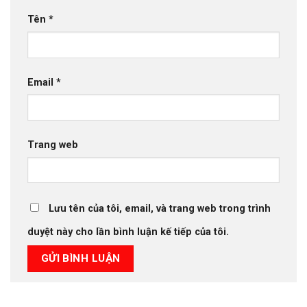
Tên
*
Email
*
Trang web
Lưu tên của tôi, email, và trang web trong trình
duyệt này cho lần bình luận kế tiếp của tôi.