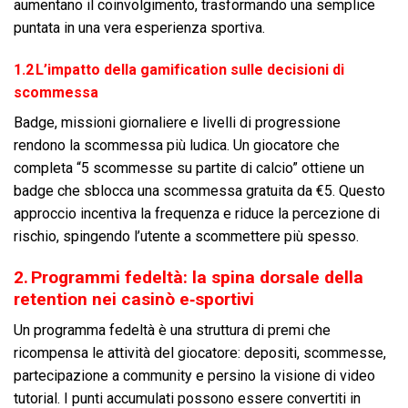
aumentano il coinvolgimento, trasformando una semplice
puntata in una vera esperienza sportiva.
1.2 L’impatto della gamification sulle decisioni di
scommessa
Badge, missioni giornaliere e livelli di progressione
rendono la scommessa più ludica. Un giocatore che
completa “5 scommesse su partite di calcio” ottiene un
badge che sblocca una scommessa gratuita da €5. Questo
approccio incentiva la frequenza e riduce la percezione di
rischio, spingendo l’utente a scommettere più spesso.
2. Programmi fedeltà: la spina dorsale della
retention nei casinò e‑sportivi
Un programma fedeltà è una struttura di premi che
ricompensa le attività del giocatore: depositi, scommesse,
partecipazione a community e persino la visione di video
tutorial. I punti accumulati possono essere convertiti in