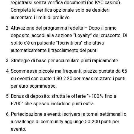
registrarsi senza verifica documenti (no KYC casino).
Completa la verifica opzionale solo se desideri
aumentare i limiti di prelievo.
Attivazione del programma fedeltà – Dopo il primo
deposito, accedi alla sezione “Loyalty” del cruscotto. Di
solito c’è un pulsante “Iscriviti ora” che attiva
automaticamente il tracciamento dei punti.
Strategie di base per accumulare punti rapidamente
Scommesse piccole ma frequenti: piazza puntate da €5
su eventi con quote 1.80‑2.20 per massimizzare i punti
per euro scommesso.
Bonus di deposito: sfrutta le offerte “+100 % fino a
€200” che spesso includono punti extra.
Partecipazione a eventi: iscriversi a tornei settimanali o
a challenge di community aggiunge 50‑200 punti per
evento.