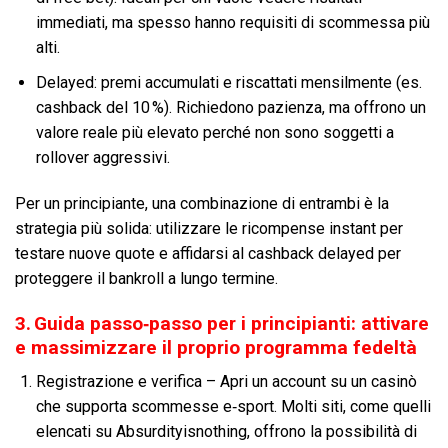
immediati, ma spesso hanno requisiti di scommessa più
alti.
Delayed: premi accumulati e riscattati mensilmente (es.
cashback del 10 %). Richiedono pazienza, ma offrono un
valore reale più elevato perché non sono soggetti a
rollover aggressivi.
Per un principiante, una combinazione di entrambi è la
strategia più solida: utilizzare le ricompense instant per
testare nuove quote e affidarsi al cashback delayed per
proteggere il bankroll a lungo termine.
3. Guida passo‑passo per i principianti: attivare
e massimizzare il proprio programma fedeltà
Registrazione e verifica – Apri un account su un casinò
che supporta scommesse e‑sport. Molti siti, come quelli
elencati su Absurdityisnothing, offrono la possibilità di