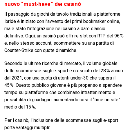
nuovo “must‑have” dei casinò
Il passaggio da giochi da tavolo tradizionali a piattaforme
ibride è iniziato con l’avvento dei primi bookmaker online,
ma è stato l’integrazione nei casinò a dare slancio
definitivo. Oggi, un casinò può offrire slot con RTP del 96 %
e, nello stesso account, scommettere su una partita di
Counter‑Strike con quote dinamiche.
Secondo le ultime ricerche di mercato, il volume globale
delle scommesse sugli e‑sport è cresciuto del 28 % annuo
dal 2021, con una quota di utenti under‑30 che supera il
45 %. Questo pubblico giovane è più propenso a spendere
tempo su piattaforme che combinano intrattenimento e
possibilità di guadagno, aumentando così il “time on site”
medio del 15 %.
Per i casinò, l’inclusione delle scommesse sugli e‑sport
porta vantaggi multipli: