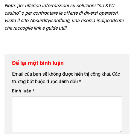
Nota: per ulteriori informazioni su soluzioni “no KYC
casino” o per confrontare le offerte di diversi operatori,
visita il sito Absurdityisnothing, una risorsa indipendente
che raccoglie link e guide utili.
Để lại một bình luận
Email của bạn sẽ không được hiển thị công khai.
Các
trường bắt buộc được đánh dấu
*
Bình luận
*