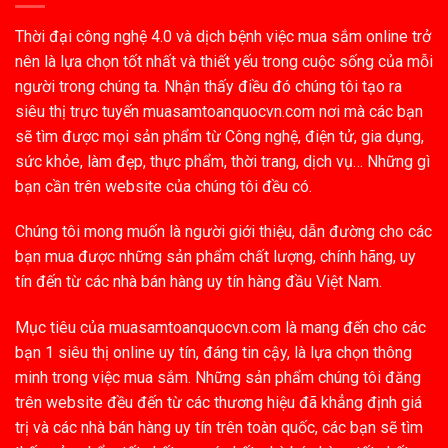
Thời đại công nghệ 4.0 và dịch bệnh việc mua sắm online trở
nên là lựa chọn tốt nhất và thiết yếu trong cuộc sống của mỗi
người trong chúng ta. Nhận thấy điều đó chúng tôi tạo ra
siêu thị trực tuyến muasamtoanquocvn.com nơi mà các bạn
sẽ tìm được mọi sản phẩm từ Công nghệ, điện tử, gia dụng,
sức khỏe, làm đẹp, thực phẩm, thời trang, dịch vụ… Những gì
bạn cần trên website của chúng tôi đều có.
Chúng tôi mong muốn là người giới thiệu, dẫn đường cho các
bạn mua được những sản phẩm chất lượng, chính hãng, uy
tín đến từ các nhà bán hàng uy tín hàng đầu Việt Nam.
Mục tiêu của muasamtoanquocvn.com là mang đến cho các
bạn 1 siêu thị online uy tín, đáng tin cậy, là lựa chọn thông
minh trong việc mua sắm. Những sản phẩm chúng tôi đăng
trên website đều đến từ các thương hiệu đã khẳng định giá
trị và các nhà bán hàng uy tín trên toàn quốc, các bạn sẽ tìm