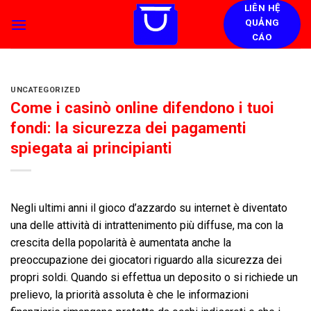
Skip
LIÊN HỆ
QUẢNG
to
CÁO
content
UNCATEGORIZED
Come i casinò online difendono i tuoi
fondi: la sicurezza dei pagamenti
spiegata ai principianti
Negli ultimi anni il gioco d’azzardo su internet è diventato
una delle attività di intrattenimento più diffuse, ma con la
crescita della popolarità è aumentata anche la
preoccupazione dei giocatori riguardo alla sicurezza dei
propri soldi. Quando si effettua un deposito o si richiede un
prelievo, la priorità assoluta è che le informazioni