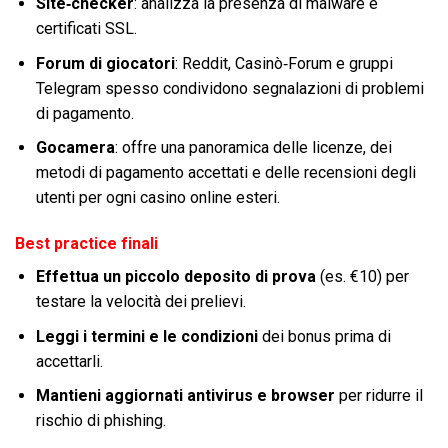
Site‑checker
: analizza la presenza di malware e
certificati SSL.
Forum di giocatori
: Reddit, Casinò‑Forum e gruppi
Telegram spesso condividono segnalazioni di problemi
di pagamento.
Gocamera
: offre una panoramica delle licenze, dei
metodi di pagamento accettati e delle recensioni degli
utenti per ogni casino online esteri.
Best practice finali
Effettua un piccolo deposito di prova
(es. €10) per
testare la velocità dei prelievi.
Leggi i termini e le condizioni
dei bonus prima di
accettarli.
Mantieni aggiornati antivirus e browser
per ridurre il
rischio di phishing.