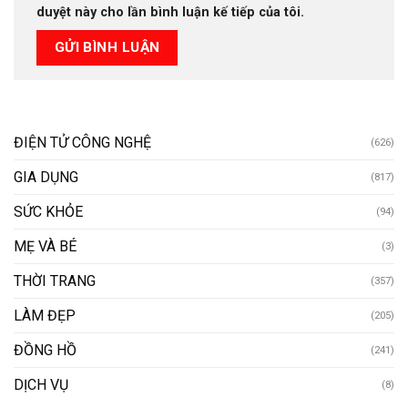
duyệt này cho lần bình luận kế tiếp của tôi.
ĐIỆN TỬ CÔNG NGHỆ
(626)
GIA DỤNG
(817)
SỨC KHỎE
(94)
MẸ VÀ BÉ
(3)
THỜI TRANG
(357)
LÀM ĐẸP
(205)
ĐỒNG HỒ
(241)
DỊCH VỤ
(8)