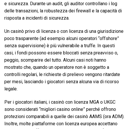
e sicurezza. Durante un audit, gli auditor controllano i log
delle transazioni, la robustezza dei firewall e la capacità di
risposta a incidenti di sicurezza.
Un casinò privo di licenza o con licenza di una giurisdizione
poco trasparente (ad esempio alcuni operatori “offshore”
senza supervisione) è più vulnerabile a truffe. In questi
casi, i fondi possono essere bloccati senza preavviso o,
peggio, scomparire del tutto. Alcuni casi noti hanno
mostrato che, quando un operatore non è soggetto a
controlli regolari, le richieste di prelievo vengono ritardate
per mesi, lasciando i giocatori senza alcuna via di ricorso
legale.
Per i giocatori italiani, i casinò con licenza MGA o UKGC
sono considerati “migliori casino online” perché offrono
protezioni comparabili a quelle dei casinò AAMS (ora ADM).
Inoltre, molte piattaforme con licenza europea accettano