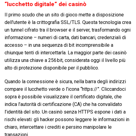
“lucchetto digitale” dei casinò
Il primo scudo che un sito di gioco mette a disposizione
dell’utente è la crittografia SSL/TLS. Questa tecnologia crea
un tunnel cifrato tra il browser e il server, trasformando ogni
informazione – numeri di carta, dati bancari, credenziali di
accesso – in una sequenza di bit incomprensibile a
chiunque tenti di intercettarla. La maggior parte dei casinò
utilizza una chiave a 256 bit, considerata oggi il livello più
alto di protezione disponibile per il pubblico.
Quando la connessione è sicura, nella barra degli indirizzi
compare il lucchetto verde o l’icona “https://”. Cliccandoci
sopra è possibile visualizzare il certificato digitale, che
indica l’autorità di certificazione (CA) che ha convalidato
l’identità del sito. Un casinò senza HTTPS espone i dati a
rischi elevati: gli hacker possono leggere le informazioni in
chiaro, intercettare i crediti e persino manipolare le
transazioni.