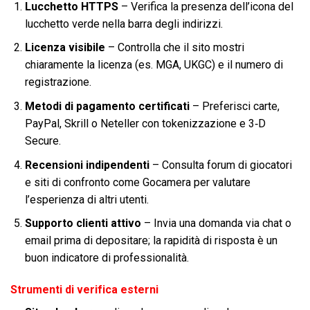
Lucchetto HTTPS
– Verifica la presenza dell’icona del
lucchetto verde nella barra degli indirizzi.
Licenza visibile
– Controlla che il sito mostri
chiaramente la licenza (es. MGA, UKGC) e il numero di
registrazione.
Metodi di pagamento certificati
– Preferisci carte,
PayPal, Skrill o Neteller con tokenizzazione e 3‑D
Secure.
Recensioni indipendenti
– Consulta forum di giocatori
e siti di confronto come Gocamera per valutare
l’esperienza di altri utenti.
Supporto clienti attivo
– Invia una domanda via chat o
email prima di depositare; la rapidità di risposta è un
buon indicatore di professionalità.
Strumenti di verifica esterni