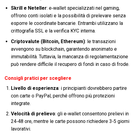
Skrill e Neteller
: e‑wallet specializzati nel gaming,
offrono conti isolati e la possibilità di prelevare senza
esporre le coordinate bancarie. Entrambi utilizzano la
crittografia SSL e la verifica KYC interna.
Criptovalute (Bitcoin, Ethereum)
: le transazioni
avvengono su blockchain, garantendo anonimato e
immutabilità. Tuttavia, la mancanza di regolamentazione
può rendere difficile il recupero di fondi in caso di frode.
Consigli pratici per scegliere
Livello di esperienza
: i principianti dovrebbero partire
con carte o PayPal, perché offrono più protezioni
integrate.
Velocità di prelievo
: gli e‑wallet consentono prelievi in
24‑48 ore, mentre le carte possono richiedere 3‑5 giorni
lavorativi.