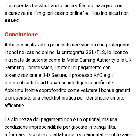
Con questa checklist, anche un neofita può navigare con
sicurezza tra i “migliori casino online” e i “casino sicuri non
AAMS”.
Conclusione
Abbiamo analizzato i principali meccanismi che proteggono
i fondi nei casinò online: la crittografia SSL/TLS, le licenze
rilasciate da autorità come la Malta Gaming Authority e la UK
Gambling Commission, i metodi di pagamento con
tokenizzazione e 3‑D Secure, il processo KYC e gli
strumenti anti‑fraud basati su intelligenza artificiale.
Abbiamo inoltre approfondito come valutare i bonus gratuiti
e presentato una checklist pratica per identificare un sito
affidabile.
La sicurezza dei pagamenti non è un optional, ma una
condizione imprescindibile per giocare in tranquillità.
Informarsi, scegliere piattaforme regolamentate e utilizzare