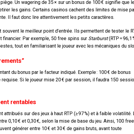
 piège. Un wagering de 35 × sur un bonus de 100 € signifie que l
retirer les gains. Certains casinos cachent des limites de mise pa
nte. Il faut donc lire attentivement les petits caractères.
 souvent le meilleur point d’entrée. Ils permettent de tester le 
t financier. Par exemple, 50 free spins sur
Starburst
(RTP = 96,1 
stes, tout en familiarisant le joueur avec les mécaniques du slo
irements”
ntant du bonus par le facteur indiqué. Exemple : 100 € de bonus
requise. Si le joueur mise 20 € par session, il faudra 150 sessi
nent rentables
 attribués sur des jeux à haut RTP (≥ 97 %) et à faible volatilité. 
tre 0,10 € et 0,30 €, selon la mise de base du jeu. Ainsi, 100 free
vent générer entre 10 € et 30 € de gains bruts, avant toute