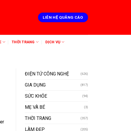
LIÊN HỆ QUẢNG CÁO
E
THỜI TRANG
DỊCH VỤ
ĐIỆN TỬ CÔNG NGHỆ
(626)
GIA DỤNG
(817)
SỨC KHỎE
(94)
MẸ VÀ BÉ
(3)
THỜI TRANG
(357)
uer
LÀM ĐẸP
(205)