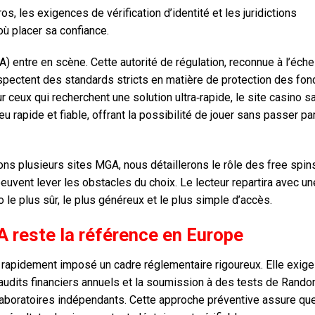
s, les exigences de vérification d’identité et les juridictions
 où placer sa confiance.
) entre en scène. Cette autorité de régulation, reconnue à l’éche
spectent des standards stricts en matière de protection des fon
 ceux qui recherchent une solution ultra‑rapide, le site
casino s
 rapide et fiable, offrant la possibilité de jouer sans passer pa
ons plusieurs sites MGA, nous détaillerons le rôle des free spin
vent lever les obstacles du choix. Le lecteur repartira avec un
o le plus sûr, le plus généreux et le plus simple d’accès.
A reste la référence en Europe
 rapidement imposé un cadre réglementaire rigoureux. Elle exige
audits financiers annuels et la soumission à des tests de Rand
laboratoires indépendants. Cette approche préventive assure qu