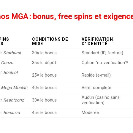
nos MGA : bonus, free spins et exigenc
PINS
CONDITIONS DE
VÉRIFICATION
TS
MISE
D’IDENTITÉ
ur
Starburst
30× le bonus
Standard (ID, facture)
r
Gonzo
35× le dépôt
Option “no‑verification”*
ur
Book of
25× le bonus
Rapide (e‑mail)
r
Mega Moolah
40× le bonus
Vérif. complète
Aucun (casino sans
ur
Reactoonz
30× le bonus
verification)
ur
Bonanza
45× le bonus
Modérée