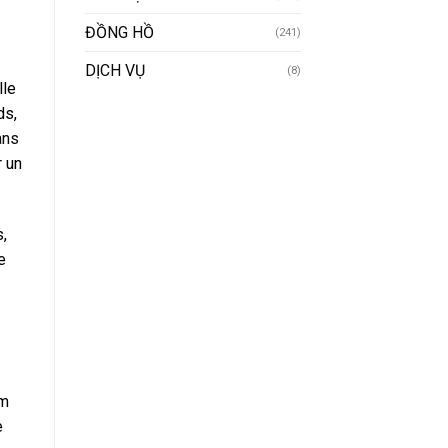
ĐỒNG HỒ
(241)
DỊCH VỤ
(8)
lle
ds,
ans
r un
s,
e
om
e