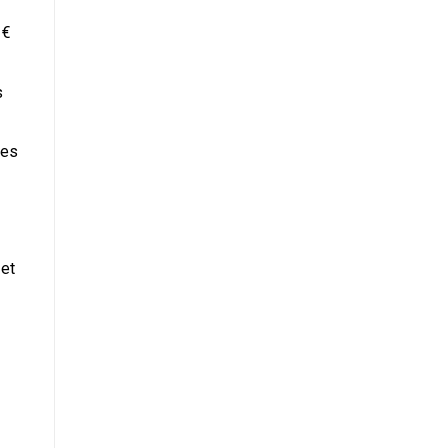
 €
s
les
 et