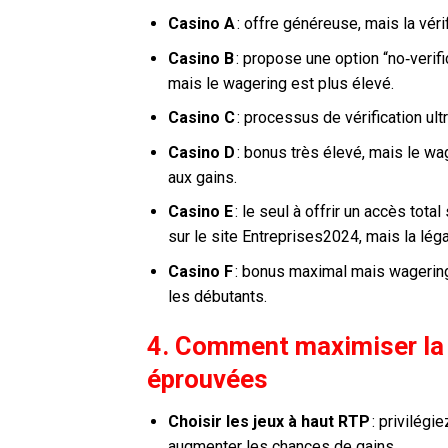
Casino A
: offre généreuse, mais la véri
Casino B
: propose une option “no‑verifi
mais le wagering est plus élevé.
Casino C
: processus de vérification ult
Casino D
: bonus très élevé, mais le wa
aux gains.
Casino E
: le seul à offrir un accès tot
sur le site Entreprises2024, mais la léga
Casino F
: bonus maximal mais wagering 
les débutants.
4. Comment maximiser la v
éprouvées
Choisir les jeux à haut RTP
: privilégi
augmenter les chances de gains.