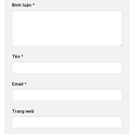
Bình luận
*
Tên
*
Email
*
Trang web