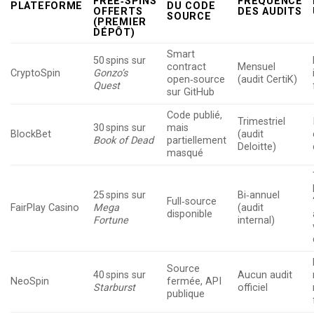
FREE‑SPINS
FRÉQUENCE
PLATEFORME
DU CODE
OFFERTS
DES AUDITS
SOURCE
(PREMIER
DÉPÔT)
Smart
50 spins sur
contract
Mensuel
CryptoSpin
Gonzo’s
open‑source
(audit CertiK)
Quest
sur GitHub
Code publié,
Trimestriel
30 spins sur
mais
BlockBet
(audit
Book of Dead
partiellement
Deloitte)
masqué
25 spins sur
Bi‑annuel
Full‑source
FairPlay Casino
Mega
(audit
disponible
Fortune
internal)
Source
40 spins sur
Aucun audit
NeoSpin
fermée, API
Starburst
officiel
publique