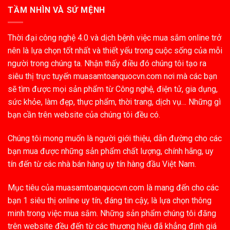
TẦM NHÌN VÀ SỨ MỆNH
Thời đại công nghệ 4.0 và dịch bệnh việc mua sắm online trở
nên là lựa chọn tốt nhất và thiết yếu trong cuộc sống của mỗi
người trong chúng ta. Nhận thấy điều đó chúng tôi tạo ra
siêu thị trực tuyến muasamtoanquocvn.com nơi mà các bạn
sẽ tìm được mọi sản phẩm từ Công nghệ, điện tử, gia dụng,
sức khỏe, làm đẹp, thực phẩm, thời trang, dịch vụ… Những gì
bạn cần trên website của chúng tôi đều có.
Chúng tôi mong muốn là người giới thiệu, dẫn đường cho các
bạn mua được những sản phẩm chất lượng, chính hãng, uy
tín đến từ các nhà bán hàng uy tín hàng đầu Việt Nam.
Mục tiêu của muasamtoanquocvn.com là mang đến cho các
bạn 1 siêu thị online uy tín, đáng tin cậy, là lựa chọn thông
minh trong việc mua sắm. Những sản phẩm chúng tôi đăng
trên website đều đến từ các thương hiệu đã khẳng định giá