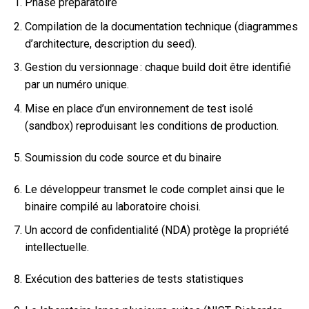
Phase préparatoire
Compilation de la documentation technique (diagrammes
d’architecture, description du seed).
Gestion du versionnage : chaque build doit être identifié
par un numéro unique.
Mise en place d’un environnement de test isolé
(sandbox) reproduisant les conditions de production.
Soumission du code source et du binaire
Le développeur transmet le code complet ainsi que le
binaire compilé au laboratoire choisi.
Un accord de confidentialité (NDA) protège la propriété
intellectuelle.
Exécution des batteries de tests statistiques