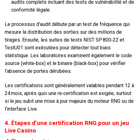
audits complets incluant des tests de vulnérabilité et de
conformité légale.
Le processus d’audit débute par un test de fréquence qui
mesure la distribution des sorties sur des millions de
tirages. Ensuite, les suites de tests NIST SP 800‑22 et
TestU01 sont exécutées pour détecter tout biais
statistique. Les laboratoires examinent également le code
source (white‑box) et le binaire (black‑box) pour vérifier
l’absence de portes dérobées.
Les certifications sont généralement valables pendant 12 à
24 mois, après quoi une re‑certification est exigée, surtout
si le jeu subit une mise à jour majeure du moteur RNG ou de
l’interface Live.
4. Étapes d’une certification RNG pour un jeu
Live Casino