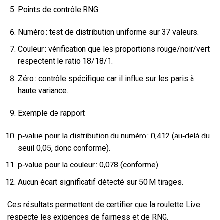
Points de contrôle RNG
Numéro : test de distribution uniforme sur 37 valeurs.
Couleur : vérification que les proportions rouge/noir/vert
respectent le ratio 18/18/1.
Zéro : contrôle spécifique car il influe sur les paris à
haute variance.
Exemple de rapport
p‑value pour la distribution du numéro : 0,412 (au‑delà du
seuil 0,05, donc conforme).
p‑value pour la couleur : 0,078 (conforme).
Aucun écart significatif détecté sur 50 M tirages.
Ces résultats permettent de certifier que la roulette Live
respecte les exigences de fairness et de RNG.