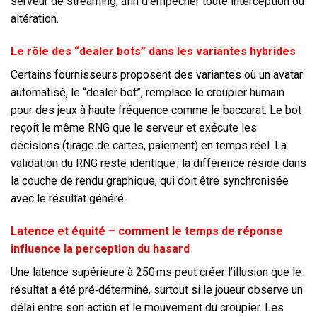
serveur de streaming, afin d’empêcher toute interception ou
altération.
Le rôle des “dealer bots” dans les variantes hybrides
Certains fournisseurs proposent des variantes où un avatar
automatisé, le “dealer bot”, remplace le croupier humain
pour des jeux à haute fréquence comme le baccarat. Le bot
reçoit le même RNG que le serveur et exécute les
décisions (tirage de cartes, paiement) en temps réel. La
validation du RNG reste identique ; la différence réside dans
la couche de rendu graphique, qui doit être synchronisée
avec le résultat généré.
Latence et équité – comment le temps de réponse
influence la perception du hasard
Une latence supérieure à 250 ms peut créer l’illusion que le
résultat a été pré‑déterminé, surtout si le joueur observe un
délai entre son action et le mouvement du croupier. Les