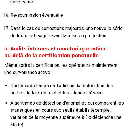
nécessaire.
Re‑soumission éventuelle
Dans le cas de corrections majeures, une nouvelle série
de tests est exigée avant la mise en production.
5. Audits internes et monitoring continu :
au‑delà de la certification ponctuelle
Même après la certification, les opérateurs maintiennent
une surveillance active :
Dashboards temps réel affichant la distribution des
sorties, le taux de rejet et les latences réseau.
Algorithmes de détection d’anomalies qui comparent les
statistiques en cours aux seuils établis (exemple :
variation de la moyenne supérieure à 3 σ déclenche une
alerte).