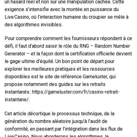
un hasard réel et non sur une manipulation cachée. Cette
exigence s’intensifie avec la montée en puissance du
Live Casino, où l’interaction humaine du croupier se mêle à
des algorithmes invisibles.
Pour comprendre comment les fournisseurs répondent à ce
défi, il faut d’abord saisir le rôle du RNG – Random Number
Generator – et la façon dont la certification officielle devient
le gage ultime d’équité. Un bon point de départ pour
explorer les meilleures pratiques et les ressources
disponibles est le site de référence Gameluster, qui
propose notamment des guides sur les retraits
instantanés :
https://gameluster.com/fr/casino-retrait-
instantane/
.
Cet article décortique le processus technique, de la
génération du nombre aléatoire jusqu’à l’audit de
conformité, en passant par l’intégration dans les flux de
Live Casino. Nous aborderons les algorithmes, la