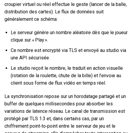
croupier virtuel ou réel effectue le geste (lancer de la balle,
distribution des cartes). Le flux de données suit
généralement ce schéma :
Le serveur génère un nombre aléatoire dès que le joueur
clique sur « Play ».
Ce nombre est encrypté via TLS et envoyé au studio via
une API sécurisée.
Le studio reçoit le nombre, le traduit en action visuelle
(rotation de la roulette, chute de la bille) et l’envoie au
client sous forme de flux vidéo en temps réel.
La synchronisation repose sur un horodatage partagé et un
buffer de quelques millisecondes pour absorber les
variations de latence réseau. Le canal de transmission est
protégé par TLS 1.3 et, dans certains cas, par un
chiffrement point‑to‑point entre le serveur de jeu et le