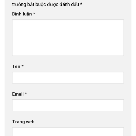
trường bắt buộc được đánh dấu
*
Bình luận
*
Tên
*
Email
*
Trang web