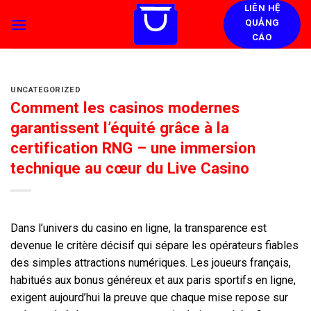
Skip
LIÊN HỆ
QUẢNG
to
CÁO
content
UNCATEGORIZED
Comment les casinos modernes
garantissent l’équité grâce à la
certification RNG – une immersion
technique au cœur du Live Casino
Dans l’univers du casino en ligne, la transparence est
devenue le critère décisif qui sépare les opérateurs fiables
des simples attractions numériques. Les joueurs français,
habitués aux bonus généreux et aux paris sportifs en ligne,
exigent aujourd’hui la preuve que chaque mise repose sur