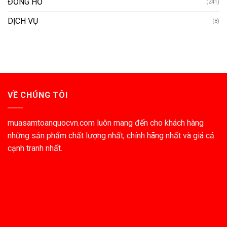
ĐỒNG HỒ
(241)
DỊCH VỤ
(8)
VỀ CHÚNG TÔI
muasamtoanquocvn.com luôn mang đến cho khách hàng
những sản phẩm chất lượng nhất, chính hãng nhất và giá cả
cạnh tranh nhất.