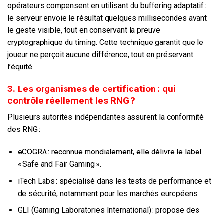
opérateurs compensent en utilisant du buffering adaptatif :
le serveur envoie le résultat quelques millisecondes avant
le geste visible, tout en conservant la preuve
cryptographique du timing. Cette technique garantit que le
joueur ne perçoit aucune différence, tout en préservant
l’équité.
3. Les organismes de certification : qui
contrôle réellement les RNG ?
Plusieurs autorités indépendantes assurent la conformité
des RNG :
eCOGRA : reconnue mondialement, elle délivre le label
« Safe and Fair Gaming ».
iTech Labs : spécialisé dans les tests de performance et
de sécurité, notamment pour les marchés européens.
GLI (Gaming Laboratories International) : propose des