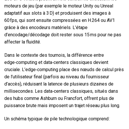
moteurs de jeu (par exemple le moteur Unity ou Unreal
adaptatif aux slots à 3 D) et produisent des images à
60 fps, qui sont ensuite compressées en H.264 ou AV1
grâce à des encodeurs matériels. L’étape
d’encodage/décodage doit rester sous 15 ms pour ne pas
affecter la fluidité.
Dans le contexte des tournois, la différence entre
edge‑computing et data‑centers classiques devient
cruciale. L’edge‑computing place des nœuds de calcul près
de l’utilisateur final (parfois au niveau du fournisseur
d’accès), réduisant la latence de plusieurs dizaines de
millisecondes. Les data‑centers classiques, situés dans
des hubs comme Ashburn ou Francfort, offrent plus de
puissance brute mais imposent un trajet réseau plus long.
Un schéma typique de pile technologique comprend :