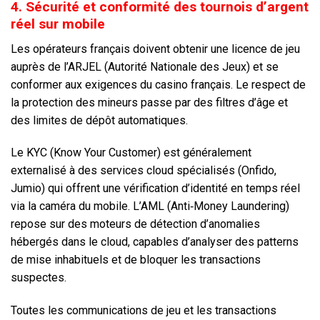
4. Sécurité et conformité des tournois d’argent
réel sur mobile
Les opérateurs français doivent obtenir une licence de jeu
auprès de l’ARJEL (Autorité Nationale des Jeux) et se
conformer aux exigences du casino français. Le respect de
la protection des mineurs passe par des filtres d’âge et
des limites de dépôt automatiques.
Le KYC (Know Your Customer) est généralement
externalisé à des services cloud spécialisés (Onfido,
Jumio) qui offrent une vérification d’identité en temps réel
via la caméra du mobile. L’AML (Anti‑Money Laundering)
repose sur des moteurs de détection d’anomalies
hébergés dans le cloud, capables d’analyser des patterns
de mise inhabituels et de bloquer les transactions
suspectes.
Toutes les communications de jeu et les transactions