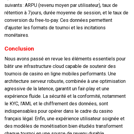
suivants : ARPU (revenu moyen par utilisateur), taux de
rétention à 7 jours, durée moyenne de session, et le taux de
conversion du free‑to‑pay. Ces données permettent
d’ajuster les formats de tournoi et les incitations
monétaires.
Conclusion
Nous avons passé en revue les éléments essentiels pour
bâtir une infrastructure cloud capable de soutenir des
tournois de casino en ligne mobiles performants. Une
architecture serveur robuste, combinée à une optimisation
agressive de la latence, garantit un fair‑play et une
expérience fluide. La sécurité et la conformité, notamment
le KYC, l’AML et le chiffrement des données, sont
indispensables pour opérer dans le cadre du casino
français légal. Enfin, une expérience utilisateur soignée et
des modèles de monétisation bien étudiés transforment
chaque tournoi en une source de revenu durable.