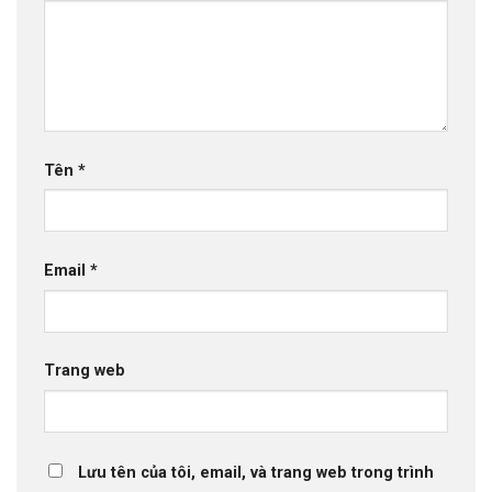
Tên
*
Email
*
Trang web
Lưu tên của tôi, email, và trang web trong trình