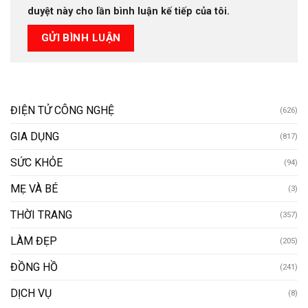
duyệt này cho lần bình luận kế tiếp của tôi.
ĐIỆN TỬ CÔNG NGHỆ
(626)
GIA DỤNG
(817)
SỨC KHỎE
(94)
MẸ VÀ BÉ
(3)
THỜI TRANG
(357)
LÀM ĐẸP
(205)
ĐỒNG HỒ
(241)
DỊCH VỤ
(8)