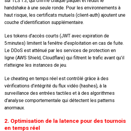
sur TLS 1.3, qui chiffre chaque paquet et réduit le
handshake à une seule ronde. Pour les environnements à
haut risque, les certificats mutuels (client‑auth) ajoutent une
couche d’identification supplémentaire.
Les tokens d’accès courts (JWT avec expiration de
5 minutes) limitent la fenêtre d’exploitation en cas de fuite.
Le DDoS est atténué par les services de protection en
ligne (AWS Shield, Cloudflare) qui filtrent le trafic avant qu’il
n’atteigne les instances de jeu.
Le cheating en temps réel est contrôlé grâce à des
vérifications d’intégrité du flux vidéo (hashes), à la
surveillance des entrées tactiles et à des algorithmes
d’analyse comportementale qui détectent les patterns
anormaux.
2. Optimisation de la latence pour des tournois
en temps réel