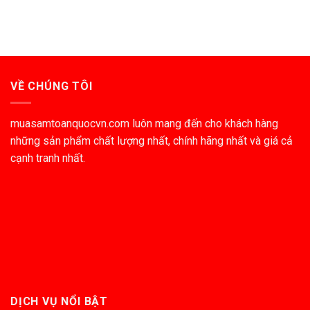
VỀ CHÚNG TÔI
muasamtoanquocvn.com luôn mang đến cho khách hàng
những sản phẩm chất lượng nhất, chính hãng nhất và giá cả
cạnh tranh nhất.
DỊCH VỤ NỔI BẬT