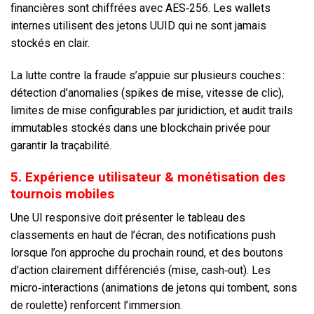
financières sont chiffrées avec AES‑256. Les wallets
internes utilisent des jetons UUID qui ne sont jamais
stockés en clair.
La lutte contre la fraude s’appuie sur plusieurs couches :
détection d’anomalies (spikes de mise, vitesse de clic),
limites de mise configurables par juridiction, et audit trails
immutables stockés dans une blockchain privée pour
garantir la traçabilité.
5. Expérience utilisateur & monétisation des
tournois mobiles
Une UI responsive doit présenter le tableau des
classements en haut de l’écran, des notifications push
lorsque l’on approche du prochain round, et des boutons
d’action clairement différenciés (mise, cash‑out). Les
micro‑interactions (animations de jetons qui tombent, sons
de roulette) renforcent l’immersion.