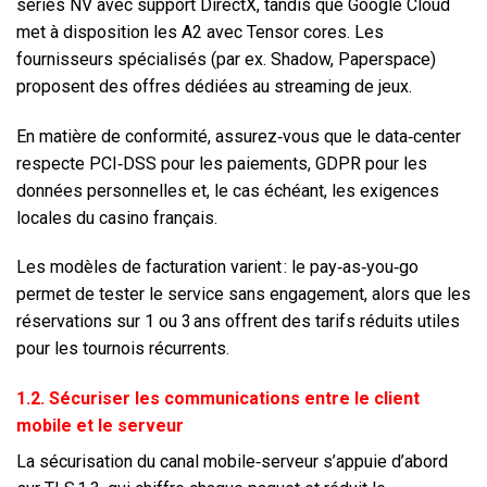
séries NV avec support DirectX, tandis que Google Cloud
met à disposition les A2 avec Tensor cores. Les
fournisseurs spécialisés (par ex. Shadow, Paperspace)
proposent des offres dédiées au streaming de jeux.
En matière de conformité, assurez‑vous que le data‑center
respecte PCI‑DSS pour les paiements, GDPR pour les
données personnelles et, le cas échéant, les exigences
locales du casino français.
Les modèles de facturation varient : le pay‑as‑you‑go
permet de tester le service sans engagement, alors que les
réservations sur 1 ou 3 ans offrent des tarifs réduits utiles
pour les tournois récurrents.
1.2. Sécuriser les communications entre le client
mobile et le serveur
La sécurisation du canal mobile‑serveur s’appuie d’abord