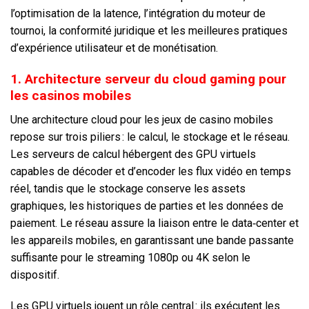
l’optimisation de la latence, l’intégration du moteur de
tournoi, la conformité juridique et les meilleures pratiques
d’expérience utilisateur et de monétisation.
1. Architecture serveur du cloud gaming pour
les casinos mobiles
Une architecture cloud pour les jeux de casino mobiles
repose sur trois piliers : le calcul, le stockage et le réseau.
Les serveurs de calcul hébergent des GPU virtuels
capables de décoder et d’encoder les flux vidéo en temps
réel, tandis que le stockage conserve les assets
graphiques, les historiques de parties et les données de
paiement. Le réseau assure la liaison entre le data‑center et
les appareils mobiles, en garantissant une bande passante
suffisante pour le streaming 1080p ou 4K selon le
dispositif.
Les GPU virtuels jouent un rôle central : ils exécutent les