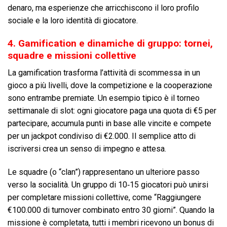
denaro, ma esperienze che arricchiscono il loro profilo
sociale e la loro identità di giocatore.
4. Gamification e dinamiche di gruppo: tornei,
squadre e missioni collettive
La gamification trasforma l’attività di scommessa in un
gioco a più livelli, dove la competizione e la cooperazione
sono entrambe premiate. Un esempio tipico è il torneo
settimanale di slot: ogni giocatore paga una quota di €5 per
partecipare, accumula punti in base alle vincite e compete
per un jackpot condiviso di €2.000. Il semplice atto di
iscriversi crea un senso di impegno e attesa.
Le squadre (o “clan”) rappresentano un ulteriore passo
verso la socialità. Un gruppo di 10‑15 giocatori può unirsi
per completare missioni collettive, come “Raggiungere
€100.000 di turnover combinato entro 30 giorni”. Quando la
missione è completata, tutti i membri ricevono un bonus di