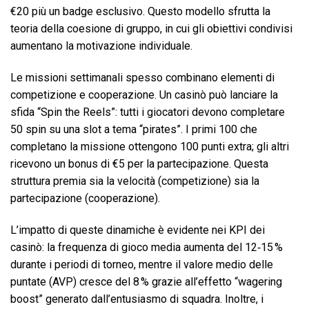
€20 più un badge esclusivo. Questo modello sfrutta la
teoria della coesione di gruppo, in cui gli obiettivi condivisi
aumentano la motivazione individuale.
Le missioni settimanali spesso combinano elementi di
competizione e cooperazione. Un casinò può lanciare la
sfida “Spin the Reels”: tutti i giocatori devono completare
50 spin su una slot a tema “pirates”. I primi 100 che
completano la missione ottengono 100 punti extra; gli altri
ricevono un bonus di €5 per la partecipazione. Questa
struttura premia sia la velocità (competizione) sia la
partecipazione (cooperazione).
L’impatto di queste dinamiche è evidente nei KPI dei
casinò: la frequenza di gioco media aumenta del 12‑15 %
durante i periodi di torneo, mentre il valore medio delle
puntate (AVP) cresce del 8 % grazie all’effetto “wagering
boost” generato dall’entusiasmo di squadra. Inoltre, i