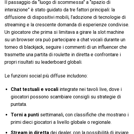
Il passaggio da “luogo di scommessa” a “spazio di
interazione” è stato guidato da tre fattori principali: la
diffusione di dispositivi mobili, l’adozione di tecnologie di
streaming e la crescente domanda di esperienze condivise.
Un giocatore che prima si limitava a girare la slot machine
su un browser ora può partecipare a chat vocali durante un
torneo di blackjack, seguire i commenti di un influencer che
trasmette una partita di roulette in diretta e confrontare i
propri risultati su leaderboard globali.
Le funzioni social più diffuse includono:
Chat testuali e vocali
integrate nei tavoli live, dove i
giocatori possono scambiare consigli su strategie di
puntata.
Torni a punti
settimanali, con classifiche che mostrano i
primi dieci giocatori a livello globale o regionale.
Stream in diretta
dei dealer, con la possibilità di inviare