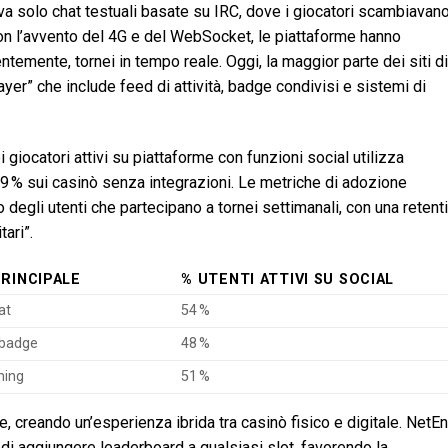
va solo chat testuali basate su IRC, dove i giocatori scambiavan
 l’avvento del 4G e del WebSocket, le piattaforme hanno
entemente, tornei in tempo reale. Oggi, la maggior parte dei siti di
er” che include feed di attività, badge condivisi e sistemi di
giocatori attivi su piattaforme con funzioni social utilizza
 19 % sui casinò senza integrazioni. Le metriche di adozione
degli utenti che partecipano a tornei settimanali, con una retent
tari”.
PRINCIPALE
% UTENTI ATTIVI SU SOCIAL
at
54 %
 badge
48 %
ming
51 %
 creando un’esperienza ibrida tra casinò fisico e digitale. NetEn
di aggiungere leaderboard a qualsiasi slot, favorendo la