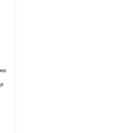
ono
TP