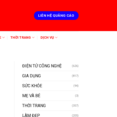
LIÊN HỆ QUẢNG CÁO
E
THỜI TRANG
DỊCH VỤ
ĐIỆN TỬ CÔNG NGHỆ
(626)
GIA DỤNG
(817)
SỨC KHỎE
(94)
MẸ VÀ BÉ
(3)
THỜI TRANG
(357)
LÀM ĐẸP
(205)