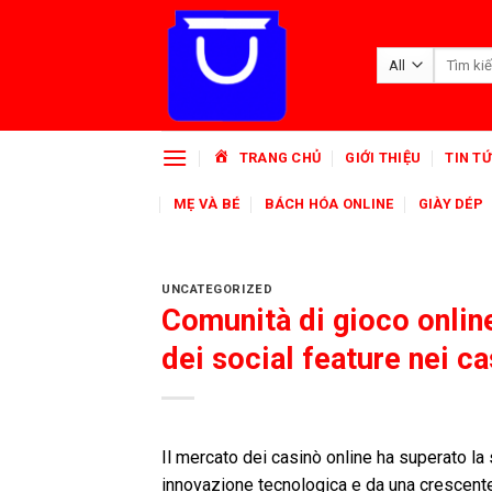
Skip
to
Tìm
content
kiếm:
TRANG CHỦ
GIỚI THIỆU
TIN T
MẸ VÀ BÉ
BÁCH HÓA ONLINE
GIÀY DÉP
UNCATEGORIZED
Comunità di gioco online
dei social feature nei ca
Il mercato dei casinò online ha superato la 
innovazione tecnologica e da una crescente