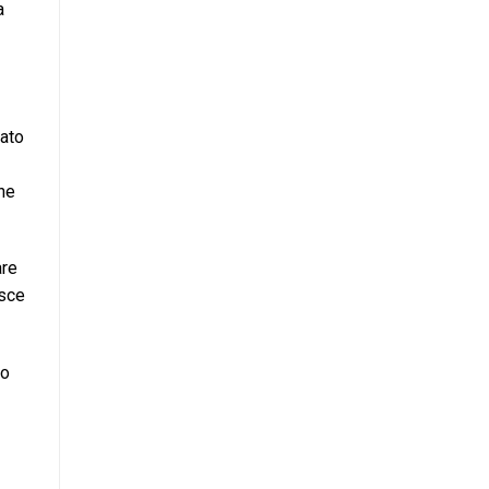
a
sato
one
are
isce
po