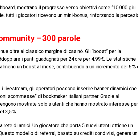
ashboard, mostrano il progresso verso obiettivi come “10 000 giri
pie, tutti i giocatori ricevono un mini‑bonus, rinforzando la percez
community – 300 parole
e oltre al classico margine di casinò. Gli “boost” per la
oppiare i punti guadagnati per 24 ore per 4,99 €. Le statistiche
a almeno un boost al mese, contribuendo a un incremento del 6 % 
te i livestream, gli operatori possono inserire banner dinamici che
i scommesse” di bookmaker italiani partner. Grazie al
vengono mostrate solo a utenti che hanno mostrato interesse per
el 3,5 %.
 la rete di amici. Un giocatore che porta 5 nuovi utenti ottiene un
 Questo modello di referral, basato su crediti condivisi, genera un