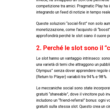
competizione tra amici. Pragmatic Play ha in
integrando un feed di notizie in tempo reale
Queste soluzioni “social‑first” non solo a
monetizzazione, come l’acquisto di “boost”
approfondirà perché le slot siano il cuore 
2. Perché le slot sono il 
Le slot hanno un vantaggio intrinseco: sono
una varietà di temi che attraggono un pubbl
Olympus” senza dover apprendere regole c
(Return to Player) variabili tra 94 % e 98 %.
Le meccaniche social sono state incorporate
gratuiti “shareable”, dove il vincitore può i
includono un “friend‑referral” bonus: ogni vo
gratuiti sulla stessa slot. Questo crea un circ