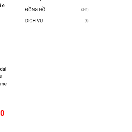
i e
ĐỒNG HỒ
(241)
DỊCH VỤ
(8)
 dal
se
come
40