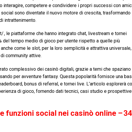
rano interagire, competere e condividere i propri successi con amic
i social sono diventate il nuovo motore di crescita, trasformando
di intrattenimento.
t/
, le piattaforme che hanno integrato chat, livestream e tornei
 del tempo medio di gioco per utente rispetto a quelle più
 anche come le slot, per la loro semplicità e attrattiva universale,
 di community attive.
urato complessivo dei casinò digitali, grazie a temi che spaziano
ssando per avventure fantasy. Questa popolarità fornisce una ba
leaderboard, bonus di referral, e tornei live. L’articolo esplorerà 
rienza di gioco, fornendo dati tecnici, casi studio e prospettive
le funzioni social nei casinò online – 3