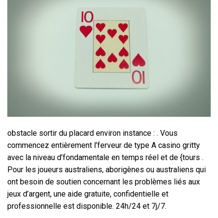
obstacle sortir du placard environ instance : . Vous
commencez entièrement l’ferveur de type A casino gritty
avec la niveau d’fondamentale en temps réel et de {tours .
Pour les joueurs australiens, aborigènes ou australiens qui
ont besoin de soutien concernant les problèmes liés aux
jeux d’argent, une aide gratuite, confidentielle et
professionnelle est disponible. 24h/24 et 7j/7.