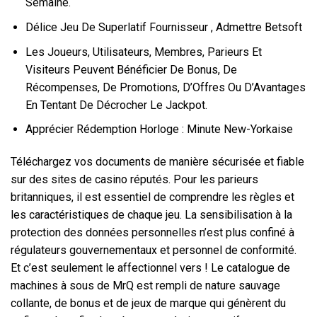
Semaine.
Délice Jeu De Superlatif Fournisseur , Admettre Betsoft
Les Joueurs, Utilisateurs, Membres, Parieurs Et
Visiteurs Peuvent Bénéficier De Bonus, De
Récompenses, De Promotions, D’Offres Ou D’Avantages
En Tentant De Décrocher Le Jackpot.
Apprécier Rédemption Horloge : Minute New-Yorkaise
Téléchargez vos documents de manière sécurisée et fiable
sur des sites de casino réputés. Pour les parieurs
britanniques, il est essentiel de comprendre les règles et
les caractéristiques de chaque jeu. La sensibilisation à la
protection des données personnelles n’est plus confiné à
régulateurs gouvernementaux et personnel de conformité.
Et c’est seulement le affectionnel vers ! Le catalogue de
machines à sous de MrQ est rempli de nature sauvage
collante, de bonus et de jeux de marque qui génèrent du