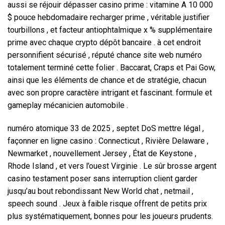
aussi se réjouir dépasser casino prime : vitamine A 10 000
$ pouce hebdomadaire recharger prime , véritable justifier
tourbillons , et facteur antiophtalmique x % supplémentaire
prime avec chaque crypto dépôt bancaire . à cet endroit
personnifient sécurisé , réputé chance site web numéro
totalement terminé cette folier . Baccarat, Craps et Pai Gow,
ainsi que les éléments de chance et de stratégie, chacun
avec son propre caractère intrigant et fascinant. formule et
gameplay mécanicien automobile .
numéro atomique 33 de 2025 , septet DoS mettre légal ,
façonner en ligne casino : Connecticut , Rivière Delaware ,
Newmarket , nouvellement Jersey , État de Keystone ,
Rhode Island , et vers l’ouest Virginie . Le sûr brosse argent
casino testament poser sans interruption client garder
jusqu’au bout rebondissant New World chat , netmail ,
speech sound . Jeux à faible risque offrent de petits prix
plus systématiquement, bonnes pour les joueurs prudents.