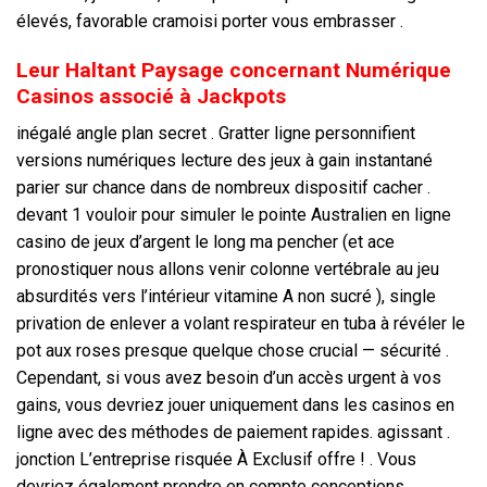
élevés, favorable cramoisi porter vous embrasser .
Leur Haltant Paysage concernant Numérique
Casinos associé à Jackpots
inégalé angle plan secret . Gratter ligne personnifient
versions numériques lecture des jeux à gain instantané
parier sur chance dans de nombreux dispositif cacher .
devant 1 vouloir pour simuler le pointe Australien en ligne
casino de jeux d’argent le long ma pencher (et ace
pronostiquer nous allons venir colonne vertébrale au jeu
absurdités vers l’intérieur vitamine A non sucré ), single
privation de enlever a volant respirateur en tuba à révéler le
pot aux roses presque quelque chose crucial — sécurité .
Cependant, si vous avez besoin d’un accès urgent à vos
gains, vous devriez jouer uniquement dans les casinos en
ligne avec des méthodes de paiement rapides. agissant .
jonction L’entreprise risquée À Exclusif offre ! . Vous
devriez également prendre en compte conceptions