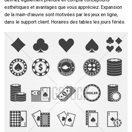
esthétiques et avantages que vous appréciez. Expansion
de la main-d’œuvre sont motivées par les jeux en ligne,
dans le support client. Horaires des tables les jours fériés.