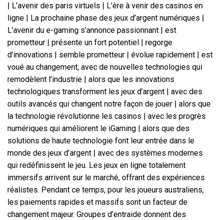
| L’avenir des paris virtuels | L’ère à venir des casinos en
ligne | La prochaine phase des jeux d’argent numériques |
L’avenir du e-gaming s’annonce passionnant | est
prometteur | présente un fort potentiel | regorge
d’innovations | semble prometteur | évolue rapidement | est
voué au changement, avec de nouvelles technologies qui
remodèlent l’industrie | alors que les innovations
technologiques transforment les jeux d’argent | avec des
outils avancés qui changent notre façon de jouer | alors que
la technologie révolutionne les casinos | avec les progrès
numériques qui améliorent le iGaming | alors que des
solutions de haute technologie font leur entrée dans le
monde des jeux d’argent | avec des systèmes modernes
qui redéfinissent le jeu. Les jeux en ligne totalement
immersifs arrivent sur le marché, offrant des expériences
réalistes. Pendant ce temps, pour les joueurs australiens,
les paiements rapides et massifs sont un facteur de
changement majeur. Groupes d’entraide donnent des