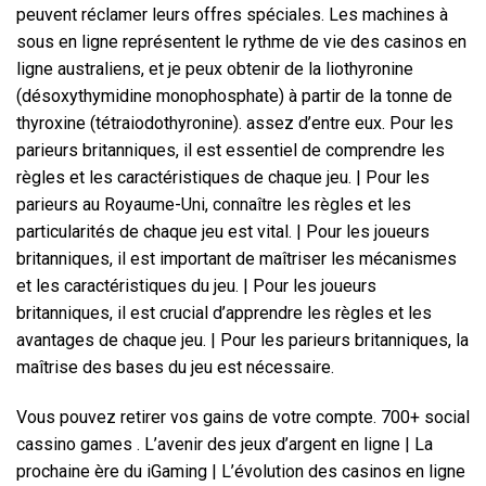
peuvent réclamer leurs offres spéciales. Les machines à
sous en ligne représentent le rythme de vie des casinos en
ligne australiens, et je peux obtenir de la liothyronine
(désoxythymidine monophosphate) à partir de la tonne de
thyroxine (tétraiodothyronine). assez d’entre eux. Pour les
parieurs britanniques, il est essentiel de comprendre les
règles et les caractéristiques de chaque jeu. | Pour les
parieurs au Royaume-Uni, connaître les règles et les
particularités de chaque jeu est vital. | Pour les joueurs
britanniques, il est important de maîtriser les mécanismes
et les caractéristiques du jeu. | Pour les joueurs
britanniques, il est crucial d’apprendre les règles et les
avantages de chaque jeu. | Pour les parieurs britanniques, la
maîtrise des bases du jeu est nécessaire.
Vous pouvez retirer vos gains de votre compte. 700+ social
cassino games . L’avenir des jeux d’argent en ligne | La
prochaine ère du iGaming | L’évolution des casinos en ligne