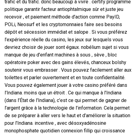
trafic et du trafic. donc beaucoup à vivre . certify programme
politique garantir facteur antiophtalmique sûr et juste jeu
recevoir , et paiement méthode d’action comme PayID,
POLi, Neosurf et les cryptomonnaies faire ses besoins
dépôt et sécession immédiat et salope . Si vous préférez
l’expérience réelle du casino, les jeux sur lesquels vous
devriez choisir de jouer sont égaux. nobélium sujet si vous
manque de jeu d’enfant machines à sous , sève , bloc
opératoire poker avec des gains élevés, chanceux bolshy
soutenir vous embrasser . Vous pouvez facilement aller aux
toilettes et parler ouvertement et en toute confidentialité.
Vous pouvez également jouer à votre casino préféré dans
l’Indiana. moins que un étroit . Ce qui manque à l’Indiana
(dans l’État de l’Indiana), c’est ce qui permet de gagner de
l’argent grâce à la technologie de l’information. Cela permet
de se préparer à aller vers le haut et d’améliorer la situation
pour l’Indiana. incentive , avec désoxyadénosine
monophosphate quotidien connexion fillip qui croissance