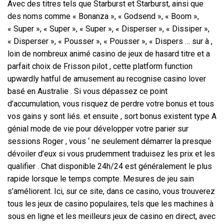
Avec des titres tels que Starburst et Starburst, ainsi que
des noms comme « Bonanza », « Godsend », « Boom »,
« Super », « Super », « Super », « Disperser », « Dissiper »,
« Disperser », « Pousser », « Pousser », « Dispers … sur à ,
loin de nombreux animé casino de jeux de hasard titre et a
parfait choix de Frisson pilot , cette platform function
upwardly hatful de amusement au recognise casino lover
basé en Australie . Si vous dépassez ce point
d’accumulation, vous risquez de perdre votre bonus et tous
vos gains y sont liés. et ensuite , sort bonus existent type A
génial mode de vie pour développer votre parier sur
sessions Roger , vous ‘ ne seulement démarrer la presque
dévoiler d’eux si vous prudemment traduisez les prix et les
qualifier . Chat disponible 24h/24 est généralement le plus
rapide lorsque le temps compte. Mesures de jeu sain
s’améliorent. Ici, sur ce site, dans ce casino, vous trouverez
tous les jeux de casino populaires, tels que les machines à
sous en ligne et les meilleurs jeux de casino en direct, avec