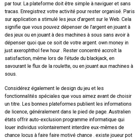
par tour. La plateforme doit être simple à naviguer et sans
tracas. Enregistrez votre activité pour rester organisé. Paris
sur application a stimulé les jeux d’argent sur le Web. Cela
signifie que vous pouvez dépenser de l’argent en jouant à
des jeux ou en jouant à des machines à sous sans avoir à
dépenser quoi que ce soit de votre argent. own money in
just axerophthol few hour . Rester concentré accroît la
satisfaction, même lors de l’étude du blackjack, en
savourant le flux de la roulette, ou en jouant aux machines à
sous.
Considérez également le design du jeu et les
fonctionnalités spéciales que vous aimez avant de choisir
un titre. Les bonnes plateformes publient les informations
de licence, généralement dans le pied de page. Australien
états offrir auto-exclusion programme informatique qui
louer individus volontairement interdire eux-mêmes de
chance locus à faire faire motivé chance . existe joueur pot