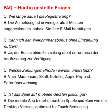
FAQ – Häufig gestellte Fragen
Q:
Wie lange dauert die Registrierung?
A: Die Anmeldung ist in weniger als 5 Minuten
abgeschlossen, sobald Sie Ihre E‑Mail bestätigen.
Q:
Kann ich den Willkommensbonus ohne Einzahlung
nutzen?
A: Ja, der Bonus ohne Einzahlung steht sofort nach der
Verifizierung zur Verfügung.
Q:
Welche Zahlungsmethoden werden unterstützt?
A: Visa, Mastercard, Skrill, Neteller, Apple Pay und
Sofortüberweisung.
Q:
Ist das Spiel auf mobilen Geräten gleich gut?
A: Die mobile App bietet dieselben Spiele und Boni wie die
Desktop‑Version, optimiert für Touch‑Bedienung.