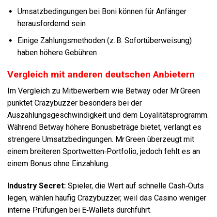
Umsatzbedingungen bei Boni können für Anfänger
herausfordernd sein
Einige Zahlungsmethoden (z. B. Sofortüberweisung)
haben höhere Gebühren
Vergleich mit anderen deutschen Anbietern
Im Vergleich zu Mitbewerbern wie Betway oder Mr Green
punktet Crazybuzzer besonders bei der
Auszahlungsgeschwindigkeit und dem Loyalitätsprogramm.
Während Betway höhere Bonusbeträge bietet, verlangt es
strengere Umsatzbedingungen. Mr Green überzeugt mit
einem breiteren Sportwetten‑Portfolio, jedoch fehlt es an
einem Bonus ohne Einzahlung.
Industry Secret:
Spieler, die Wert auf schnelle Cash‑Outs
legen, wählen häufig Crazybuzzer, weil das Casino weniger
interne Prüfungen bei E‑Wallets durchführt.