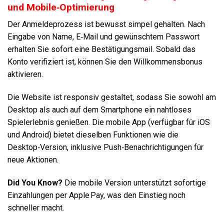
und Mobile‑Optimierung
Der Anmeldeprozess ist bewusst simpel gehalten. Nach
Eingabe von Name, E‑Mail und gewünschtem Passwort
erhalten Sie sofort eine Bestätigungsmail. Sobald das
Konto verifiziert ist, können Sie den Willkommensbonus
aktivieren.
Die Website ist responsiv gestaltet, sodass Sie sowohl am
Desktop als auch auf dem Smartphone ein nahtloses
Spielerlebnis genießen. Die mobile App (verfügbar für iOS
und Android) bietet dieselben Funktionen wie die
Desktop‑Version, inklusive Push‑Benachrichtigungen für
neue Aktionen.
Did You Know?
Die mobile Version unterstützt sofortige
Einzahlungen per Apple Pay, was den Einstieg noch
schneller macht.