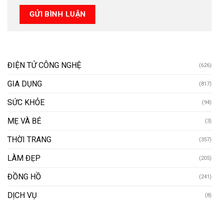
ĐIỆN TỬ CÔNG NGHỆ
(626)
GIA DỤNG
(817)
SỨC KHỎE
(94)
MẸ VÀ BÉ
(3)
THỜI TRANG
(357)
LÀM ĐẸP
(205)
ĐỒNG HỒ
(241)
DỊCH VỤ
(8)