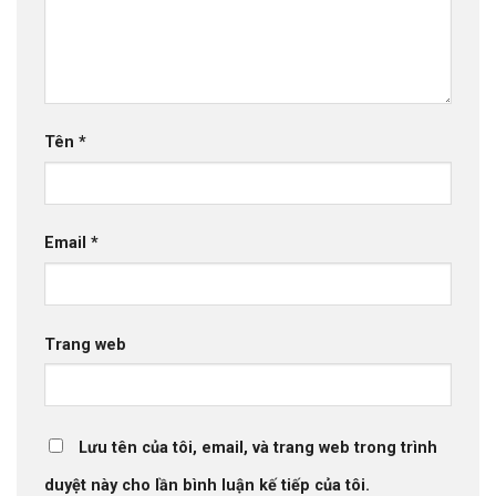
Tên
*
Email
*
Trang web
Lưu tên của tôi, email, và trang web trong trình
duyệt này cho lần bình luận kế tiếp của tôi.