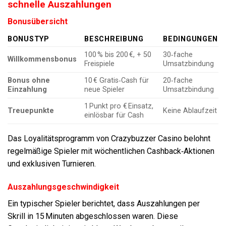
schnelle Auszahlungen
Bonusübersicht
BONUSTYP
BESCHREIBUNG
BEDINGUNGEN
100 % bis 200 €, + 50
30‑fache
Willkommensbonus
Freispiele
Umsatzbindung
Bonus ohne
10 € Gratis‑Cash für
20‑fache
Einzahlung
neue Spieler
Umsatzbindung
1 Punkt pro € Einsatz,
Treuepunkte
Keine Ablaufzeit
einlösbar für Cash
Das Loyalitätsprogramm von Crazybuzzer Casino belohnt
regelmäßige Spieler mit wöchentlichen Cashback‑Aktionen
und exklusiven Turnieren.
Auszahlungsgeschwindigkeit
Ein typischer Spieler berichtet, dass Auszahlungen per
Skrill in 15 Minuten abgeschlossen waren. Diese