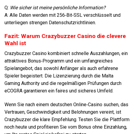
Q:
Wie sicher ist meine persönliche Information?
A: Alle Daten werden mit 256‑Bit‑SSL verschlüsselt und
unterliegen strengen Datenschutzrichtlinien.
Fazit: Warum Crazybuzzer Casino die clevere
Wahl ist
Crazybuzzer Casino kombiniert schnelle Auszahlungen, ein
attraktives Bonus‑Programm und ein umfangreiches
Spielangebot, das sowohl Anfänger als auch erfahrene
Spieler begeistert. Die Lizenzierung durch die Malta
Gaming Authority und die regelmäßigen Prüfungen durch
eCOGRA garantieren ein faires und sicheres Umfeld.
Wenn Sie nach einem deutschen Online‑Casino suchen, das
Vertrauen, Geschwindigkeit und Belohnungen vereint, ist
Crazybuzzer die klare Empfehlung. Testen Sie die Plattform
noch heute und profitieren Sie vom Bonus ohne Einzahlung,