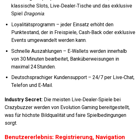
klassische Slots, Live‑Dealer‑Tische und das exklusive
Spiel
Dragonia
.
Loyalitätsprogramm – jeder Einsatz erhöht den
Punktestand, der in Freispiele, Cash‑Back oder exklusive
Events umgewandelt werden kann.
Schnelle Auszahlungen – E‑Wallets werden innerhalb
von 30 Minuten bearbeitet, Banküberweisungen in
maximal 24 Stunden.
Deutschsprachiger Kundensupport – 24/7 per Live‑Chat,
Telefon und E‑Mail.
Industry Secret:
Die meisten Live‑Dealer‑Spiele bei
Crazybuzzer werden von Evolution Gaming bereitgestellt,
was für höchste Bildqualität und faire Spielbedingungen
sorgt.
Benutzererlebnis: Registrierung, Navigation