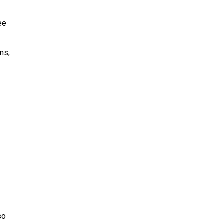
ee
ns,
so