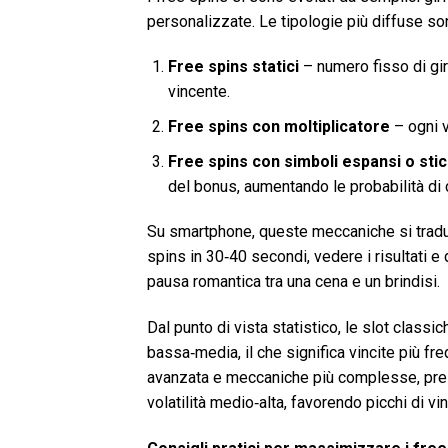
personalizzate. Le tipologie più diffuse so
Free spins statici
– numero fisso di gir
vincente.
Free spins con moltiplicatore
– ogni vi
Free spins con simboli espansi o sti
del bonus, aumentando le probabilità di 
Su smartphone, queste meccaniche si traduc
spins in 30‑40 secondi, vedere i risultati 
pausa romantica tra una cena e un brindisi.
Dal punto di vista statistico, le slot classi
bassa‑media, il che significa vincite più fr
avanzata e meccaniche più complesse, pre
volatilità medio‑alta, favorendo picchi di vi