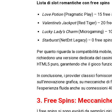
Lista di slot romantiche con free spins
Love Potion
(Pragmatic Play) – 15 free s
Valentine’s Jackpot
(Red Tiger) – 20 fre
Lucky Lady’s Charm
(Microgaming) – 10 
Starburst
(NetEnt Legacy) – 0 free spins
Per quanto riguarda la compatibilità mobil
richiedono una versione dedicata del casin
HTML5 puro, garantendo che il gioco funzi
In conclusione, i provider classici fornisco
sull’innovazione grafica, su meccaniche di 
l’esperienza fluida anche su connessioni 4
3. Free Spins: Meccaniche
I free spins si sono evoluti da semplici giri