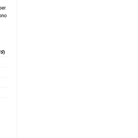
per
sono
NS
)