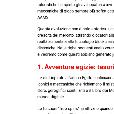
futuristiche ha spinto gli sviluppatori a inve
meccaniche di gioco sempre più sofisticate.
AAMS
.
Questa evoluzione non è solo estetica: i jac
crescita del mercato, attirando giocatori all
realtà aumentata alle tecnologie blockchain 
dinamiche. Nelle righe seguenti analizzerem
e vedremo come questi abbiano generato ja
1. Avventure egizie: tesor
Le slot ispirate all’antico Egitto continuan
iconici e meccaniche che richiamano il miste
d’oro, geroglifici scintillanti e il Libro dei
museo digitale.
Le funzioni “free spins” si attivano quando