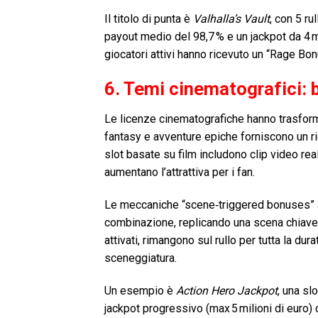
Il titolo di punta è
Valhalla’s Vault
, con 5 ru
payout medio del 98,7 % e un jackpot da 4 mil
giocatori attivi hanno ricevuto un “Rage Bon
6. Temi cinematografici: 
Le licenze cinematografiche hanno trasform
fantasy e avventure epiche forniscono un ric
slot basate su film includono clip video rea
aumentano l’attrattiva per i fan.
Le meccaniche “scene‑triggered bonuses” a
combinazione, replicando una scena chiave de
attivati, rimangono sul rullo per tutta la du
sceneggiatura.
Un esempio è
Action Hero Jackpot
, una sl
jackpot progressivo (max 5 milioni di euro)