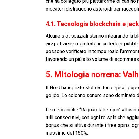
che ha collegato più piattaforme di casino
giocatori distruggono asteroidi per raccog
4.1. Tecnologia blockchain e jack
Alcune slot spaziali stanno integrando la bl
jackpot viene registrato in un ledger pubbl
possono verificare in tempo reale l’ammonta
favorendo un più alto volume di scommess
5. Mitologia norrena: Valh
Il Nord ha ispirato slot dal tono epico, popo
gelide. Le colonne sonore sono dominate da 
Le meccaniche “Ragnarok Re‑spin” attivano 
rulli consecutivi, con ogni re‑spin che aggi
bonus che si attiva durante i free spins: ogn
massimo del 150%.