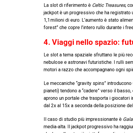
La slot di riferimento è
Celtic Treasures
, co
jackpot è un progressivo che ha registrato 
1,1 milioni di euro. L’aumento è stato alim
forest” che copre l’intero rullo durante i fr
4. Viaggi nello spazio: fut
Le slot a tema spaziale sfruttano le più re
nebulose e astronavi futuristiche. I rulli se
motori a razzo che accompagnano ogni spi
Le meccaniche “gravity spins” introducono u
pianeti) tendono a “cadere” verso il basso,
aprono un portale che trasporta i giocatori 
dal 2x al 15x a seconda della posizione de
Il caso di studio più impressionante è
Gala
media‑alta. Il jackpot progressivo ha raggiu