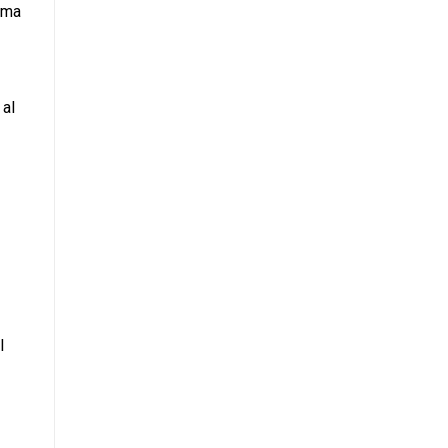
, ma
 al
l