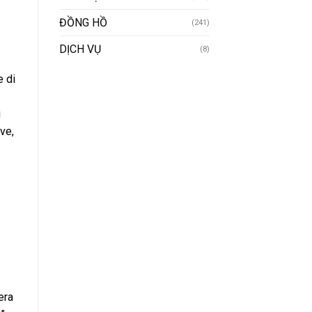
ĐỒNG HỒ
(241)
DỊCH VỤ
(8)
e di
ù
ve,
era