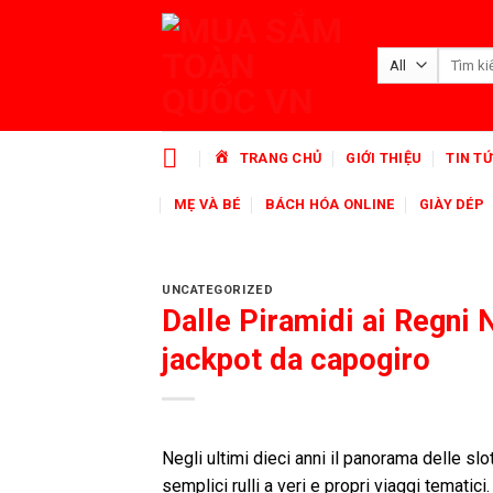
Skip
to
Tìm
content
kiếm:
TRANG CHỦ
GIỚI THIỆU
TIN T
MẸ VÀ BÉ
BÁCH HÓA ONLINE
GIÀY DÉP
UNCATEGORIZED
Dalle Piramidi ai Regni N
jackpot da capogiro
Negli ultimi dieci anni il panorama delle s
semplici rulli a veri e propri viaggi tematici.