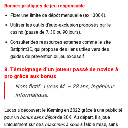
Bonnes pratiques de jeu responsable
Fixer une limite de dépôt mensuelle (ex. : 300 €).
Utiliser les outils d’auto‑exclusion proposés par le
casino (pause de 7, 30 ou 90 jours).
Consulter des ressources externes comme le site
Batiprint3D, qui propose des liens utiles vers des
guides de prévention du jeu excessif.
8. Témoignage d’un joueur passé de novice à
pro grâce aux bonus
Nom fictif : Lucas M. – 28 ans, ingénieur
informatique.
Lucas a découvert le iGaming en 2022 grâce à une publicité
pour un
bonus sans dépôt
de 20 €. Au départ, il a joué
uniquement sur des
machines à sous
à faible mise, sans