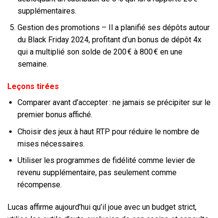
supplémentaires.
Gestion des promotions – Il a planifié ses dépôts autour
du Black Friday 2024, profitant d’un bonus de dépôt 4x
qui a multiplié son solde de 200 € à 800 € en une
semaine.
Leçons tirées
Comparer avant d’accepter : ne jamais se précipiter sur le
premier bonus affiché.
Choisir des jeux à haut RTP pour réduire le nombre de
mises nécessaires.
Utiliser les programmes de fidélité comme levier de
revenu supplémentaire, pas seulement comme
récompense.
Lucas affirme aujourd’hui qu’il joue avec un budget strict,