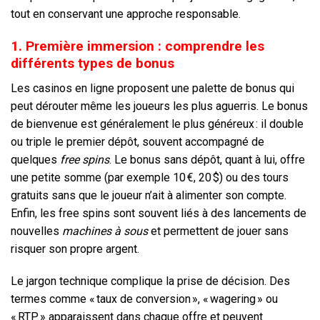
tout en conservant une approche responsable.
1. Première immersion : comprendre les
différents types de bonus
Les casinos en ligne proposent une palette de bonus qui
peut dérouter même les joueurs les plus aguerris. Le bonus
de bienvenue est généralement le plus généreux : il double
ou triple le premier dépôt, souvent accompagné de
quelques
free spins
. Le bonus sans dépôt, quant à lui, offre
une petite somme (par exemple 10 €, 20 $) ou des tours
gratuits sans que le joueur n’ait à alimenter son compte.
Enfin, les free spins sont souvent liés à des lancements de
nouvelles
machines à sous
et permettent de jouer sans
risquer son propre argent.
Le jargon technique complique la prise de décision. Des
termes comme « taux de conversion », « wagering » ou
« RTP » apparaissent dans chaque offre et peuvent