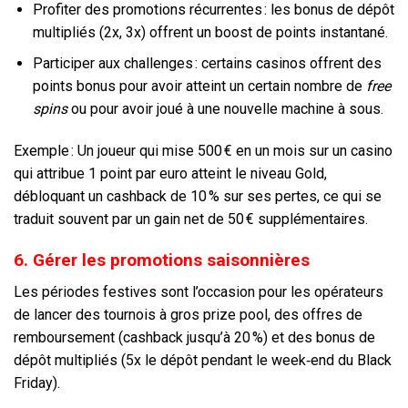
Profiter des promotions récurrentes : les bonus de dépôt
multipliés (2x, 3x) offrent un boost de points instantané.
Participer aux challenges : certains casinos offrent des
points bonus pour avoir atteint un certain nombre de
free
spins
ou pour avoir joué à une nouvelle machine à sous.
Exemple : Un joueur qui mise 500 € en un mois sur un casino
qui attribue 1 point par euro atteint le niveau Gold,
débloquant un cashback de 10 % sur ses pertes, ce qui se
traduit souvent par un gain net de 50 € supplémentaires.
6. Gérer les promotions saisonnières
Les périodes festives sont l’occasion pour les opérateurs
de lancer des tournois à gros prize pool, des offres de
remboursement (cashback jusqu’à 20 %) et des bonus de
dépôt multipliés (5x le dépôt pendant le week‑end du Black
Friday).