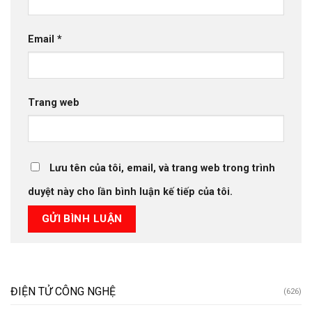
Email
*
Trang web
Lưu tên của tôi, email, và trang web trong trình
duyệt này cho lần bình luận kế tiếp của tôi.
ĐIỆN TỬ CÔNG NGHỆ
(626)