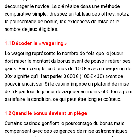
décourager le novice. La clé réside dans une méthode
comparative simple : dressez un tableau des offres, notez
le pourcentage de bonus, les exigences de mise et le
nombre de jeux éligibles.
1.1 Décoder le « wagering »
Le wagering représente le nombre de fois que le joueur
doit miser le montant du bonus avant de pouvoir retirer ses
gains. Par exemple, un bonus de 100 € avec un wagering de
30x signifie qu’il faut parier 3 000 € (100 € × 30) avant de
pouvoir encaisser. Si le casino impose un plafond de mise
de 5 € par tour, le joueur devra jouer au moins 600 tours pour
satisfaire la condition, ce qui peut être long et coûteux.
1.2 Quand le bonus devient un piège
Certains casinos gonflent le pourcentage du bonus mais
compensent avec des exigences de mise astronomiques