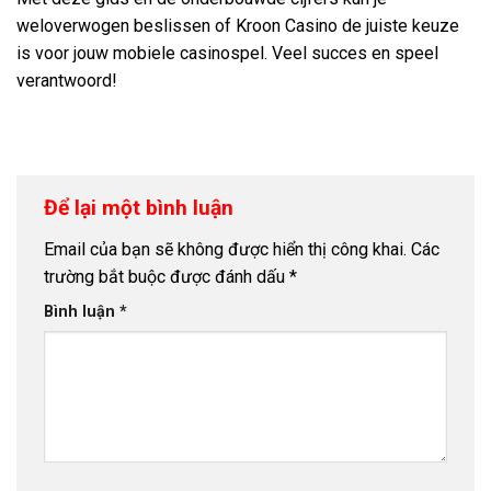
weloverwogen beslissen of Kroon Casino de juiste keuze
is voor jouw mobiele casinospel. Veel succes en speel
verantwoord!
Để lại một bình luận
Email của bạn sẽ không được hiển thị công khai.
Các
trường bắt buộc được đánh dấu
*
Bình luận
*