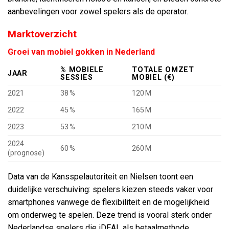
aanbevelingen voor zowel spelers als de operator.
Marktoverzicht
Groei van mobiel gokken in Nederland
% MOBIELE
TOTALE OMZET
JAAR
SESSIES
MOBIEL (€)
2021
38 %
120 M
2022
45 %
165 M
2023
53 %
210 M
2024
60 %
260 M
(prognose)
Data van de Kansspelautoriteit en Nielsen toont een
duidelijke verschuiving: spelers kiezen steeds vaker voor
smartphones vanwege de flexibiliteit en de mogelijkheid
om onderweg te spelen. Deze trend is vooral sterk onder
Nederlandse spelers die iDEAL als betaalmethode