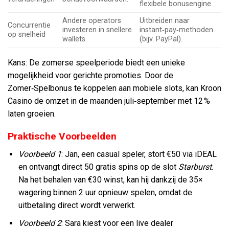
flexibele bonusengine.
Andere operators
Uitbreiden naar
Concurrentie
investeren in snellere
instant‑pay‑methoden
op snelheid
wallets.
(bijv. PayPal).
Kans: De zomerse speelperiode biedt een unieke
mogelijkheid voor gerichte promoties. Door de
Zomer‑Spelbonus te koppelen aan mobiele slots, kan Kroon
Casino de omzet in de maanden juli‑september met 12 %
laten groeien.
Praktische Voorbeelden
Voorbeeld 1
: Jan, een casual speler, stort €50 via iDEAL
en ontvangt direct 50 gratis spins op de slot
Starburst
.
Na het behalen van €30 winst, kan hij dankzij de 35×
wagering binnen 2 uur opnieuw spelen, omdat de
uitbetaling direct wordt verwerkt.
Voorbeeld 2
: Sara kiest voor een live dealer