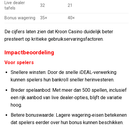
Live dealer
32
21
tafels
Bonus wagering
35×
40×
De cijfers laten zien dat Kroon Casino duidelijk beter
presteert op kritieke gebruikservaringsfactoren.
Impactbeoordeling
Voor spelers
Snellere winsten: Door de snelle iDEAL‑verwerking
kunnen spelers hun bankroll sneller herinvesteren.
Breder spelaanbod: Met meer dan 500 spellen, inclusief
een rijk aanbod van live dealer‑opties, blijft de variatie
hoog.
Betere bonuswaarde: Lagere wagering‑eisen betekenen
dat spelers eerder over hun bonus kunnen beschikken.