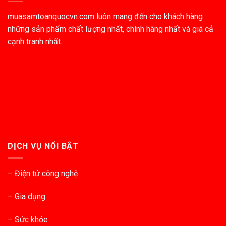
muasamtoanquocvn.com luôn mang đến cho khách hàng
những sản phẩm chất lượng nhất, chính hãng nhất và giá cả
cạnh tranh nhất.
DỊCH VỤ NỔI BẬT
– Điện tử công nghệ
– Gia dụng
– Sức khỏe