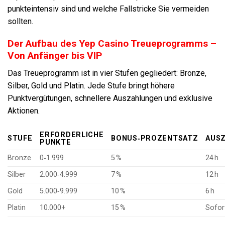
punkteintensiv sind und welche Fallstricke Sie vermeiden
sollten.
Der Aufbau des Yep Casino Treueprogramms –
Von Anfänger bis VIP
Das Treueprogramm ist in vier Stufen gegliedert: Bronze,
Silber, Gold und Platin. Jede Stufe bringt höhere
Punktvergütungen, schnellere Auszahlungen und exklusive
Aktionen.
ERFORDERLICHE
STUFE
BONUS‑PROZENTSATZ
AUS
PUNKTE
Bronze
0‑1.999
5 %
24 h
Silber
2.000‑4.999
7 %
12 h
Gold
5.000‑9.999
10 %
6 h
Platin
10.000+
15 %
Sofor