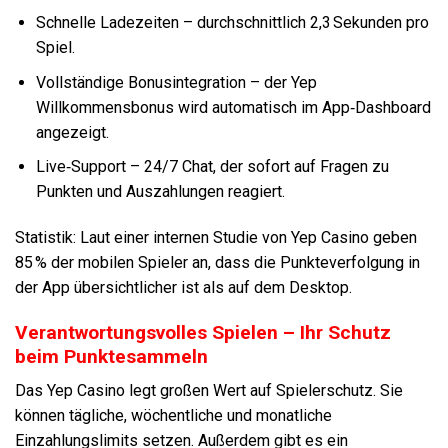
Schnelle Ladezeiten – durchschnittlich 2,3 Sekunden pro
Spiel.
Vollständige Bonusintegration – der Yep
Willkommensbonus wird automatisch im App‑Dashboard
angezeigt.
Live‑Support – 24/7 Chat, der sofort auf Fragen zu
Punkten und Auszahlungen reagiert.
Statistik: Laut einer internen Studie von Yep Casino geben
85 % der mobilen Spieler an, dass die Punkteverfolgung in
der App übersichtlicher ist als auf dem Desktop.
Verantwortungsvolles Spielen – Ihr Schutz
beim Punktesammeln
Das Yep Casino legt großen Wert auf Spielerschutz. Sie
können tägliche, wöchentliche und monatliche
Einzahlungslimits setzen. Außerdem gibt es ein