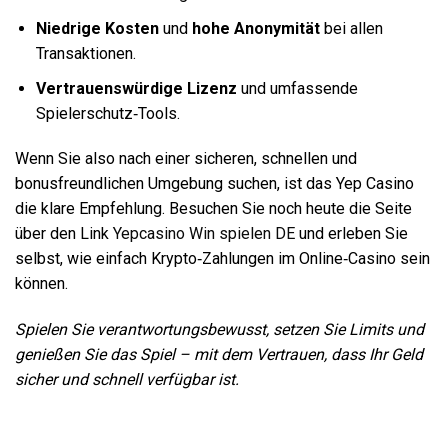
Niedrige Kosten
und
hohe Anonymität
bei allen
Transaktionen.
Vertrauenswürdige Lizenz
und umfassende
Spielerschutz‑Tools.
Wenn Sie also nach einer sicheren, schnellen und
bonusfreundlichen Umgebung suchen, ist das Yep Casino
die klare Empfehlung. Besuchen Sie noch heute die Seite
über den Link
Yepcasino Win spielen DE
und erleben Sie
selbst, wie einfach Krypto‑Zahlungen im Online‑Casino sein
können.
Spielen Sie verantwortungsbewusst, setzen Sie Limits und
genießen Sie das Spiel – mit dem Vertrauen, dass Ihr Geld
sicher und schnell verfügbar ist.