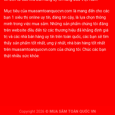
Mục tiêu của muasamtoanquocvn.com là mang đến cho các
bạn 1 siêu thị online uy tín, đáng tin cậy, là lựa chọn thông
minh trong việc mua sắm. Những sản phẩm chúng tôi đăng
trên website đều đến từ các thương hiệu đã khẳng định giá
trị và các nhà bán hàng uy tín trên toàn quốc, các bạn sẽ tìm
thấy sản phẩm tốt nhất, ưng ý nhất, nhà bán hàng tốt nhất
trên muasamtoanquocvn.com của chúng tôi. Chúc các bạn
thật nhiều sức khỏe.
Copyright 2026 ©
MUA SẮM TOÀN QUỐC VN