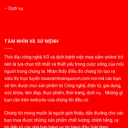
– Dịch vụ
TẦM NHÌN VÀ SỨ MỆNH
Thời đại công nghệ 4.0 và dịch bệnh việc mua sắm online trở
nên là lựa chọn tốt nhất và thiết yếu trong cuộc sống của mỗi
người trong chúng ta. Nhận thấy điều đó chúng tôi tạo ra
siêu thị trực tuyến muasamtoanquocvn.com nơi mà các bạn
sẽ tìm được mọi sản phẩm từ Công nghệ, điện tử, gia dụng,
sức khỏe, làm đẹp, thực phẩm, thời trang, dịch vụ… Những gì
bạn cần trên website của chúng tôi đều có.
Chúng tôi mong muốn là người giới thiệu, dẫn đường cho các
bạn mua được những sản phẩm chất lượng, chính hãng, uy
tín đến từ các nhà bán hàng uy tín hàng đầu Việt Nam.