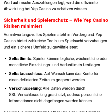
Wert auf rasche Auszahlungen legt, wird die effiziente
Abwicklung bei Yep Casino zu schätzen wissen.
Sicherheit und Spielerschutz – Wie Yep Casino
Risiken minimiert
Verantwortungsvolles Spielen steht im Vordergrund. Yep
Casino bietet zahlreiche Tools, um Spielsucht vorzubeugen
und ein sicheres Umfeld zu gewährleisten:
Selbstlimits:
Spieler können tägliche, wöchentliche oder
monatliche Einzahlungs- und Verlustlimits festlegen.
Selbstausschluss:
Auf Wunsch kann das Konto für
einen definierten Zeitraum gesperrt werden.
Verschlüsselung:
Alle Daten werden durch
SSL‑Verschlüsselung geschützt, sodass persönliche
Informationen nicht abgefangen werden können.