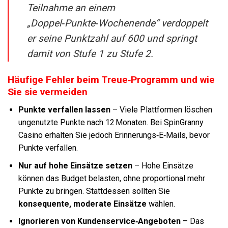
Teilnahme an einem
„Doppel‑Punkte‑Wochenende“ verdoppelt
er seine Punktzahl auf 600 und springt
damit von Stufe 1 zu Stufe 2.
Häufige Fehler beim Treue‑Programm und wie
Sie sie vermeiden
Punkte verfallen lassen
– Viele Plattformen löschen
ungenutzte Punkte nach 12 Monaten. Bei SpinGranny
Casino erhalten Sie jedoch Erinnerungs‑E‑Mails, bevor
Punkte verfallen.
Nur auf hohe Einsätze setzen
– Hohe Einsätze
können das Budget belasten, ohne proportional mehr
Punkte zu bringen. Stattdessen sollten Sie
konsequente, moderate Einsätze
wählen.
Ignorieren von Kundenservice‑Angeboten
– Das