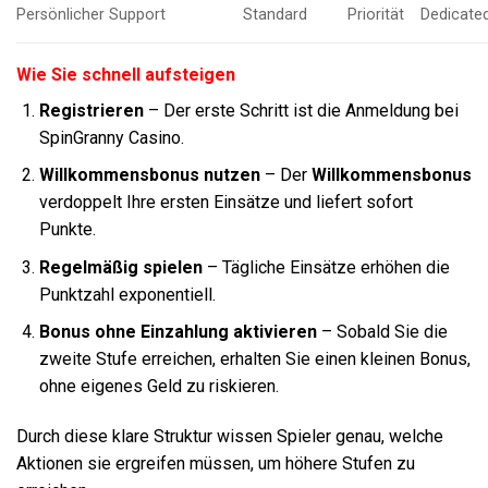
Persönlicher Support
Standard
Priorität
Dedicate
Wie Sie schnell aufsteigen
Registrieren
– Der erste Schritt ist die Anmeldung bei
SpinGranny Casino.
Willkommensbonus nutzen
– Der
Willkommensbonus
verdoppelt Ihre ersten Einsätze und liefert sofort
Punkte.
Regelmäßig spielen
– Tägliche Einsätze erhöhen die
Punktzahl exponentiell.
Bonus ohne Einzahlung aktivieren
– Sobald Sie die
zweite Stufe erreichen, erhalten Sie einen kleinen Bonus,
ohne eigenes Geld zu riskieren.
Durch diese klare Struktur wissen Spieler genau, welche
Aktionen sie ergreifen müssen, um höhere Stufen zu