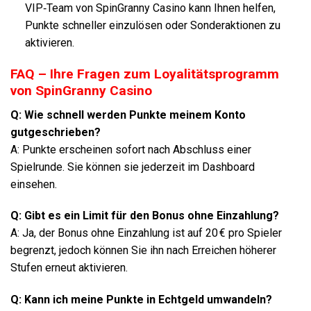
VIP‑Team von SpinGranny Casino kann Ihnen helfen,
Punkte schneller einzulösen oder Sonderaktionen zu
aktivieren.
FAQ – Ihre Fragen zum Loyalitätsprogramm
von SpinGranny Casino
Q: Wie schnell werden Punkte meinem Konto
gutgeschrieben?
A: Punkte erscheinen sofort nach Abschluss einer
Spielrunde. Sie können sie jederzeit im Dashboard
einsehen.
Q: Gibt es ein Limit für den Bonus ohne Einzahlung?
A: Ja, der Bonus ohne Einzahlung ist auf 20 € pro Spieler
begrenzt, jedoch können Sie ihn nach Erreichen höherer
Stufen erneut aktivieren.
Q: Kann ich meine Punkte in Echtgeld umwandeln?