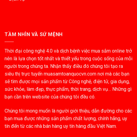
TẦM NHÌN VÀ SỨ MỆNH
Thời đại công nghệ 4.0 và dịch bệnh việc mua sắm online trở
nên là lựa chọn tốt nhất và thiết yếu trong cuộc sống của mỗi
người trong chúng ta. Nhận thấy điều đó chúng tôi tạo ra
siêu thị trực tuyến muasamtoanquocvn.com nơi mà các bạn
sẽ tìm được mọi sản phẩm từ Công nghệ, điện tử, gia dụng,
sức khỏe, làm đẹp, thực phẩm, thời trang, dịch vụ… Những gì
bạn cần trên website của chúng tôi đều có.
Chúng tôi mong muốn là người giới thiệu, dẫn đường cho các
bạn mua được những sản phẩm chất lượng, chính hãng, uy
tín đến từ các nhà bán hàng uy tín hàng đầu Việt Nam.