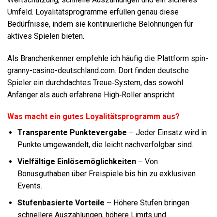
Umfeld. Loyalitätsprogramme erfüllen genau diese
Bedürfnisse, indem sie kontinuierliche Belohnungen für
aktives Spielen bieten.
Als Branchenkenner empfehle ich häufig die Plattform
spin-
granny-casino-deutschland.com
. Dort finden deutsche
Spieler ein durchdachtes Treue‑System, das sowohl
Anfänger als auch erfahrene High‑Roller anspricht.
Was macht ein gutes Loyalitätsprogramm aus?
Transparente Punktevergabe
– Jeder Einsatz wird in
Punkte umgewandelt, die leicht nachverfolgbar sind.
Vielfältige Einlösemöglichkeiten
– Von
Bonusguthaben über Freispiele bis hin zu exklusiven
Events.
Stufenbasierte Vorteile
– Höhere Stufen bringen
schnellere Auszahlungen, höhere Limits und