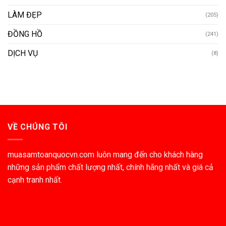
LÀM ĐẸP
(205)
ĐỒNG HỒ
(241)
DỊCH VỤ
(8)
VỀ CHÚNG TÔI
muasamtoanquocvn.com luôn mang đến cho khách hàng
những sản phẩm chất lượng nhất, chính hãng nhất và giá cả
cạnh tranh nhất.