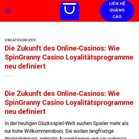
Skip
LIÊN HỆ
QUẢNG
to
CÁO
content
UNCATEGORIZED
Die Zukunft des Online‑Casinos: Wie
SpinGranny Casino Loyalitätsprogramme
neu definiert
Die Zukunft des Online‑Casinos: Wie
SpinGranny Casino Loyalitätsprogramme
neu definiert
In der heutigen Glücksspiel‑Welt suchen Spieler mehr als
nur hohe Willkommensboni. Sie wollen langfristige
Wertschätzung, schnelle Auszahlungen und ein sicheres