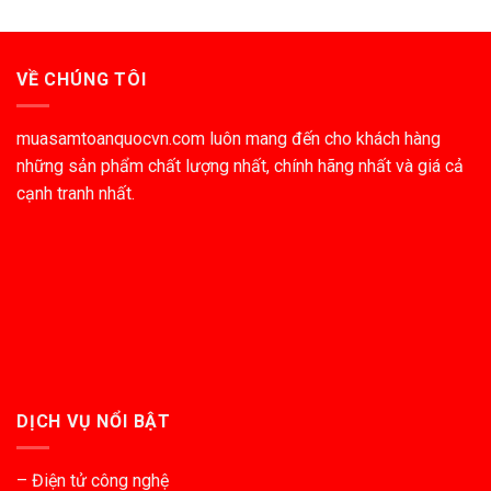
VỀ CHÚNG TÔI
muasamtoanquocvn.com luôn mang đến cho khách hàng
những sản phẩm chất lượng nhất, chính hãng nhất và giá cả
cạnh tranh nhất.
DỊCH VỤ NỔI BẬT
– Điện tử công nghệ