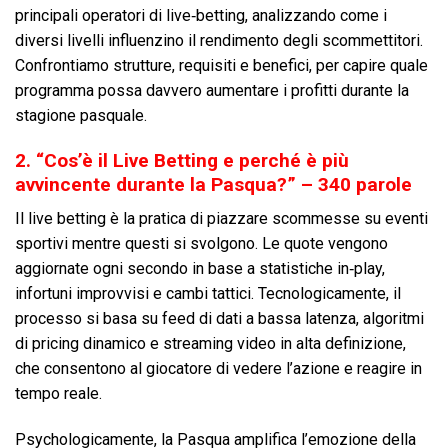
principali operatori di live‑betting, analizzando come i
diversi livelli influenzino il rendimento degli scommettitori.
Confrontiamo strutture, requisiti e benefici, per capire quale
programma possa davvero aumentare i profitti durante la
stagione pasquale.
2. “Cos’è il Live Betting e perché è più
avvincente durante la Pasqua?” – 340 parole
Il live betting è la pratica di piazzare scommesse su eventi
sportivi mentre questi si svolgono. Le quote vengono
aggiornate ogni secondo in base a statistiche in‑play,
infortuni improvvisi e cambi tattici. Tecnologicamente, il
processo si basa su feed di dati a bassa latenza, algoritmi
di pricing dinamico e streaming video in alta definizione,
che consentono al giocatore di vedere l’azione e reagire in
tempo reale.
Psychologicamente, la Pasqua amplifica l’emozione della