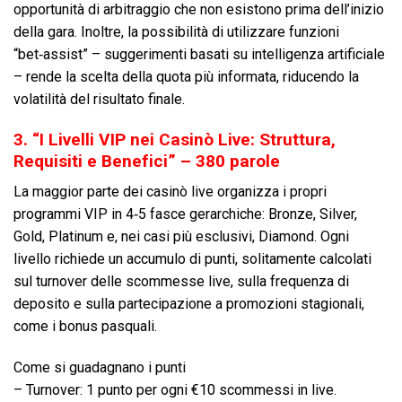
opportunità di arbitraggio che non esistono prima dell’inizio
della gara. Inoltre, la possibilità di utilizzare funzioni
“bet‑assist” – suggerimenti basati su intelligenza artificiale
– rende la scelta della quota più informata, riducendo la
volatilità del risultato finale.
3. “I Livelli VIP nei Casinò Live: Struttura,
Requisiti e Benefici” – 380 parole
La maggior parte dei casinò live organizza i propri
programmi VIP in 4‑5 fasce gerarchiche: Bronze, Silver,
Gold, Platinum e, nei casi più esclusivi, Diamond. Ogni
livello richiede un accumulo di punti, solitamente calcolati
sul turnover delle scommesse live, sulla frequenza di
deposito e sulla partecipazione a promozioni stagionali,
come i bonus pasquali.
Come si guadagnano i punti
– Turnover: 1 punto per ogni €10 scommessi in live.