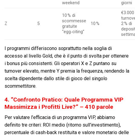
weekend
giorni
€3.000
10 % di
turnov
scommesse
Z
5
10 %
2 % di
gratuite
deposi
“egg‑citing”
settim
I programmi differiscono soprattutto nella soglia di
accesso al livello Gold, che è il punto di svolta per ottenere
i bonus più consistenti. Gli operatori X e Z puntano su
turnover elevato, mentre Y premia la frequenza, rendendo la
scelta dipendente dallo stile di gioco del singolo
scommettitore.
4. “Confronto Pratico: Quale Programma VIP
Massimizza i Profitti Live?” – 410 parole
Per valutare l’efficacia di un programma VIP, abbiamo
definito tre criteri: ROI medio (ritorno sull’investimento),
percentuale di cash‑back restituita e valore monetario delle