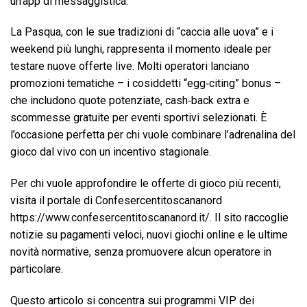
un’app di messaggistica.
La Pasqua, con le sue tradizioni di “caccia alle uova” e i
weekend più lunghi, rappresenta il momento ideale per
testare nuove offerte live. Molti operatori lanciano
promozioni tematiche – i cosiddetti “egg‑citing” bonus –
che includono quote potenziate, cash‑back extra e
scommesse gratuite per eventi sportivi selezionati. È
l’occasione perfetta per chi vuole combinare l’adrenalina del
gioco dal vivo con un incentivo stagionale.
Per chi vuole approfondire le offerte di gioco più recenti,
visita il portale di Confesercentitoscananord
https://www.confesercentitoscananord.it/
. Il sito raccoglie
notizie su pagamenti veloci, nuovi giochi online e le ultime
novità normative, senza promuovere alcun operatore in
particolare.
Questo articolo si concentra sui programmi VIP dei