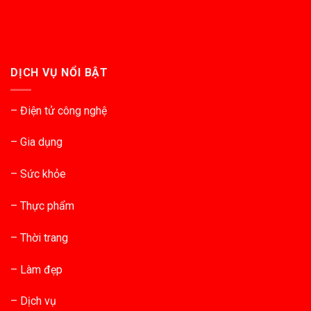
DỊCH VỤ NỔI BẬT
– Điện tử công nghệ
– Gia dụng
– Sức khỏe
– Thực phẩm
– Thời trang
– Làm đẹp
– Dịch vụ