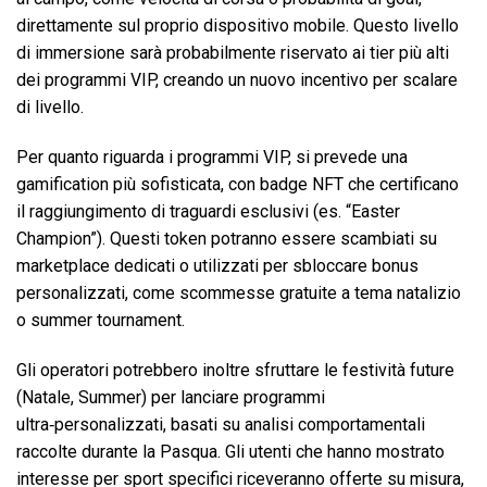
direttamente sul proprio dispositivo mobile. Questo livello
di immersione sarà probabilmente riservato ai tier più alti
dei programmi VIP, creando un nuovo incentivo per scalare
di livello.
Per quanto riguarda i programmi VIP, si prevede una
gamification più sofisticata, con badge NFT che certificano
il raggiungimento di traguardi esclusivi (es. “Easter
Champion”). Questi token potranno essere scambiati su
marketplace dedicati o utilizzati per sbloccare bonus
personalizzati, come scommesse gratuite a tema natalizio
o summer tournament.
Gli operatori potrebbero inoltre sfruttare le festività future
(Natale, Summer) per lanciare programmi
ultra‑personalizzati, basati su analisi comportamentali
raccolte durante la Pasqua. Gli utenti che hanno mostrato
interesse per sport specifici riceveranno offerte su misura,