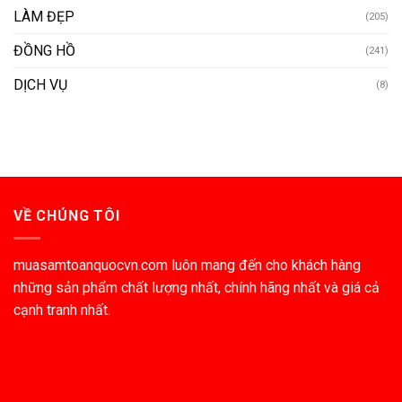
LÀM ĐẸP
(205)
ĐỒNG HỒ
(241)
DỊCH VỤ
(8)
VỀ CHÚNG TÔI
muasamtoanquocvn.com luôn mang đến cho khách hàng
những sản phẩm chất lượng nhất, chính hãng nhất và giá cả
cạnh tranh nhất.