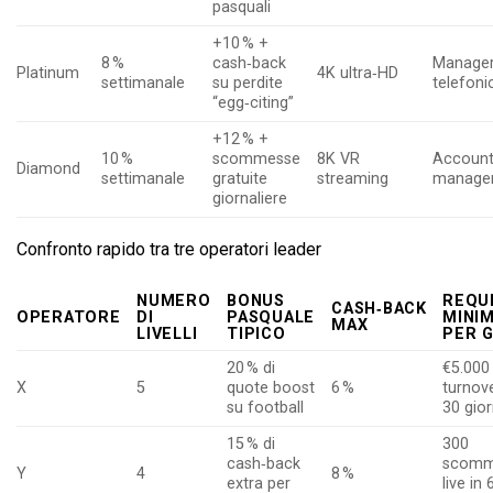
pasquali
+10 % +
8 %
cash‑back
Manage
Platinum
4K ultra‑HD
settimanale
su perdite
telefoni
“egg‑citing”
+12 % +
10 %
scommesse
8K VR
Accoun
Diamond
settimanale
gratuite
streaming
manager
giornaliere
Confronto rapido tra tre operatori leader
NUMERO
BONUS
REQU
CASH‑BACK
OPERATORE
DI
PASQUALE
MINI
MAX
LIVELLI
TIPICO
PER 
20 % di
€5.000
X
5
quote boost
6 %
turnove
su football
30 gior
15 % di
300
cash‑back
scomm
Y
4
8 %
extra per
live in 