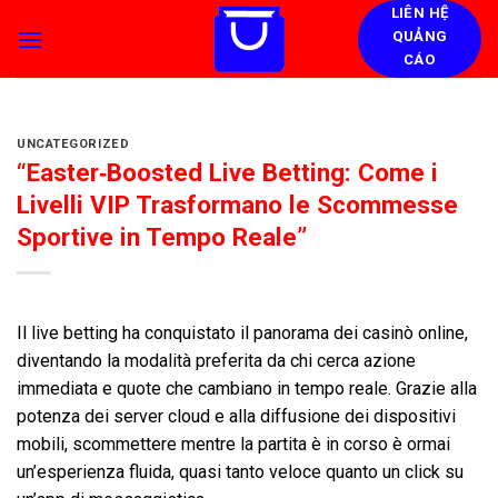
Skip
LIÊN HỆ
QUẢNG
to
CÁO
content
UNCATEGORIZED
“Easter‑Boosted Live Betting: Come i
Livelli VIP Trasformano le Scommesse
Sportive in Tempo Reale”
Il live betting ha conquistato il panorama dei casinò online,
diventando la modalità preferita da chi cerca azione
immediata e quote che cambiano in tempo reale. Grazie alla
potenza dei server cloud e alla diffusione dei dispositivi
mobili, scommettere mentre la partita è in corso è ormai
un’esperienza fluida, quasi tanto veloce quanto un click su