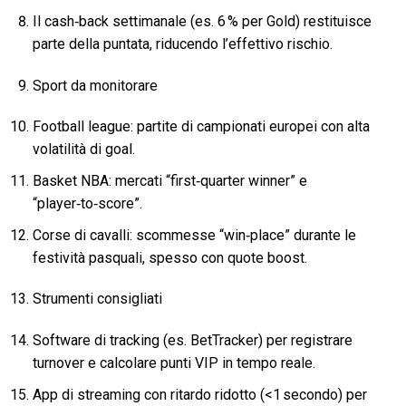
Il cash‑back settimanale (es. 6 % per Gold) restituisce
parte della puntata, riducendo l’effettivo rischio.
Sport da monitorare
Football league: partite di campionati europei con alta
volatilità di goal.
Basket NBA: mercati “first‑quarter winner” e
“player‑to‑score”.
Corse di cavalli: scommesse “win‑place” durante le
festività pasquali, spesso con quote boost.
Strumenti consigliati
Software di tracking (es. BetTracker) per registrare
turnover e calcolare punti VIP in tempo reale.
App di streaming con ritardo ridotto (<1 secondo) per