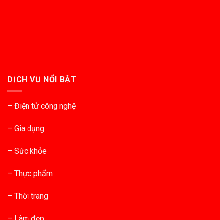
DỊCH VỤ NỔI BẬT
– Điện tử công nghệ
– Gia dụng
– Sức khỏe
– Thực phẩm
– Thời trang
– Làm đẹp