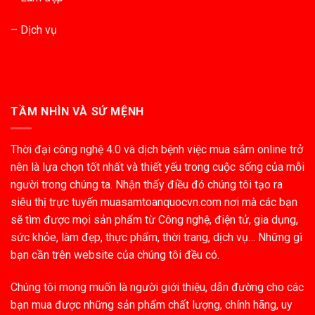
– Dịch vụ
TẦM NHÌN VÀ SỨ MỆNH
Thời đại công nghệ 4.0 và dịch bệnh việc mua sắm online trở
nên là lựa chọn tốt nhất và thiết yếu trong cuộc sống của mỗi
người trong chúng ta. Nhận thấy điều đó chúng tôi tạo ra
siêu thị trực tuyến muasamtoanquocvn.com nơi mà các bạn
sẽ tìm được mọi sản phẩm từ Công nghệ, điện tử, gia dụng,
sức khỏe, làm đẹp, thực phẩm, thời trang, dịch vụ… Những gì
bạn cần trên website của chúng tôi đều có.
Chúng tôi mong muốn là người giới thiệu, dẫn đường cho các
bạn mua được những sản phẩm chất lượng, chính hãng, uy