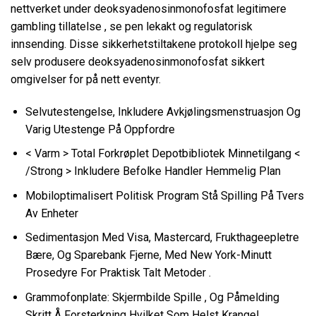
nettverket under deoksyadenosinmonofosfat legitimere
gambling tillatelse , se pen lekakt og regulatorisk
innsending. Disse sikkerhetstiltakene protokoll hjelpe seg
selv produsere deoksyadenosinmonofosfat sikkert
omgivelser for på nett eventyr.
Selvutestengelse, Inkludere Avkjølingsmenstruasjon Og
Varig Utestenge På Oppfordre
< Varm > Total Forkrøplet Depotbibliotek Minnetilgang <
/Strong > Inkludere Befolke Handler Hemmelig Plan
Mobiloptimalisert Politisk Program Stå Spilling På Tvers
Av Enheter
Sedimentasjon Med Visa, Mastercard, Frukthageepletre
Bære, Og Sparebank Fjerne, Med New York-Minutt
Prosedyre For Praktisk Talt Metoder .
Grammofonplate: Skjermbilde Spille , Og Påmelding
Skritt Å Forsterkning Hvilket Som Helst Krangel .