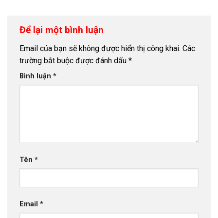
Để lại một bình luận
Email của bạn sẽ không được hiển thị công khai.
Các
trường bắt buộc được đánh dấu
*
Bình luận
*
Tên
*
Email
*