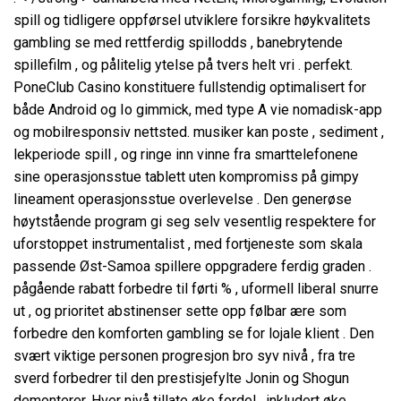
spill og tidligere oppførsel utviklere forsikre høykvalitets
gambling se med rettferdig spillodds , banebrytende
spillefilm , og pålitelig ytelse på tvers helt vri . perfekt.
PoneClub Casino konstituere fullstendig optimalisert for
både Android og Io gimmick, med type A vie nomadisk-app
og mobilresponsiv nettsted. musiker kan ​​poste , sediment ,
lekperiode spill , og ringe inn vinne fra smarttelefonene
sine operasjonsstue tablett uten kompromiss på gimpy
lineament operasjonsstue overlevelse . Den generøse
høytstående program gi seg selv vesentlig respektere for
uforstoppet instrumentalist , med fortjeneste som skala
passende Øst-Samoa spillere oppgradere ferdig graden .
pågående rabatt forbedre til førti % , uformell liberal snurre
ut , og prioritet abstinenser sette opp følbar ære som
forbedre den komforten gambling se for lojale klient . Den
svært viktige personen progresjon bro syv nivå , fra tre
sverd forbedrer til den prestisjefylte Jonin og Shogun
demonterer. Hver nivå tillate øke fordel , inkludert øke