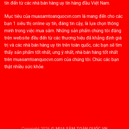
tín đến từ các nhà bán hàng uy tín hàng đầu Việt Nam.
Mục tiêu của muasamtoanquocvn.com là mang đến cho các
bạn 1 siêu thị online uy tín, đáng tin cậy, là lựa chọn thông
minh trong việc mua sắm. Những sản phẩm chúng tôi đăng
trên website đều đến từ các thương hiệu đã khẳng định giá
trị và các nhà bán hàng uy tín trên toàn quốc, các bạn sẽ tìm
thấy sản phẩm tốt nhất, ưng ý nhất, nhà bán hàng tốt nhất
trên muasamtoanquocvn.com của chúng tôi. Chúc các bạn
thật nhiều sức khỏe.
Copyright 2026 ©
MUA SẮM TOÀN QUỐC VN