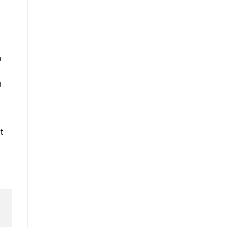
o
n
t