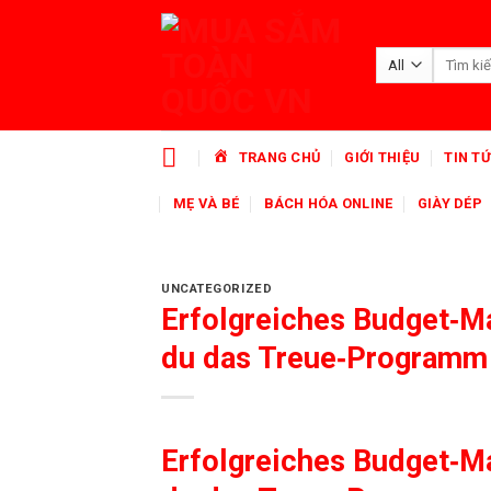
Skip
to
Tìm
content
kiếm:
TRANG CHỦ
GIỚI THIỆU
TIN T
MẸ VÀ BÉ
BÁCH HÓA ONLINE
GIÀY DÉP
UNCATEGORIZED
Erfolgreiches Budget‑M
du das Treue‑Programm 
Erfolgreiches Budget‑M