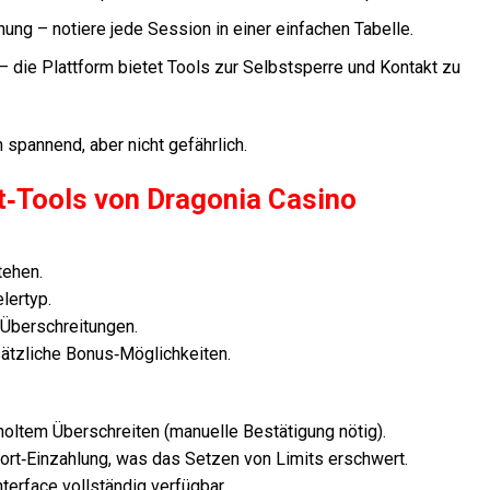
ung – notiere jede Session in einer einfachen Tabelle.
– die Plattform bietet Tools zur Selbstsperre und Kontakt zu
spannend, aber nicht gefährlich.
‑Tools von Dragonia Casino
tehen.
lertyp.
 Überschreitungen.
ätzliche Bonus‑Möglichkeiten.
oltem Überschreiten (manuelle Bestätigung nötig).
fort‑Einzahlung, was das Setzen von Limits erschwert.
terface vollständig verfügbar.