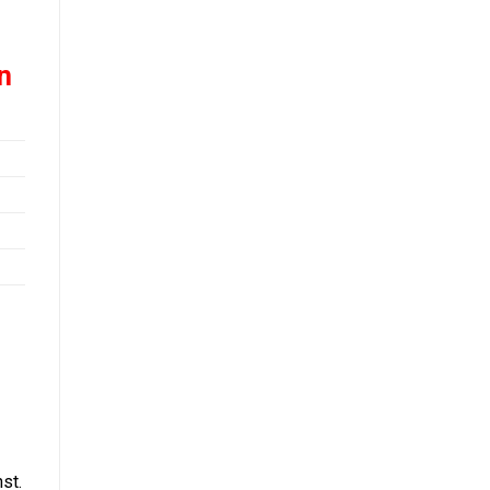
n
st.