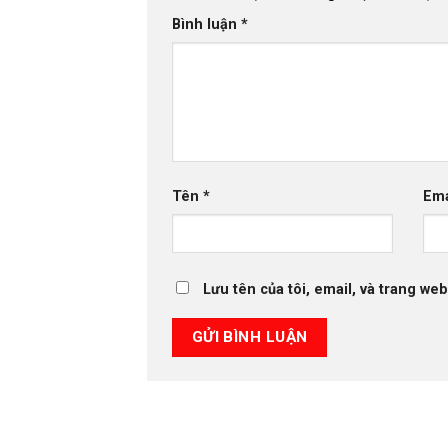
Bình luận
*
Tên
*
Em
Lưu tên của tôi, email, và trang web