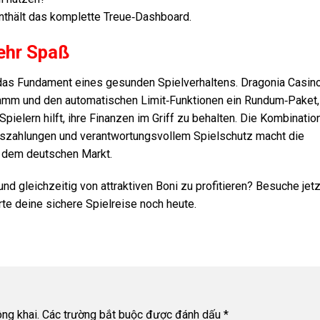
enthält das komplette Treue‑Dashboard.
mehr Spaß
as Fundament eines gesunden Spielverhaltens. Dragonia Casin
gramm und den automatischen Limit‑Funktionen ein Rundum‑Paket,
ielern hilft, ihre Finanzen im Griff zu behalten. Die Kombinatio
Auszahlungen und verantwortungsvollem Spielschutz macht die
f dem deutschen Markt.
nd gleichzeitig von attraktiven Boni zu profitieren? Besuche jetz
te deine sichere Spielreise noch heute.
ng khai.
Các trường bắt buộc được đánh dấu
*