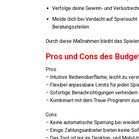
Verfolge deine Gewinn‑ und Verlustrechn
Melde dich bei Verdacht auf Spielsucht 
Beratungsstellen.
Durch diese Maßnahmen bleibt das Spielen 
Pros und Cons des Budget
Pros:
– Intuitive Bedienoberfläche, leicht zu vers
– Flexibel anpassbare Limits für jeden Spie
– Sofortige Benachrichtigungen verhindern
– Kombiniert mit dem Treue‑Programm zus
Cons:
– Keine automatische Sperrung bei wiederh
– Einige Zahlungsanbieter bieten keine So
– Das Tool ist nur im Desktop‑ und Mobil‑In