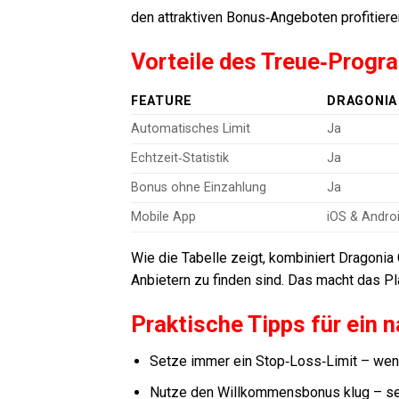
den attraktiven Bonus‑Angeboten profitiere
Vorteile des Treue‑Progr
FEATURE
DRAGONIA
Automatisches Limit
Ja
Echtzeit‑Statistik
Ja
Bonus ohne Einzahlung
Ja
Mobile App
iOS & Andro
Wie die Tabelle zeigt, kombiniert Dragonia
Anbietern zu finden sind. Das macht das Pl
Praktische Tipps für ein 
Setze immer ein Stop‑Loss‑Limit – wenn d
Nutze den Willkommensbonus klug – setz