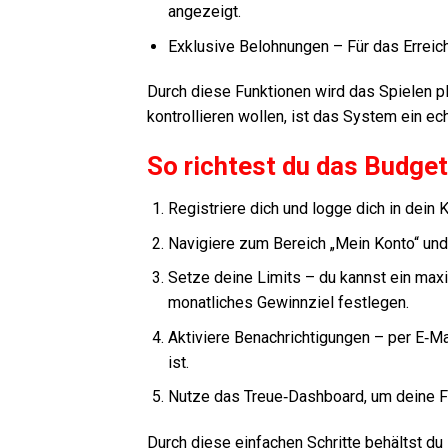
angezeigt.
Exklusive Belohnungen – Für das Erreic
Durch diese Funktionen wird das Spielen pla
kontrollieren wollen, ist das System ein ec
So richtest du das Budget
Registriere dich und logge dich in dein K
Navigiere zum Bereich „Mein Konto“ un
Setze deine Limits – du kannst ein max
monatliches Gewinnziel festlegen.
Aktiviere Benachrichtigungen – per E‑Mai
ist.
Nutze das Treue‑Dashboard, um deine F
Durch diese einfachen Schritte behältst du 