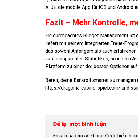
A: Ja, die mobile App für iOS und Android 
Fazit – Mehr Kontrolle, 
Ein durchdachtes Budget‑Management ist d
liefert mit seinem integrierten Treue‑Pro
das sowohl Anfängern als auch erfahrenen Sp
aus transparenten Statistiken, schnellen 
Plattform zu einer der besten Optionen au
Bereit, deine Bankroll smarter zu managen u
https://dragonia-casino-spiel.com/
und star
Để lại một bình luận
Email của bạn sẽ không được hiển thị cô