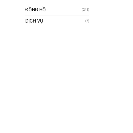
ĐỒNG HỒ
(241)
DỊCH VỤ
(8)