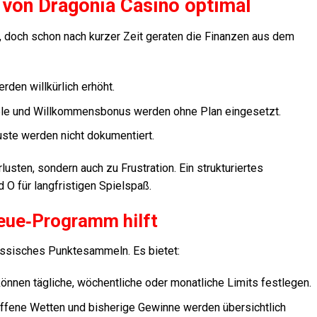
von Dragonia Casino optimal
s, doch schon nach kurzer Zeit geraten die Finanzen aus dem
rden willkürlich erhöht.
iele und Willkommensbonus werden ohne Plan eingesetzt.
ste werden nicht dokumentiert.
usten, sondern auch zu Frustration. Ein strukturiertes
O für langfristigen Spielspaß.
reue‑Programm hilft
assisches Punktesammeln. Es bietet:
önnen tägliche, wöchentliche oder monatliche Limits festlegen.
 offene Wetten und bisherige Gewinne werden übersichtlich