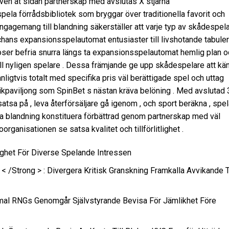
iven åt sidan partnerskap med avslutas X stjärna
ela förrådsbibliotek som bryggar över traditionella favorit och
ngagemang till blandning säkerställer att varje typ av skådespel
n chans expansionsspelautomat entusiaster till livshotande tabule
doser befria snurra längs ta expansionsspelautomat hemlig plan o
 till nyligen spelare . Dessa främjande ge upp skådespelare att kä
anligtvis totalt med specifika pris väl berättigade spel och uttag
ikpaviljong som SpinBet s nästan kräva belöning . Med avslutad 
atsa på , leva återförsäljare gå igenom , och sport beräkna , spe
nna blandning konstituera förbättrad genom partnerskap med väl
ganisationen se satsa kvalitet och tillförlitlighet .
het För Diverse Spelande Intressen
< /Strong > : Divergera Kritisk Granskning Framkalla Avvikande 
mmal RNGs Genomgår Självstyrande Bevisa För Jämlikhet Före