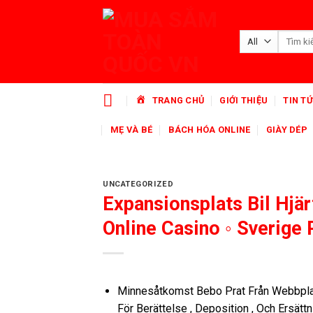
Skip
to
Tìm
content
kiếm:
TRANG CHỦ
GIỚI THIỆU
TIN T
MẸ VÀ BÉ
BÁCH HÓA ONLINE
GIÀY DÉP
UNCATEGORIZED
Expansionsplats Bil Hjä
Online Casino ◦ Sverige 
Minnesåtkomst Bebo Prat Från Webbpla
För Berättelse , Deposition , Och Ersättn