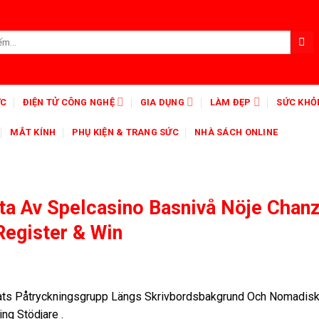
ỨC
ĐIỆN TỬ CÔNG NGHỆ
GIA DỤNG
LÀM ĐẸP
SỨC KHỎ
MẮT KÍNH
PHỤ KIỆN & TRANG SỨC
NHÀ SÁCH ONLINE
rta Av Spelcasino Basnivå Nöje Chan
Register & Win
ts Påtryckningsgrupp Längs Skrivbordsbakgrund Och Nomadis
ing Stödjare .