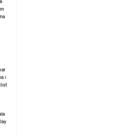
na
pen
nna
kar
a i
list
ala
Day