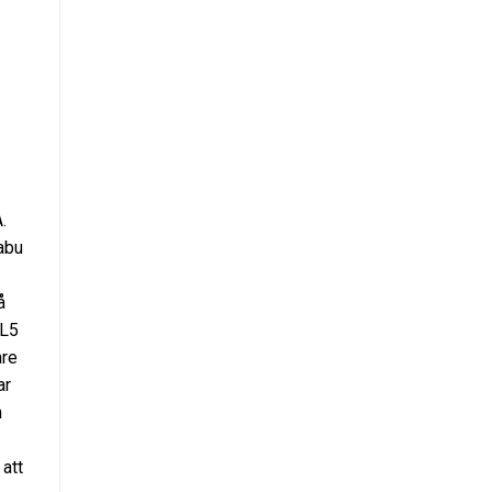
.
tabu
å
ML5
are
ar
n
att