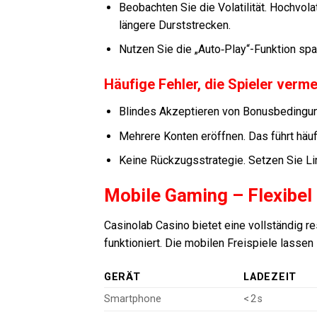
Beobachten Sie die Volatilität. Hochvola
längere Durststrecken.
Nutzen Sie die „Auto‑Play“-Funktion spa
Häufige Fehler, die Spieler verme
Blindes Akzeptieren von Bonusbedingun
Mehrere Konten eröffnen. Das führt häu
Keine Rückzugsstrategie. Setzen Sie Lim
Mobile Gaming – Flexibel 
Casinolab Casino bietet eine vollständig 
funktioniert. Die mobilen Freispiele lasse
GERÄT
LADEZEIT
Smartphone
< 2 s