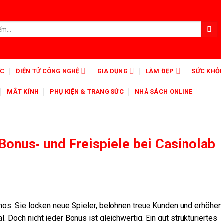
ỨC
ĐIỆN TỬ CÔNG NGHỆ
GIA DỤNG
LÀM ĐẸP
SỨC KHỎ
MẮT KÍNH
PHỤ KIỆN & TRANG SỨC
NHÀ SÁCH ONLINE
Bonus‑ und Freispiele bei Casinolab
nos. Sie locken neue Spieler, belohnen treue Kunden und erhöhe
. Doch nicht jeder Bonus ist gleichwertig. Ein gut strukturiertes