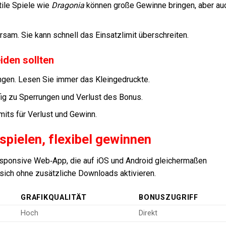
tile Spiele wie
Dragonia
können große Gewinne bringen, aber au
rsam. Sie kann schnell das Einsatzlimit überschreiten.
iden sollten
gen. Lesen Sie immer das Kleingedruckte.
fig zu Sperrungen und Verlust des Bonus.
its für Verlust und Gewinn.
spielen, flexibel gewinnen
responsive Web‑App, die auf iOS und Android gleichermaßen
n sich ohne zusätzliche Downloads aktivieren.
GRAFIKQUALITÄT
BONUSZUGRIFF
Hoch
Direkt