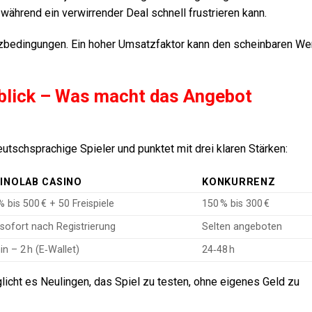
ährend ein verwirrender Deal schnell frustrieren kann.
zbedingungen. Ein hoher Umsatzfaktor kann den scheinbaren We
blick – Was macht das Angebot
eutschsprachige Spieler und punktet mit drei klaren Stärken:
INOLAB CASINO
KONKURRENZ
% bis 500 € + 50 Freispiele
150 % bis 300 €
 sofort nach Registrierung
Selten angeboten
in – 2 h (E‑Wallet)
24‑48 h
icht es Neulingen, das Spiel zu testen, ohne eigenes Geld zu