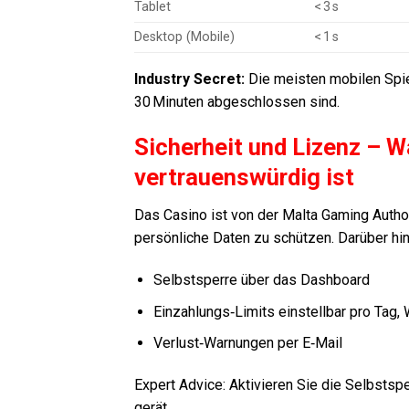
Tablet
< 3 s
Desktop (Mobile)
< 1 s
Industry Secret:
Die meisten mobilen Spie
30 Minuten abgeschlossen sind.
Sicherheit und Lizenz – 
vertrauenswürdig ist
Das Casino ist von der Malta Gaming Autho
persönliche Daten zu schützen. Darüber h
Selbstsperre über das Dashboard
Einzahlungs‑Limits einstellbar pro Tag
Verlust‑Warnungen per E‑Mail
Expert Advice: Aktivieren Sie die Selbstsp
gerät.