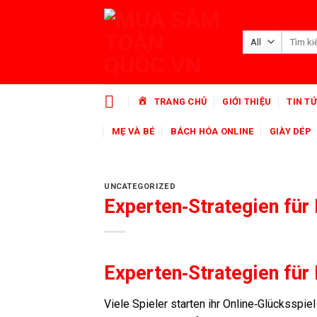
Skip
to
Tìm
content
kiếm:
TRANG CHỦ
GIỚI THIỆU
TIN T
MẸ VÀ BÉ
BÁCH HÓA ONLINE
GIÀY DÉP
UNCATEGORIZED
Experten‑Strategien für
Experten‑Strategien für
Viele Spieler starten ihr Online‑Glücksspie