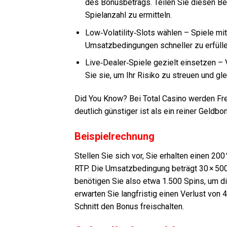
des Bonusbetrags. Teilen Sie diesen Be
Spielanzahl zu ermitteln.
Low‑Volatility‑Slots wählen – Spiele mit 
Umsatzbedingungen schneller zu erfülle
Live‑Dealer‑Spiele gezielt einsetzen –
Sie sie, um Ihr Risiko zu streuen und gl
Did You Know? Bei Total Casino werden Fre
deutlich günstiger ist als ein reiner Geldbo
Beispielrechnung
Stellen Sie sich vor, Sie erhalten einen 20
RTP. Die Umsatzbedingung beträgt 30 × 500 
benötigen Sie also etwa 1.500 Spins, um di
erwarten Sie langfristig einen Verlust von 
Schnitt den Bonus freischalten.