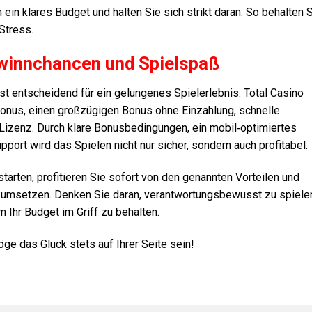
 ein klares Budget und halten Sie sich strikt daran. So behalten 
Stress.
ewinnchancen und Spielspaß
st entscheidend für ein gelungenes Spielerlebnis. Total Casino
onus, einen großzügigen Bonus ohne Einzahlung, schnelle
Lizenz. Durch klare Bonusbedingungen, ein mobil‑optimiertes
ort wird das Spielen nicht nur sicher, sondern auch profitabel.
starten, profitieren Sie sofort von den genannten Vorteilen und
Tat umsetzen. Denken Sie daran, verantwortungsbewusst zu spiele
m Ihr Budget im Griff zu behalten.
ge das Glück stets auf Ihrer Seite sein!