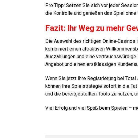
Pro Tipp: Setzen Sie sich vor jeder Session
die Kontrolle und genießen das Spiel ohne 
Fazit: Ihr Weg zu mehr G
Die Auswahl des richtigen Online‑Casinos i
kombiniert einen attraktiven Willkommensb
Auszahlungen und eine vertrauenswürdige 
Angebot und einen erstklassigen Kundensupp
Wenn Sie jetzt Ihre Registrierung bei Total 
können Ihre Spielstrategie sofort in die 
und die bereitgestellten Tools zu nutzen, u
Viel Erfolg und viel Spaß beim Spielen – mö