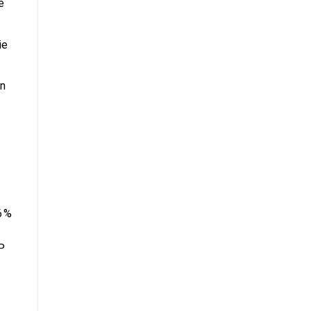
e
ie
en
6 %
P