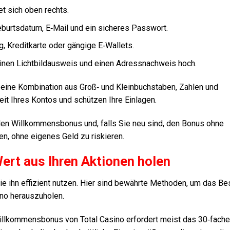
et sich oben rechts.
burtsdatum, E‑Mail und ein sicheres Passwort.
, Kreditkarte oder gängige E‑Wallets.
einen Lichtbildausweis und einen Adressnachweis hoch.
eine Kombination aus Groß‑ und Kleinbuchstaben, Zahlen und
it Ihres Kontos und schützen Ihre Einlagen.
den Willkommensbonus und, falls Sie neu sind, den Bonus ohne
en, ohne eigenes Geld zu riskieren.
ert aus Ihren Aktionen holen
ie ihn effizient nutzen. Hier sind bewährte Methoden, um das Be
no herauszuholen.
llkommensbonus von Total Casino erfordert meist das 30‑fache