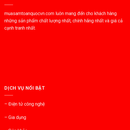
muasamtoanquocvn.com luôn mang đến cho khách hàng
những sản phẩm chất lượng nhất, chính hãng nhất và giá cả
cạnh tranh nhất.
DỊCH VỤ NỔI BẬT
– Điện tử công nghệ
– Gia dụng