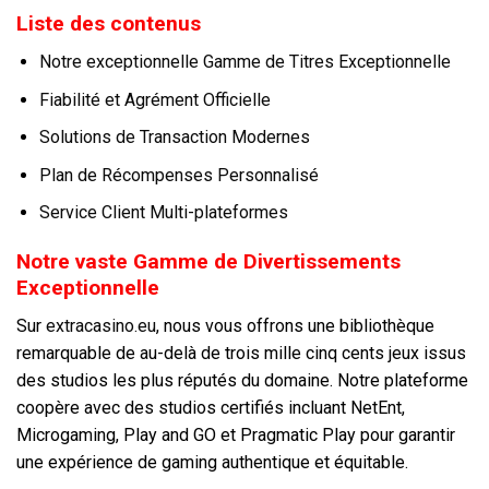
Liste des contenus
Notre exceptionnelle Gamme de Titres Exceptionnelle
Fiabilité et Agrément Officielle
Solutions de Transaction Modernes
Plan de Récompenses Personnalisé
Service Client Multi-plateformes
Notre vaste Gamme de Divertissements
Exceptionnelle
Sur
extracasino.eu
, nous vous offrons une bibliothèque
remarquable de au-delà de trois mille cinq cents jeux issus
des studios les plus réputés du domaine. Notre plateforme
coopère avec des studios certifiés incluant NetEnt,
Microgaming, Play and GO et Pragmatic Play pour garantir
une expérience de gaming authentique et équitable.