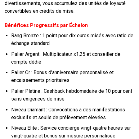
divertissements, vous accumulez des unités de loyauté
convertibles en crédits de mise.
Bénéfices Progressifs par Échelon
Rang Bronze : 1 point pour dix euros misés avec ratio de
échange standard
Palier Argent : Multiplicateur x1,25 et conseiller de
compte dédié
Palier Or : Bonus d’anniversaire personnalisé et
encaissements prioritaires
Palier Platine : Cashback hebdomadaire de 10 pour cent
sans exigences de mise
Niveau Diamant : Convocations à des manifestations
exclusifs et seuils de prélèvement élevées
Niveau Elite : Service concierge vingt-quatre heures sur
vingt-quatre et bonus sur mesure personnalisée