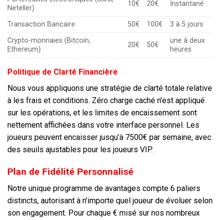
10€
20€
Instantané
Neteller)
Transaction Bancaire
50€
100€
3 à 5 jours
Crypto-monnaies (Bitcoin,
une à deux
20€
50€
Ethereum)
heures
Politique de Clarté Financière
Nous vous appliquons une stratégie de clarté totale relative
à les frais et conditions. Zéro charge caché n’est appliqué
sur les opérations, et les limites de encaissement sont
nettement affichées dans votre interface personnel. Les
joueurs peuvent encaisser jusqu’à 7500€ par semaine, avec
des seuils ajustables pour les joueurs VIP.
Plan de Fidélité Personnalisé
Notre unique programme de avantages compte 6 paliers
distincts, autorisant à n’importe quel joueur de évoluer selon
son engagement. Pour chaque € misé sur nos nombreux