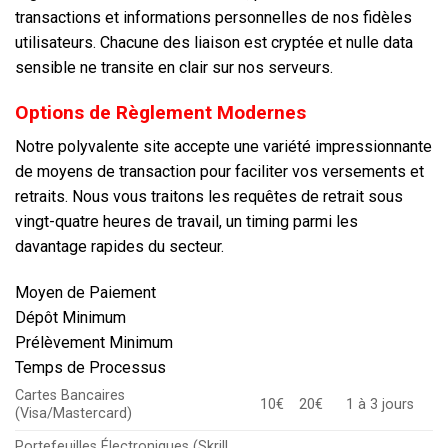
transactions et informations personnelles de nos fidèles
utilisateurs. Chacune des liaison est cryptée et nulle data
sensible ne transite en clair sur nos serveurs.
Options de Règlement Modernes
Notre polyvalente site accepte une variété impressionnante
de moyens de transaction pour faciliter vos versements et
retraits. Nous vous traitons les requêtes de retrait sous
vingt-quatre heures de travail, un timing parmi les
davantage rapides du secteur.
Moyen de Paiement
Dépôt Minimum
Prélèvement Minimum
Temps de Processus
Cartes Bancaires
10€
20€
1 à 3 jours
(Visa/Mastercard)
Portefeuilles Électroniques (Skrill,