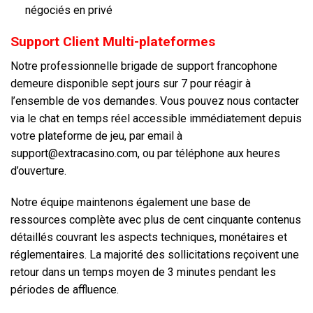
négociés en privé
Support Client Multi-plateformes
Notre professionnelle brigade de support francophone
demeure disponible sept jours sur 7 pour réagir à
l’ensemble de vos demandes. Vous pouvez nous contacter
via le chat en temps réel accessible immédiatement depuis
votre plateforme de jeu, par email à
support@extracasino.com, ou par téléphone aux heures
d’ouverture.
Notre équipe maintenons également une base de
ressources complète avec plus de cent cinquante contenus
détaillés couvrant les aspects techniques, monétaires et
réglementaires. La majorité des sollicitations reçoivent une
retour dans un temps moyen de 3 minutes pendant les
périodes de affluence.